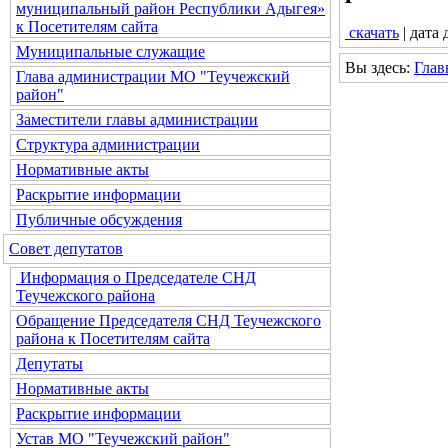
муниципальный район Республики Адыгея»
к Посетителям сайта
скачать
| дата
Муниципальные служащие
Вы здесь:
Глав
Глава администрации МО "Теучежский
район"
Заместители главы администрации
Структура администрации
Нормативные акты
Раскрытие информации
Публичные обсуждения
Совет депутатов
Информация о Председателе СНД
Теучежского района
Обращение Председателя СНД Теучежского
района к Посетителям сайта
Депутаты
Нормативные акты
Раскрытие информации
Устав МО "Теучежский район"