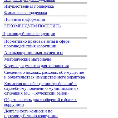
Имущественная поддержка
Финансовая поддержка
Полезная информация
РЕКОМЕНДУЕМ ПОСЕТИТЬ
Противодействие коррупции
Нормативно правовые акты в сфере
противодействия коррупции
Антикоррупционная экспертиза
Методические материалы
Формы документов для заполнения
Сведения о доходах, расходах об имуществе
и обязательствах имущественного характера
Комиссия по соблюдению требований к
служебному поведению муниципальных
служащих МО «Теучежский район»
Обратная связь для сообщений о фактах
коррупции
Деятельность комиссии по
противодействию коррупции