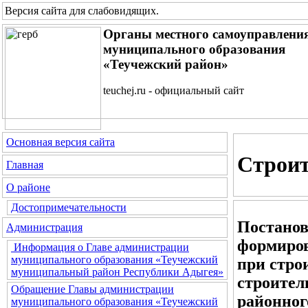
Версия сайта для слабовидящих
.
Органы местного самоуправлени
муниципального образования
«Теучежский район»
teuchej.ru - официальный сайт
Основная версия сайта
Строит
Главная
О районе
Достопримечательности
Постанов
Администрация
формиров
Информация о Главе администрации
муниципального образования «Теучежский
при стро
муниципальный район Республики Адыгея»
строител
Обращение Главы администрации
районног
муниципального образования «Теучежский