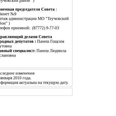
еучежский район" )
иемная председателя Совета
:
бинет №9
 этаж администрации МО "Теучежский
йон" )
лефон приемной: (87772) 9-77-03
равляющий делами Совета
родных депутатов :
Панеш Гощсим
утовна
авный специалист:
Панеш Людмила
слановна
следние изменения
 января 2010 года.
формация актуальна на текущую дату.