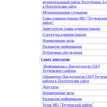
муниципальный район Республики Ад
к Посетителям сайта
Муниципальные служащие
Глава администрации МО "Теучежски
район"
Заместители главы администрации
Структура администрации
Нормативные акты
Раскрытие информации
Публичные обсуждения
Совет депутатов
Информация о Председателе СНД
Теучежского района
Обращение Председателя СНД Теучеж
района к Посетителям сайта
Депутаты
Нормативные акты
Раскрытие информации
Устав МО "Теучежский район"