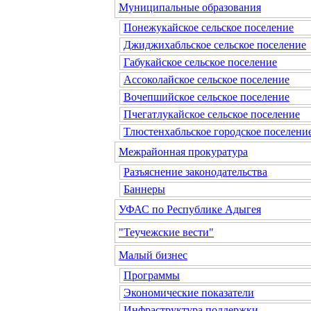
Муниципальные образования
Понежукайское сельское поселение
Джиджихабльское сельское поселение
Габукайское сельское поселение
Ассоколайское сельское поселение
Вочепшийское сельское поселение
Пчегатлукайское сельское поселение
Тлюстенхабльское городское поселени
Межрайонная прокуратура
Разъяснение законодательства
Баннеры
УФАС по Республике Адыгея
"Теучежские вести"
Малый бизнес
Программы
Экономические показатели
Инфраструктура поддержки