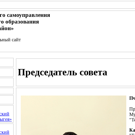
го самоуправления
о образования
айон»
льный сайт
Председатель совета
Пч
Пр
ский
Му
ыгея»
"Т
Ка
ский