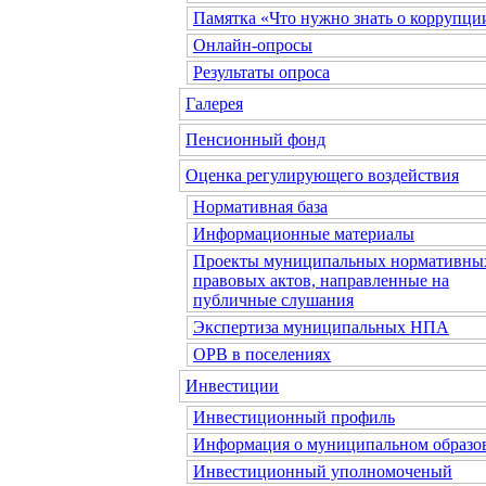
Памятка «Что нужно знать о коррупци
Онлайн-опросы
Результаты опроса
Галерея
Пенсионный фонд
Оценка регулирующего воздействия
Нормативная база
Информационные материалы
Проекты муниципальных нормативны
правовых актов, направленные на
публичные слушания
Экспертиза муниципальных НПА
ОРВ в поселениях
Инвестиции
Инвестиционный профиль
Информация о муниципальном образо
Инвестиционный уполномоченый