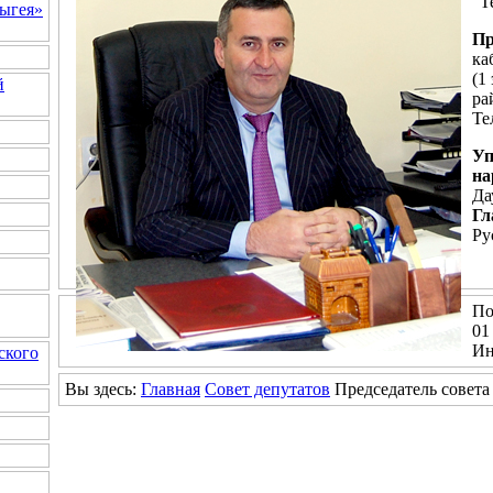
"Т
ыгея»
Пр
ка
(1
й
ра
Те
Уп
на
Да
Гл
Ру
По
01
Ин
ского
Вы здесь:
Главная
Совет депутатов
Председатель совета