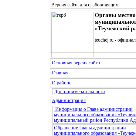
Версия сайта для слабовидящих
.
Органы местно
муниципальног
«Теучежский р
teuchej.ru - официа
Основная версия сайта
Главная
О районе
Достопримечательности
Администрация
Информация о Главе администрации
муниципального образования «Теучеж
муниципальный район Республики Ад
Обращение Главы администрации
муниципального образования «Теучеж