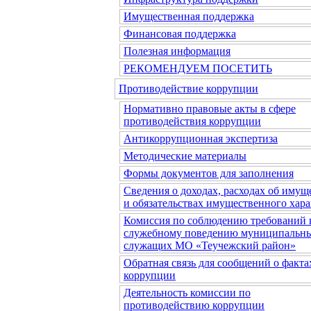
Имущественная поддержка
Финансовая поддержка
Полезная информация
РЕКОМЕНДУЕМ ПОСЕТИТЬ
Противодействие коррупции
Нормативно правовые акты в сфере
противодействия коррупции
Антикоррупционная экспертиза
Методические материалы
Формы документов для заполнения
Сведения о доходах, расходах об имущ
и обязательствах имущественного хара
Комиссия по соблюдению требований 
служебному поведению муниципальн
служащих МО «Теучежский район»
Обратная связь для сообщений о факта
коррупции
Деятельность комиссии по
противодействию коррупции