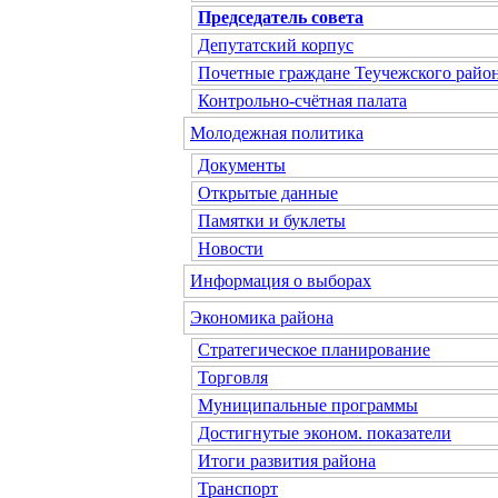
Председатель совета
Депутатский корпус
Почетные граждане Теучежского райо
Контрольно-счётная палата
Молодежная политика
Документы
Открытые данные
Памятки и буклеты
Новости
Информация о выборах
Экономика района
Стратегическое планирование
Торговля
Муниципальные программы
Достигнутые эконом. показатели
Итоги развития района
Транспорт