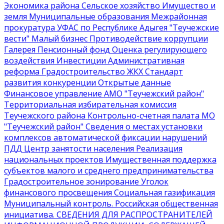
Экономика района
Сельское хозяйство
Имущество и
земля
Муниципальные образования
Межрайонная
прокуратура
УФАС по Республике Адыгея
"Теучежские
вести"
Малый бизнес
Противодействие коррупции
Галерея
Пенсионный фонд
Оценка регулирующего
воздействия
Инвестиции
Административная
реформа
Градостроительство
ЖКХ
Стандарт
развития конкуренции
Открытые данные
Финансовое управление АМО "Теучежский район"
Территориальная избирательная комиссия
Теучежского района
Контрольно-счетная палата МО
"Теучежский район"
Сведения о местах установки
комплексов автоматической фиксации нарушений
ПДД
Центр занятости населения
Реализация
национальных проектов
Имущественная поддержка
субъектов малого и среднего предпринимательства
Градостроительное зонирование
Уголок
финансового просвещения
Социальная газификация
Муниципальный контроль
. Российская общественная
инициатива
. СВЕДЕНИЯ ДЛЯ РАСПРОСТРАНИТЕЛЕЙ