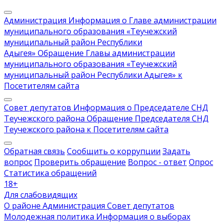
Администрация
Информация о Главе администрации
муниципального образования «Теучежский
муниципальный район Республики
Адыгея»
Обращение Главы администрации
муниципального образования «Теучежский
муниципальный район Республики Адыгея» к
Посетителям сайта
Совет депутатов
Информация о Председателе СНД
Теучежского района
Обращение Председателя СНД
Теучежского района к Посетителям сайта
Обратная связь
Сообщить о коррупции
Задать
вопрос
Проверить обращение
Вопрос - ответ
Опрос
Статистика обращений
18
+
Для слабовидящих
О районе
Администрация
Совет депутатов
Молодежная политика
Информация о выборах