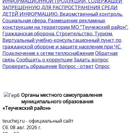
ИНФОРМАЦИОННОЙ ПРОДУКЦИИ, СОДЕРЖАЩЕЙ
ЗАПРЕЩЕННУЮ ДЛЯ РАСПРОСТРАНЕНИЯ СРЕДИ
ДЕТЕЙ ИНФОРМАЦИЮ
. Ведомственный контроль
.
Социальная сфера
. Размещение рекламных
конструкции на территории МО "Теучежский район"
.
Гражданская оборона
. Строительство
. Туризм
.
Виртуальный учебно-консультационный пункт по
гражданской обороне и защите населения при ЧС
.
Подключение к сетям теплоснабжения
Обратная
связь
Сообщить о коррупции
Задать вопрос
Проверить обращение
Вопрос - ответ
Опрос
Органы местного самоуправления
муниципального образования
«Теучежский район»
teuchej.ru - официальный сайт
Сб. 08 авг. 2026 г.