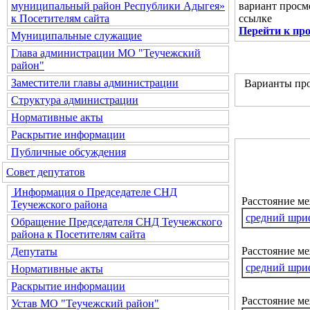
вариант просм
муниципальный район Республики Адыгея»
ссылке
к Посетителям сайта
Перейти к пр
Муниципальные служащие
Глава администрации МО "Теучежский
район"
Заместители главы администрации
Варианты про
Структура администрации
Нормативные акты
Раскрытие информации
Публичные обсуждения
Совет депутатов
Информация о Председателе СНД
Расстояние м
Теучежского района
средний шри
Обращение Председателя СНД Теучежского
района к Посетителям сайта
Расстояние ме
Депутаты
средний шри
Нормативные акты
Раскрытие информации
Расстояние м
Устав МО "Теучежский район"