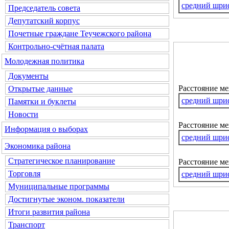
средний шри
Председатель совета
Депутатский корпус
Почетные граждане Теучежского района
Контрольно-счётная палата
Молодежная политика
Документы
Расстояние м
Открытые данные
средний шри
Памятки и буклеты
Новости
Расстояние ме
Информация о выборах
средний шри
Экономика района
Стратегическое планирование
Расстояние м
Торговля
средний шри
Муниципальные программы
Достигнутые эконом. показатели
Итоги развития района
Транспорт