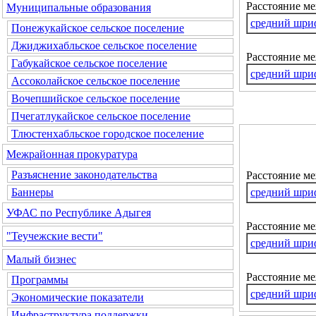
Расстояние ме
Муниципальные образования
средний шри
Понежукайское сельское поселение
Джиджихабльское сельское поселение
Расстояние м
Габукайское сельское поселение
средний шри
Ассоколайское сельское поселение
Вочепшийское сельское поселение
Пчегатлукайское сельское поселение
Тлюстенхабльское городское поселение
Межрайонная прокуратура
Разъяснение законодательства
Расстояние м
средний шри
Баннеры
УФАС по Республике Адыгея
Расстояние ме
"Теучежские вести"
средний шри
Малый бизнес
Расстояние м
Программы
средний шри
Экономические показатели
Инфраструктура поддержки