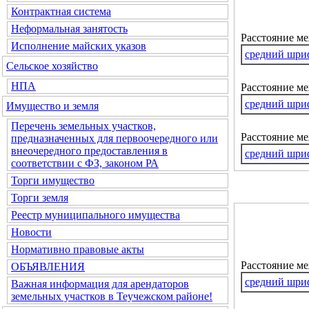
Контрактная система
Неформальная занятость
Расстояние м
Исполнение майских указов
средний шри
Сельское хозяйство
НПА
Расстояние ме
средний шри
Имущество и земля
Перечень земельных участков,
Расстояние м
предназначенных для первоочередного или
внеочередного предоставления в
средний шри
соответствии с ФЗ, законом РА
Торги имущество
Торги земля
Реестр муниципального имущества
Новости
Нормативно правовые акты
Расстояние м
ОБЪЯВЛЕНИЯ
средний шри
Важная информация для арендаторов
земельных участков в Теучежском районе!