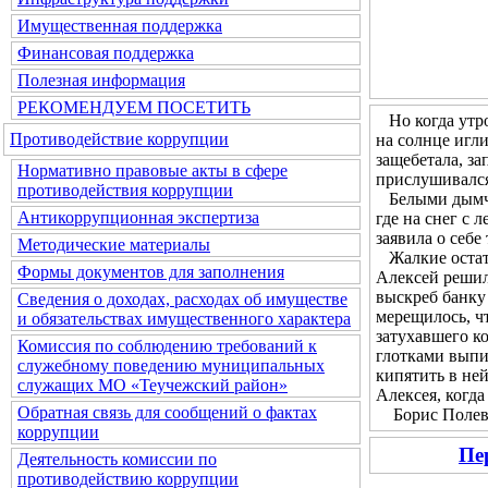
Имущественная поддержка
Финансовая поддержка
Полезная информация
РЕКОМЕНДУЕМ ПОСЕТИТЬ
Но когда утром
Противодействие коррупции
на солнце игл
защебетала, за
Нормативно правовые акты в сфере
прислушивался 
противодействия коррупции
Белыми дымчат
Антикоррупционная экспертиза
где на снег с 
заявила о себе
Методические материалы
Жалкие остатк
Формы документов для заполнения
Алексей решил 
выскреб банку 
Сведения о доходах, расходах об имуществе
мерещилось, чт
и обязательствах имущественного характера
затухавшего ко
Комиссия по соблюдению требований к
глотками выпи
служебному поведению муниципальных
кипятить в не
служащих МО «Теучежский район»
Алексея, когда
Обратная связь для сообщений о фактах
Борис Полевой
коррупции
Пе
Деятельность комиссии по
противодействию коррупции