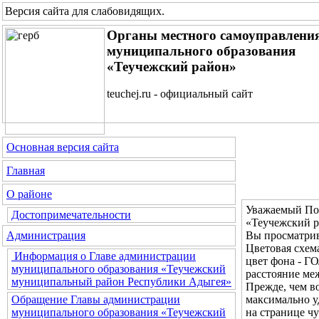
Версия сайта для слабовидящих
.
Органы местного самоуправлени
муниципального образования
«Теучежский район»
teuchej.ru - официальный сайт
Основная версия сайта
Главная
О районе
Уважаемый Пос
Достопримечательности
«Теучежский р
Вы просматрив
Администрация
Цветовая с
Информация о Главе администрации
цвет фона - 
муниципального образования «Теучежский
расстояние м
муниципальный район Республики Адыгея»
Прежде, чем во
максимально у
Обращение Главы администрации
на странице ч
муниципального образования «Теучежский