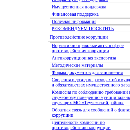
Имущественная поддержка
Финансовая поддержка
Полезная информация
РЕКОМЕНДУЕМ ПОСЕТИТЬ
Противодействие коррупции
Нормативно правовые акты в сфере
противодействия коррупции
Антикоррупционная экспертиза
Методические материалы
Формы документов для заполнения
Сведения о доходах, расходах об имущ
и обязательствах имущественного хара
Комиссия по соблюдению требований 
служебному поведению муниципальн
служащих МО «Теучежский район»
Обратная связь для сообщений о факта
коррупции
Деятельность комиссии по
противодействию коррупции