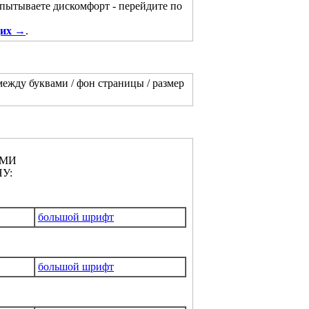
спытываете дискомфорт - перейдите по
щих →
.
между буквами / фон страницы / размер
АМИ
У:
большой шрифт
большой шрифт