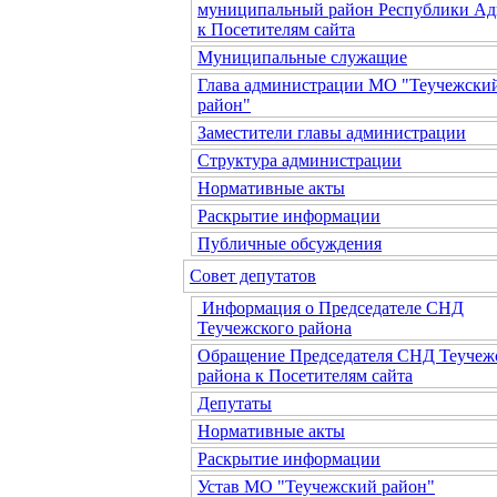
муниципальный район Республики Ад
к Посетителям сайта
Муниципальные служащие
Глава администрации МО "Теучежски
район"
Заместители главы администрации
Структура администрации
Нормативные акты
Раскрытие информации
Публичные обсуждения
Совет депутатов
Информация о Председателе СНД
Теучежского района
Обращение Председателя СНД Теучеж
района к Посетителям сайта
Депутаты
Нормативные акты
Раскрытие информации
Устав МО "Теучежский район"