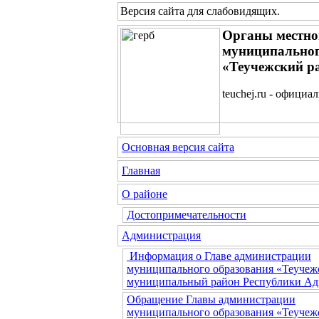
Версия сайта для слабовидящих
.
Органы местно
муниципальног
«Теучежский р
teuchej.ru - официа
Основная версия сайта
Главная
О районе
Достопримечательности
Администрация
Информация о Главе администрации
муниципального образования «Теучеж
муниципальный район Республики Ад
Обращение Главы администрации
муниципального образования «Теучеж