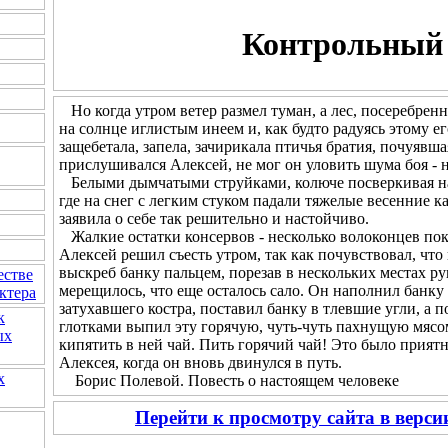
Контрольный 
Но когда утром ветер размел туман, а лес, посеребренн
на солнце иглистым инеем и, как будто радуясь этому 
защебетала, запела, зачирикала птичья братия, почуявш
прислушивался Алексей, не мог он уловить шума боя - н
Белыми дымчатыми струйками, колюче посверкивая на с
где на снег с легким стуком падали тяжелые весенние к
заявила о себе так решительно и настойчиво.
Жалкие остатки консервов - несколько волоконцев пок
Алексей решил съесть утром, так как почувствовал, что
выскреб банку пальцем, порезав в нескольких местах рук
естве
мерещилось, что еще осталось сало. Он наполнил банку 
ктера
затухавшего костра, поставил банку в тлевшие угли, а 
к
глотками выпил эту горячую, чуть-чуть пахнущую мясом
ых
кипятить в ней чай. Пить горячий чай! Это было прия
Алексея, когда он вновь двинулся в путь.
х
Борис Полевой. Повесть о настоящем человеке
Перейти к просмотру сайта в верс