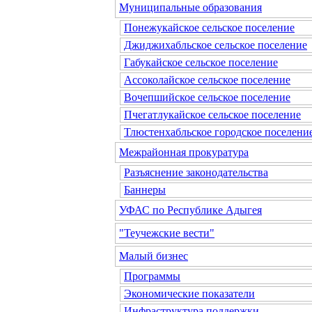
Муниципальные образования
Понежукайское сельское поселение
Джиджихабльское сельское поселение
Габукайское сельское поселение
Ассоколайское сельское поселение
Вочепшийское сельское поселение
Пчегатлукайское сельское поселение
Тлюстенхабльское городское поселени
Межрайонная прокуратура
Разъяснение законодательства
Баннеры
УФАС по Республике Адыгея
"Теучежские вести"
Малый бизнес
Программы
Экономические показатели
Инфраструктура поддержки