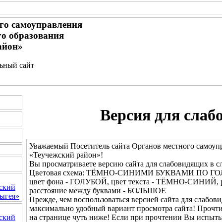
го самоуправления
о образования
айон»
льный сайт
Версия для слаб
Уважаемый Посетитель сайта Органов местного самоуп
«Теучежский район»!
Вы просматриваете версию сайта для слабовидящих в с
Цветовая схема: ТЁМНО-СИНИМИ БУКВАМИ ПО Г
цвет фона - ГОЛУБОЙ, цвет текста - ТЁМНО-СИНИЙ,
ский
расстояние между буквами - БОЛЬШОЕ
ыгея»
Прежде, чем воспользоваться версией сайта для слабови
максимально удобный вариант просмотра сайта! Прочт
на странице чуть ниже! Если при прочтении Вы испыты
ский