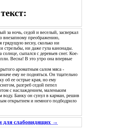
текст:
ый за ночь, седой и веселый, засверкал
его внезапному преображению,
ая грядущую весну, сколько ни
и стрельбы, ни даже гула канонады.
олнце, сыпался с деревьев снег. Кое-
апли. Весна! В это утро она впервые
рытого ароматным салом мяса -
 иначе ему не подняться. Он тщательно
у об ее острые края, но ему
снегом, разгреб седой пепел
потом с наслаждением, маленьким
 воду. Банку он сунул в карман, решив
тным открытием и немного подбодрило
ии для слабовидящих →