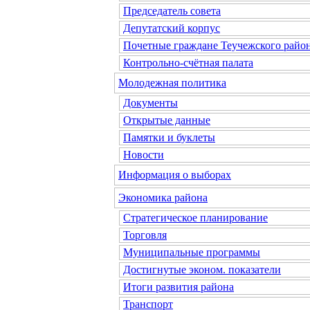
Председатель совета
Депутатский корпус
Почетные граждане Теучежского райо
Контрольно-счётная палата
Молодежная политика
Документы
Открытые данные
Памятки и буклеты
Новости
Информация о выборах
Экономика района
Стратегическое планирование
Торговля
Муниципальные программы
Достигнутые эконом. показатели
Итоги развития района
Транспорт