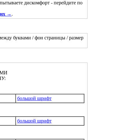
спытываете дискомфорт - перейдите по
щих →
.
между буквами / фон страницы / размер
АМИ
У:
большой шрифт
большой шрифт