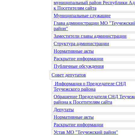
муниципальный район Республики Ад
к Посетителям сайта
Муниципальные служащие
Глава администрации МО "Теучежски
район"
Заместители главы администрации
Структура администрации
Нормативные акты
Раскрытие информации
Публичные обсуждения
Совет депутатов
Информация о Председателе СНД
Теучежского района
Обращение Председателя СНД Теучеж
района к Посетителям сайта
Депутаты
Нормативные акты
Раскрытие информации
Устав МО "Теучежский район"