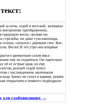
текст:
ый за ночь, седой и веселый, засверкал
его внезапному преображению,
ая грядущую весну, сколько ни
и стрельбы, ни даже гула канонады.
олнце, сыпался с деревьев снег. Кое-
апли. Весна! В это утро она впервые
рытого ароматным салом мяса -
 иначе ему не подняться. Он тщательно
у об ее острые края, но ему
снегом, разгреб седой пепел
потом с наслаждением, маленьким
 воду. Банку он сунул в карман, решив
тным открытием и немного подбодрило
ии для слабовидящих →