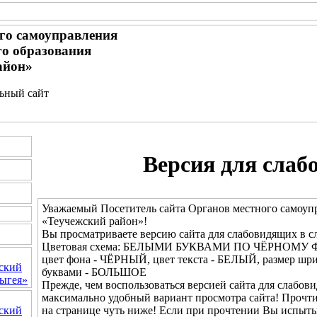
го самоуправления
о образования
айон»
льный сайт
Версия для слаб
Уважаемый Посетитель сайта Органов местного самоуп
«Теучежский район»!
Вы просматриваете версию сайта для слабовидящих в с
Цветовая схема: БЕЛЫМИ БУКВАМИ ПО ЧЁРНОМУ 
цвет фона - ЧЁРНЫЙ, цвет текста - БЕЛЫЙ, размер шр
ский
буквами - БОЛЬШОЕ
ыгея»
Прежде, чем воспользоваться версией сайта для слабови
максимально удобный вариант просмотра сайта! Прочт
на странице чуть ниже! Если при прочтении Вы испыты
ский