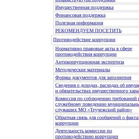
Имущественная поддержка
Финансовая поддержка
Полезная информация
РЕКОМЕНДУЕМ ПОСЕТИТЬ
Противодействие коррупции
Нормативно правовые акты в сфере
противодействия коррупции
Антикоррупционная экспертиза
Методические материалы
Формы документов для заполнения
Сведения о доходах, расходах об имущ
и обязательствах имущественного хара
Комиссия по соблюдению требований 
служебному поведению муниципальн
служащих МО «Теучежский район»
Обратная связь для сообщений о факта
коррупции
Деятельность комиссии по
противодействию коррупции