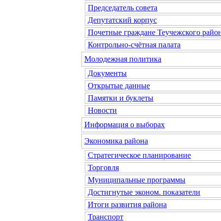
Председатель совета
Депутатский корпус
Почетные граждане Теучежского райо
Контрольно-счётная палата
Молодежная политика
Документы
Открытые данные
Памятки и буклеты
Новости
Информация о выборах
Экономика района
Стратегическое планирование
Торговля
Муниципальные программы
Достигнутые эконом. показатели
Итоги развития района
Транспорт