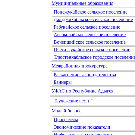
Муниципальные образования
Понежукайское сельское поселение
Джиджихабльское сельское поселение
Габукайское сельское поселение
Ассоколайское сельское поселение
Вочепшийское сельское поселение
Пчегатлукайское сельское поселение
Тлюстенхабльское городское поселени
Межрайонная прокуратура
Разъяснение законодательства
Баннеры
УФАС по Республике Адыгея
"Теучежские вести"
Малый бизнес
Программы
Экономические показатели
Инфраструктура поддержки