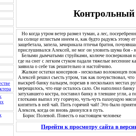
Контрольный 
Но когда утром ветер размел туман, а лес, посеребренн
на солнце иглистым инеем и, как будто радуясь этому 
защебетала, запела, зачирикала птичья братия, почуявш
прислушивался Алексей, не мог он уловить шума боя - н
Белыми дымчатыми струйками, колюче посверкивая на с
где на снег с легким стуком падали тяжелые весенние к
заявила о себе так решительно и настойчиво.
Жалкие остатки консервов - несколько волоконцев пок
Алексей решил съесть утром, так как почувствовал, что
выскреб банку пальцем, порезав в нескольких местах рук
естве
мерещилось, что еще осталось сало. Он наполнил банку 
ктера
затухавшего костра, поставил банку в тлевшие угли, а 
к
глотками выпил эту горячую, чуть-чуть пахнущую мясом
ых
кипятить в ней чай. Пить горячий чай! Это было прия
Алексея, когда он вновь двинулся в путь.
х
Борис Полевой. Повесть о настоящем человеке
Перейти к просмотру сайта в верс