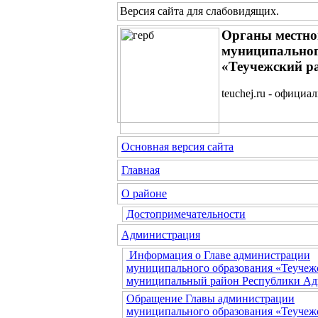
Версия сайта для слабовидящих
.
Органы местно
муниципальног
«Теучежский р
teuchej.ru - официа
Основная версия сайта
Главная
О районе
Достопримечательности
Администрация
Информация о Главе администрации
муниципального образования «Теучеж
муниципальный район Республики Ад
Обращение Главы администрации
муниципального образования «Теучеж