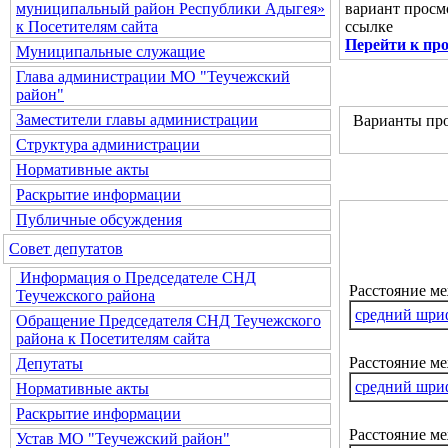
вариант просм
муниципальный район Республики Адыгея»
ссылке
к Посетителям сайта
Перейти к пр
Муниципальные служащие
Глава администрации МО "Теучежский
район"
Заместители главы администрации
Варианты про
Структура администрации
Нормативные акты
Раскрытие информации
Публичные обсуждения
Совет депутатов
Информация о Председателе СНД
Расстояние м
Теучежского района
средний шри
Обращение Председателя СНД Теучежского
района к Посетителям сайта
Расстояние ме
Депутаты
средний шри
Нормативные акты
Раскрытие информации
Расстояние м
Устав МО "Теучежский район"