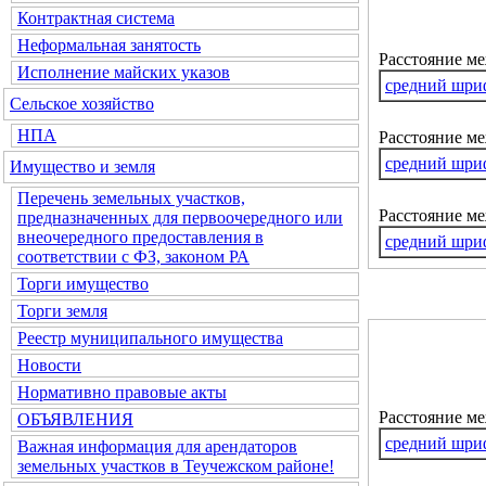
Контрактная система
Неформальная занятость
Расстояние м
Исполнение майских указов
средний шри
Сельское хозяйство
НПА
Расстояние ме
средний шри
Имущество и земля
Перечень земельных участков,
Расстояние м
предназначенных для первоочередного или
внеочередного предоставления в
средний шри
соответствии с ФЗ, законом РА
Торги имущество
Торги земля
Реестр муниципального имущества
Новости
Нормативно правовые акты
Расстояние м
ОБЪЯВЛЕНИЯ
средний шри
Важная информация для арендаторов
земельных участков в Теучежском районе!