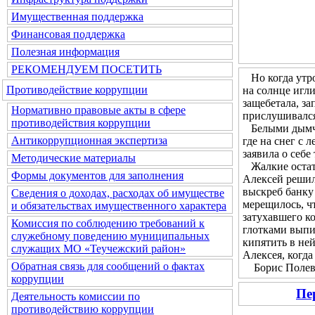
Имущественная поддержка
Финансовая поддержка
Полезная информация
РЕКОМЕНДУЕМ ПОСЕТИТЬ
Но когда утром
Противодействие коррупции
на солнце игл
защебетала, за
Нормативно правовые акты в сфере
прислушивался 
противодействия коррупции
Белыми дымчат
Антикоррупционная экспертиза
где на снег с 
заявила о себе
Методические материалы
Жалкие остатк
Формы документов для заполнения
Алексей решил 
выскреб банку 
Сведения о доходах, расходах об имуществе
мерещилось, чт
и обязательствах имущественного характера
затухавшего ко
Комиссия по соблюдению требований к
глотками выпи
служебному поведению муниципальных
кипятить в не
служащих МО «Теучежский район»
Алексея, когда
Обратная связь для сообщений о фактах
Борис Полевой
коррупции
Пе
Деятельность комиссии по
противодействию коррупции