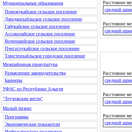
Расстояние ме
Муниципальные образования
средний шри
Понежукайское сельское поселение
Джиджихабльское сельское поселение
Расстояние м
Габукайское сельское поселение
средний шри
Ассоколайское сельское поселение
Вочепшийское сельское поселение
Пчегатлукайское сельское поселение
Тлюстенхабльское городское поселение
Межрайонная прокуратура
Разъяснение законодательства
Расстояние м
средний шри
Баннеры
УФАС по Республике Адыгея
Расстояние ме
"Теучежские вести"
средний шри
Малый бизнес
Расстояние м
Программы
средний шри
Экономические показатели
Инфраструктура поддержки