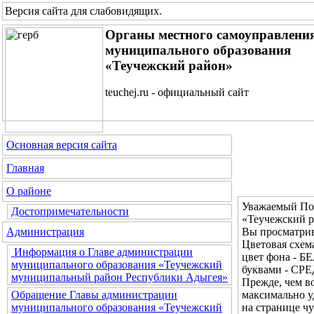
Версия сайта для слабовидящих
.
Органы местного самоуправлени
муниципального образования
«Теучежский район»
teuchej.ru - официальный сайт
Основная версия сайта
Главная
О районе
Уважаемый Пос
Достопримечательности
«Теучежский р
Вы просматрив
Администрация
Цветовая сх
Информация о Главе администрации
цвет фона - Б
муниципального образования «Теучежский
буквами - СР
муниципальный район Республики Адыгея»
Прежде, чем во
максимально у
Обращение Главы администрации
на странице ч
муниципального образования «Теучежский