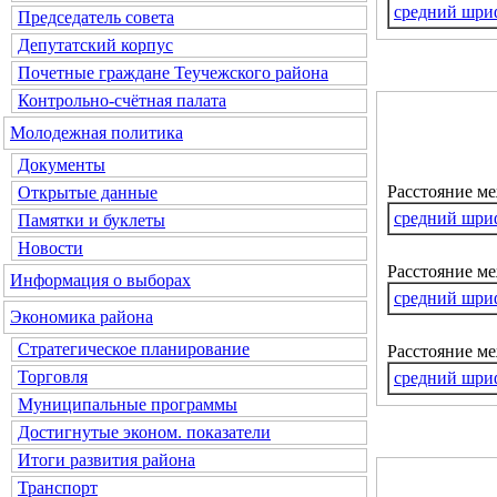
средний шри
Председатель совета
Депутатский корпус
Почетные граждане Теучежского района
Контрольно-счётная палата
Молодежная политика
Документы
Расстояние м
Открытые данные
средний шри
Памятки и буклеты
Новости
Расстояние ме
Информация о выборах
средний шри
Экономика района
Стратегическое планирование
Расстояние м
Торговля
средний шри
Муниципальные программы
Достигнутые эконом. показатели
Итоги развития района
Транспорт