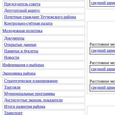
средний шри
Председатель совета
Депутатский корпус
Почетные граждане Теучежского района
Контрольно-счётная палата
Молодежная политика
Документы
Расстояние м
Открытые данные
средний шри
Памятки и буклеты
Новости
Расстояние ме
Информация о выборах
средний шри
Экономика района
Стратегическое планирование
Расстояние м
Торговля
средний шри
Муниципальные программы
Достигнутые эконом. показатели
Итоги развития района
Транспорт