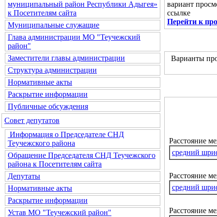
вариант просм
муниципальный район Республики Адыгея»
ссылке
к Посетителям сайта
Перейти к пр
Муниципальные служащие
Глава администрации МО "Теучежский
район"
Заместители главы администрации
Варианты про
Структура администрации
Нормативные акты
Раскрытие информации
Публичные обсуждения
Совет депутатов
Информация о Председателе СНД
Расстояние м
Теучежского района
средний шри
Обращение Председателя СНД Теучежского
района к Посетителям сайта
Расстояние ме
Депутаты
средний шри
Нормативные акты
Раскрытие информации
Расстояние м
Устав МО "Теучежский район"