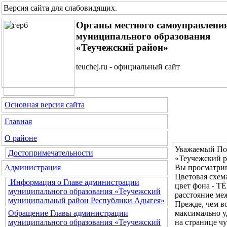
Версия сайта для слабовидящих
.
Органы местного самоуправлени
муниципального образования
«Теучежский район»
teuchej.ru - официальный сайт
Основная версия сайта
Главная
О районе
Уважаемый Пос
Достопримечательности
«Теучежский р
Вы просматрив
Администрация
Цветовая с
Информация о Главе администрации
цвет фона - 
муниципального образования «Теучежский
расстояние м
муниципальный район Республики Адыгея»
Прежде, чем во
максимально у
Обращение Главы администрации
на странице ч
муниципального образования «Теучежский