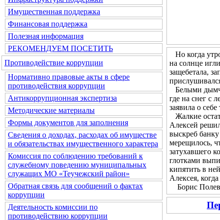
Имущественная поддержка
Финансовая поддержка
Полезная информация
РЕКОМЕНДУЕМ ПОСЕТИТЬ
Но когда утром
Противодействие коррупции
на солнце игл
защебетала, за
Нормативно правовые акты в сфере
прислушивался 
противодействия коррупции
Белыми дымчат
Антикоррупционная экспертиза
где на снег с 
заявила о себе
Методические материалы
Жалкие остатк
Формы документов для заполнения
Алексей решил 
выскреб банку 
Сведения о доходах, расходах об имуществе
мерещилось, чт
и обязательствах имущественного характера
затухавшего ко
Комиссия по соблюдению требований к
глотками выпи
служебному поведению муниципальных
кипятить в не
служащих МО «Теучежский район»
Алексея, когда
Обратная связь для сообщений о фактах
Борис Полевой
коррупции
Пе
Деятельность комиссии по
противодействию коррупции