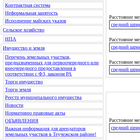
Контрактная система
Неформальная занятость
Расстояние м
Исполнение майских указов
средний шри
Сельское хозяйство
НПА
Расстояние ме
средний шри
Имущество и земля
Перечень земельных участков,
Расстояние м
предназначенных для первоочередного или
внеочередного предоставления в
средний шри
соответствии с ФЗ, законом РА
Торги имущество
Торги земля
Реестр муниципального имущества
Новости
Нормативно правовые акты
Расстояние м
ОБЪЯВЛЕНИЯ
средний шри
Важная информация для арендаторов
земельных участков в Теучежском районе!