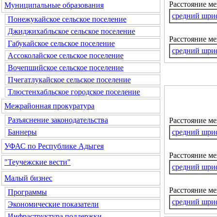
Расстояние ме
Муниципальные образования
средний шри
Понежукайское сельское поселение
Джиджихабльское сельское поселение
Расстояние м
Габукайское сельское поселение
средний шри
Ассоколайское сельское поселение
Вочепшийское сельское поселение
Пчегатлукайское сельское поселение
Тлюстенхабльское городское поселение
Межрайонная прокуратура
Разъяснение законодательства
Расстояние м
средний шри
Баннеры
УФАС по Республике Адыгея
Расстояние ме
"Теучежские вести"
средний шри
Малый бизнес
Расстояние м
Программы
средний шри
Экономические показатели
Инфраструктура поддержки