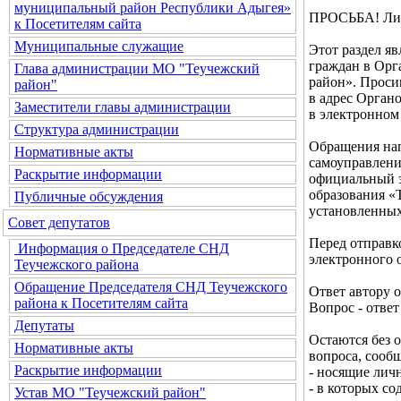
муниципальный район Республики Адыгея»
ПРОСЬБА! Лич
к Посетителям сайта
Муниципальные служащие
Этот раздел я
граждан в Орг
Глава администрации МО "Теучежский
район». Проси
район"
в адрес Орган
Заместители главы администрации
в электронном
Структура администрации
Обращения нап
Нормативные акты
самоуправлени
Раскрытие информации
официальный э
образования «Т
Публичные обсуждения
установленных
Совет депутатов
Перед отправк
Информация о Председателе СНД
электронного 
Теучежского района
Обращение Председателя СНД Теучежского
Ответ автору 
района к Посетителям сайта
Вопрос - ответ
Депутаты
Остаются без 
Нормативные акты
вопроса, соо
Раскрытие информации
- носящие лич
- в которых с
Устав МО "Теучежский район"