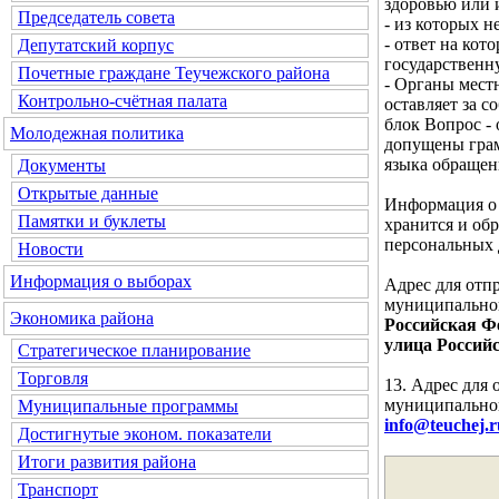
здоровью или 
Председатель совета
- из которых 
- ответ на кот
Депутатский корпус
государственн
Почетные граждане Теучежского района
- Органы мест
Контрольно-счётная палата
оставляет за с
блок
Вопрос - 
Молодежная политика
допущены грам
языка обращен
Документы
Открытые данные
Информация о 
Памятки и буклеты
хранится и об
персональных 
Новости
Информация о выборах
Адрес для отп
муниципальног
Экономика района
Российская Фе
улица Российс
Стратегическое планирование
Торговля
13. Адрес для
муниципальног
Муниципальные программы
info@teuchej.r
Достигнутые эконом. показатели
Итоги развития района
Транспорт