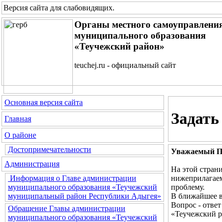
Версия сайта для слабовидящих
.
Органы местного самоуправлени
муниципального образования
«Теучежский район»
teuchej.ru - официальный сайт
Основная версия сайта
Задать
Главная
О районе
Достопримечательности
Уважаемый По
Администрация
На этой стран
нижеприлагаем
Информация о Главе администрации
проблему.
муниципального образования «Теучежский
В ближайшее в
муниципальный район Республики Адыгея»
Вопрос - отве
Обращение Главы администрации
«Теучежский р
муниципального образования «Теучежский