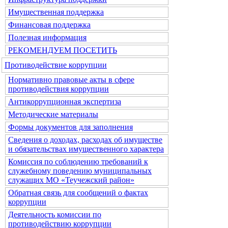
Имущественная поддержка
Финансовая поддержка
Полезная информация
РЕКОМЕНДУЕМ ПОСЕТИТЬ
Противодействие коррупции
Нормативно правовые акты в сфере
противодействия коррупции
Антикоррупционная экспертиза
Методические материалы
Формы документов для заполнения
Сведения о доходах, расходах об имуществе
и обязательствах имущественного характера
Комиссия по соблюдению требований к
служебному поведению муниципальных
служащих МО «Теучежский район»
Обратная связь для сообщений о фактах
коррупции
Деятельность комиссии по
противодействию коррупции