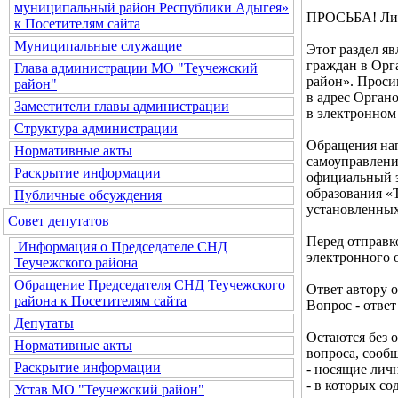
муниципальный район Республики Адыгея»
ПРОСЬБА! Лич
к Посетителям сайта
Муниципальные служащие
Этот раздел я
граждан в Орг
Глава администрации МО "Теучежский
район». Проси
район"
в адрес Орган
Заместители главы администрации
в электронном
Структура администрации
Обращения нап
Нормативные акты
самоуправлени
Раскрытие информации
официальный э
образования «Т
Публичные обсуждения
установленных
Совет депутатов
Перед отправк
Информация о Председателе СНД
электронного 
Теучежского района
Обращение Председателя СНД Теучежского
Ответ автору 
района к Посетителям сайта
Вопрос - ответ
Депутаты
Остаются без 
Нормативные акты
вопроса, соо
Раскрытие информации
- носящие лич
- в которых с
Устав МО "Теучежский район"