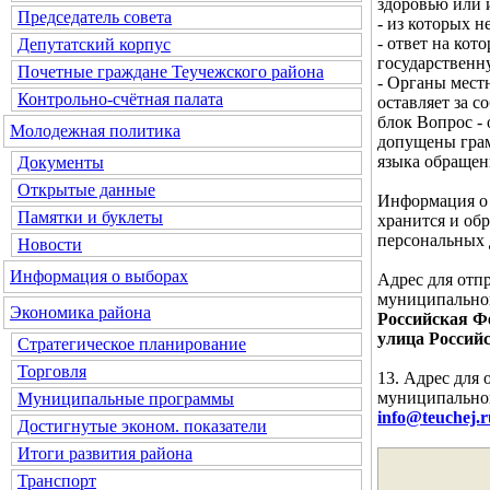
здоровью или 
Председатель совета
- из которых 
- ответ на кот
Депутатский корпус
государственн
Почетные граждане Теучежского района
- Органы мест
Контрольно-счётная палата
оставляет за с
блок
Вопрос - 
Молодежная политика
допущены грам
языка обращен
Документы
Открытые данные
Информация о 
Памятки и буклеты
хранится и об
персональных 
Новости
Информация о выборах
Адрес для отп
муниципальног
Экономика района
Российская Фе
улица Российс
Стратегическое планирование
Торговля
13. Адрес для
муниципальног
Муниципальные программы
info@teuchej.r
Достигнутые эконом. показатели
Итоги развития района
Транспорт