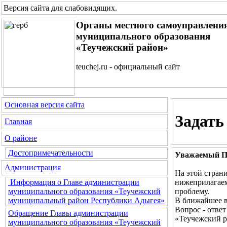
Версия сайта для слабовидящих
.
Органы местного самоуправлени
муниципального образования
«Теучежский район»
teuchej.ru - официальный сайт
Основная версия сайта
Задать
Главная
О районе
Достопримечательности
Уважаемый По
Администрация
На этой стран
нижеприлагаем
Информация о Главе администрации
проблему.
муниципального образования «Теучежский
В ближайшее в
муниципальный район Республики Адыгея»
Вопрос - отве
Обращение Главы администрации
«Теучежский р
муниципального образования «Теучежский