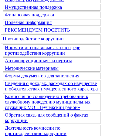
Имущественная поддержка
Финансовая поддержка
Полезная информация
РЕКОМЕНДУЕМ ПОСЕТИТЬ
Противодействие коррупции
Нормативно правовые акты в сфере
противодействия коррупции
Антикоррупционная экспертиза
Методические материалы
Формы документов для заполнения
Сведения о доходах, расходах об имуществе
и обязательствах имущественного характера
Комиссия по соблюдению требований к
служебному поведению муниципальных
служащих МО «Теучежский район»
Обратная связь для сообщений о фактах
коррупции
Деятельность комиссии по
противодействию коррупции