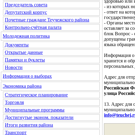
здоровью или 
Председатель совета
- из которых 
- ответ на кот
Депутатский корпус
государственн
Почетные граждане Теучежского района
- Органы мест
Контрольно-счётная палата
оставляет за с
блок
Вопрос - 
Молодежная политика
допущены грам
языка обращен
Документы
Открытые данные
Информация о 
Памятки и буклеты
хранится и об
персональных 
Новости
Информация о выборах
Адрес для отп
муниципальног
Экономика района
Российская Фе
улица Российс
Стратегическое планирование
Торговля
13. Адрес для
муниципальног
Муниципальные программы
info@teuchej.r
Достигнутые эконом. показатели
Итоги развития района
Транспорт