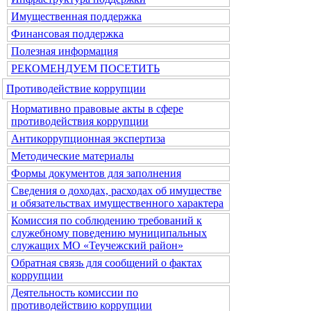
Имущественная поддержка
Финансовая поддержка
Полезная информация
РЕКОМЕНДУЕМ ПОСЕТИТЬ
Противодействие коррупции
Нормативно правовые акты в сфере
противодействия коррупции
Антикоррупционная экспертиза
Методические материалы
Формы документов для заполнения
Сведения о доходах, расходах об имуществе
и обязательствах имущественного характера
Комиссия по соблюдению требований к
служебному поведению муниципальных
служащих МО «Теучежский район»
Обратная связь для сообщений о фактах
коррупции
Деятельность комиссии по
противодействию коррупции