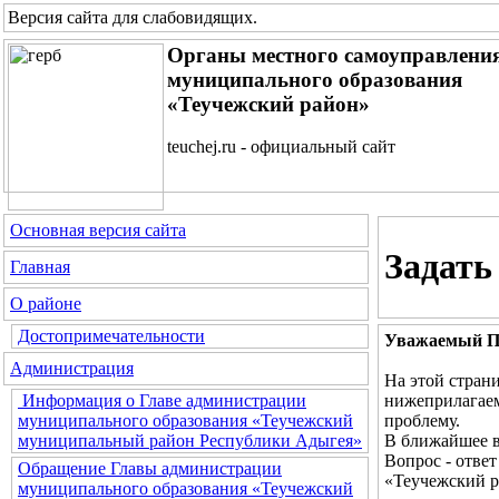
Версия сайта для слабовидящих
.
Органы местного самоуправлени
муниципального образования
«Теучежский район»
teuchej.ru - официальный сайт
Основная версия сайта
Задать
Главная
О районе
Достопримечательности
Уважаемый По
Администрация
На этой стран
нижеприлагаем
Информация о Главе администрации
проблему.
муниципального образования «Теучежский
В ближайшее в
муниципальный район Республики Адыгея»
Вопрос - отве
Обращение Главы администрации
«Теучежский р
муниципального образования «Теучежский