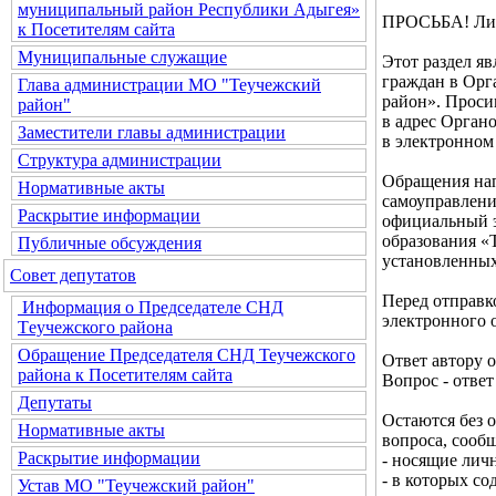
муниципальный район Республики Адыгея»
ПРОСЬБА! Лич
к Посетителям сайта
Муниципальные служащие
Этот раздел я
граждан в Орг
Глава администрации МО "Теучежский
район». Проси
район"
в адрес Орган
Заместители главы администрации
в электронном
Структура администрации
Обращения нап
Нормативные акты
самоуправлени
Раскрытие информации
официальный э
образования «Т
Публичные обсуждения
установленных
Совет депутатов
Перед отправк
Информация о Председателе СНД
электронного 
Теучежского района
Обращение Председателя СНД Теучежского
Ответ автору 
района к Посетителям сайта
Вопрос - ответ
Депутаты
Остаются без 
Нормативные акты
вопроса, соо
Раскрытие информации
- носящие лич
- в которых с
Устав МО "Теучежский район"