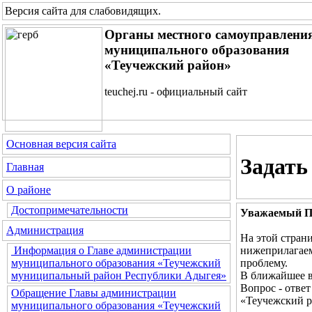
Версия сайта для слабовидящих
.
Органы местного самоуправлени
муниципального образования
«Теучежский район»
teuchej.ru - официальный сайт
Основная версия сайта
Задать
Главная
О районе
Достопримечательности
Уважаемый По
Администрация
На этой стран
нижеприлагаем
Информация о Главе администрации
проблему.
муниципального образования «Теучежский
В ближайшее в
муниципальный район Республики Адыгея»
Вопрос - отве
Обращение Главы администрации
«Теучежский р
муниципального образования «Теучежский