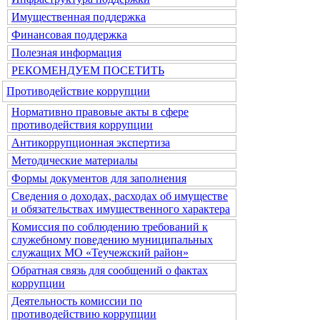
Имущественная поддержка
Финансовая поддержка
Полезная информация
РЕКОМЕНДУЕМ ПОСЕТИТЬ
Противодействие коррупции
Нормативно правовые акты в сфере
противодействия коррупции
Антикоррупционная экспертиза
Методические материалы
Формы документов для заполнения
Сведения о доходах, расходах об имуществе
и обязательствах имущественного характера
Комиссия по соблюдению требований к
служебному поведению муниципальных
служащих МО «Теучежский район»
Обратная связь для сообщений о фактах
коррупции
Деятельность комиссии по
противодействию коррупции