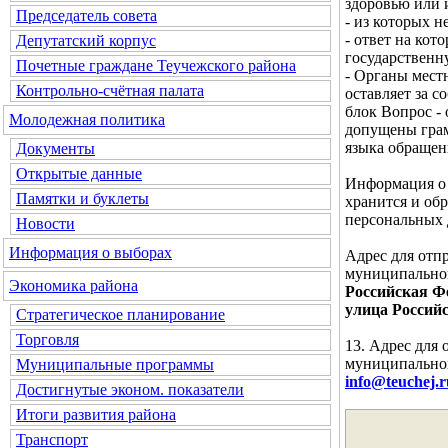
здоровью или 
Председатель совета
- из которых 
- ответ на кот
Депутатский корпус
государственн
Почетные граждане Теучежского района
- Органы мест
Контрольно-счётная палата
оставляет за с
блок
Вопрос - 
Молодежная политика
допущены грам
языка обращен
Документы
Открытые данные
Информация о 
Памятки и буклеты
хранится и об
персональных 
Новости
Информация о выборах
Адрес для отп
муниципальног
Экономика района
Российская Фе
улица Российс
Стратегическое планирование
Торговля
13. Адрес для
муниципальног
Муниципальные программы
info@teuchej.r
Достигнутые эконом. показатели
Итоги развития района
Транспорт