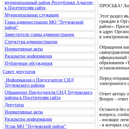
муниципальный район Республики Адыгея»
ПРОСЬБА! Лич
к Посетителям сайта
Муниципальные служащие
Этот раздел я
граждан в Орг
Глава администрации МО "Теучежский
район». Проси
район"
в адрес Орган
Заместители главы администрации
в электронном
Структура администрации
Обращения нап
Нормативные акты
самоуправлени
Раскрытие информации
официальный э
образования «Т
Публичные обсуждения
установленных
Совет депутатов
Перед отправк
Информация о Председателе СНД
электронного 
Теучежского района
Обращение Председателя СНД Теучежского
Ответ автору 
района к Посетителям сайта
Вопрос - ответ
Депутаты
Остаются без 
Нормативные акты
вопроса, соо
Раскрытие информации
- носящие лич
- в которых с
Устав МО "Теучежский район"