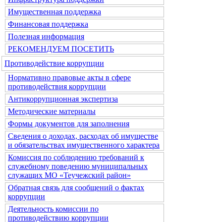
Имущественная поддержка
Финансовая поддержка
Полезная информация
РЕКОМЕНДУЕМ ПОСЕТИТЬ
Противодействие коррупции
Нормативно правовые акты в сфере
противодействия коррупции
Антикоррупционная экспертиза
Методические материалы
Формы документов для заполнения
Сведения о доходах, расходах об имуществе
и обязательствах имущественного характера
Комиссия по соблюдению требований к
служебному поведению муниципальных
служащих МО «Теучежский район»
Обратная связь для сообщений о фактах
коррупции
Деятельность комиссии по
противодействию коррупции