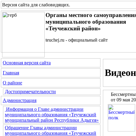
Версия сайта для слабовидящих
.
Органы местного самоуправлени
муниципального образования
«Теучежский район»
teuchej.ru - официальный сайт
Основная версия сайта
Видеон
Главная
О районе
Достопримечательности
Бессмертны
от 09 мая 2
Администрация
Информация о Главе администрации
муниципального образования «Теучежский
муниципальный район Республики Адыгея»
Обращение Главы администрации
муниципального образования «Теучежский