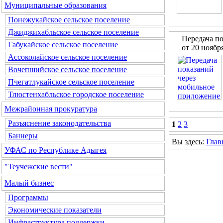
Муниципальные образования
Понежукайское сельское поселение
Джиджихабльское сельское поселение
Передача п
Габукайское сельское поселение
от 20 ноябр
Ассоколайское сельское поселение
Вочепшийское сельское поселение
Пчегатлукайское сельское поселение
Тлюстенхабльское городское поселение
Межрайонная прокуратура
Разъяснение законодательства
1
2
3
Баннеры
Вы здесь:
Глав
УФАС по Республике Адыгея
"Теучежские вести"
Малый бизнес
Программы
Экономические показатели
Инфраструктура поддержки