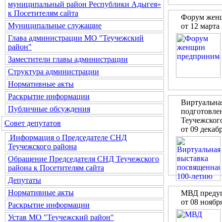
муниципальный район Республики Адыгея»
к Посетителям сайта
Форум жен
Муниципальные служащие
от 12 марта
Глава администрации МО "Теучежский
район"
Заместители главы администрации
Структура администрации
Нормативные акты
Раскрытие информации
Виртуальна
Публичные обсуждения
подготовлен
Теучежского
Совет депутатов
от 09 декаб
Информация о Председателе СНД
Теучежского района
Обращение Председателя СНД Теучежского
района к Посетителям сайта
Депутаты
Нормативные акты
МВД предуп
от 08 ноябр
Раскрытие информации
Устав МО "Теучежский район"