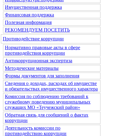
Имущественная поддержка
Финансовая поддержка
Полезная информация
РЕКОМЕНДУЕМ ПОСЕТИТЬ
Противодействие коррупции
Нормативно правовые акты в сфере
противодействия коррупции
Антикоррупционная экспертиза
Методические материалы
Формы документов для заполнения
Сведения о доходах, расходах об имуществе
и обязательствах имущественного характера
Комиссия по соблюдению требований к
служебному поведению муниципальных
служащих МО «Теучежский район»
Обратная связь для сообщений о фактах
коррупции
Деятельность комиссии по
противодействию коррупции