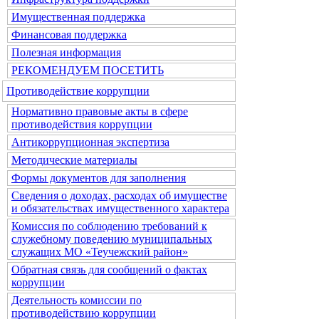
Имущественная поддержка
Финансовая поддержка
Полезная информация
РЕКОМЕНДУЕМ ПОСЕТИТЬ
Противодействие коррупции
Нормативно правовые акты в сфере
противодействия коррупции
Антикоррупционная экспертиза
Методические материалы
Формы документов для заполнения
Сведения о доходах, расходах об имуществе
и обязательствах имущественного характера
Комиссия по соблюдению требований к
служебному поведению муниципальных
служащих МО «Теучежский район»
Обратная связь для сообщений о фактах
коррупции
Деятельность комиссии по
противодействию коррупции