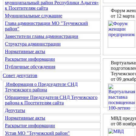
муниципальный район Республики Адыгея»
к Посетителям сайта
Форум жен
Муниципальные служащие
от 12 марта
Глава администрации МО "Теучежский
район"
Заместители главы администрации
Структура администрации
Нормативные акты
Раскрытие информации
Виртуальна
Публичные обсуждения
подготовлен
Теучежского
Совет депутатов
от 09 декаб
Информация о Председателе СНД
Теучежского района
Обращение Председателя СНД Теучежского
района к Посетителям сайта
Депутаты
Нормативные акты
МВД предуп
от 08 ноябр
Раскрытие информации
Устав МО "Теучежский район"