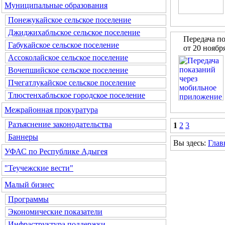
Муниципальные образования
Понежукайское сельское поселение
Джиджихабльское сельское поселение
Передача п
Габукайское сельское поселение
от 20 ноябр
Ассоколайское сельское поселение
Вочепшийское сельское поселение
Пчегатлукайское сельское поселение
Тлюстенхабльское городское поселение
Межрайонная прокуратура
Разъяснение законодательства
1
2
3
Баннеры
Вы здесь:
Глав
УФАС по Республике Адыгея
"Теучежские вести"
Малый бизнес
Программы
Экономические показатели
Инфраструктура поддержки