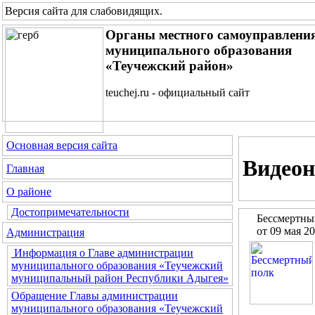
Версия сайта для слабовидящих
.
Органы местного самоуправлени
муниципального образования
«Теучежский район»
teuchej.ru - официальный сайт
Основная версия сайта
Видеон
Главная
О районе
Достопримечательности
Бессмертны
от 09 мая 2
Администрация
Информация о Главе администрации
муниципального образования «Теучежский
муниципальный район Республики Адыгея»
Обращение Главы администрации
муниципального образования «Теучежский