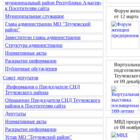
муниципальный район Республики Адыгея»
к Посетителям сайта
Форум жен
Муниципальные служащие
от 12 марта
Глава администрации МО "Теучежский
район"
Заместители главы администрации
Структура администрации
Нормативные акты
Раскрытие информации
Виртуальна
Публичные обсуждения
подготовлен
Теучежского
Совет депутатов
от 09 декаб
Информация о Председателе СНД
Теучежского района
Обращение Председателя СНД Теучежского
района к Посетителям сайта
Депутаты
Нормативные акты
МВД предуп
от 08 ноябр
Раскрытие информации
Устав МО "Теучежский район"