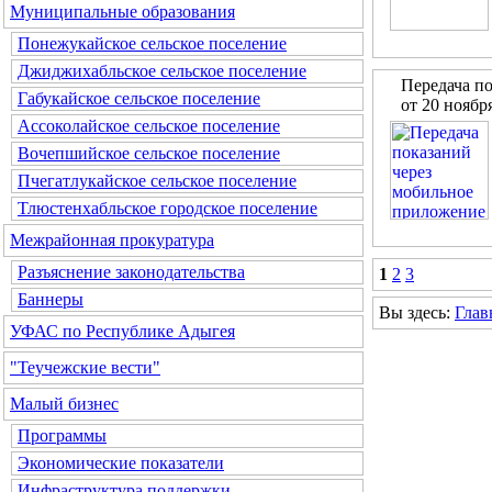
Муниципальные образования
Понежукайское сельское поселение
Джиджихабльское сельское поселение
Передача п
Габукайское сельское поселение
от 20 ноябр
Ассоколайское сельское поселение
Вочепшийское сельское поселение
Пчегатлукайское сельское поселение
Тлюстенхабльское городское поселение
Межрайонная прокуратура
Разъяснение законодательства
1
2
3
Баннеры
Вы здесь:
Глав
УФАС по Республике Адыгея
"Теучежские вести"
Малый бизнес
Программы
Экономические показатели
Инфраструктура поддержки