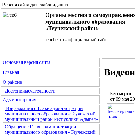
Версия сайта для слабовидящих
.
Органы местного самоуправлени
муниципального образования
«Теучежский район»
teuchej.ru - официальный сайт
Основная версия сайта
Видеон
Главная
О районе
Достопримечательности
Бессмертны
от 09 мая 2
Администрация
Информация о Главе администрации
муниципального образования «Теучежский
муниципальный район Республики Адыгея»
Обращение Главы администрации
муниципального образования «Теучежский