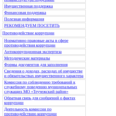
Имущественная поддержка
Финансовая поддержка
Полезная информация
РЕКОМЕНДУЕМ ПОСЕТИТЬ
Противодействие коррупции
Нормативно правовые акты в сфере
противодействия коррупции
Антикоррупционная экспертиза
Методические материалы
Формы документов для заполнения
Сведения о доходах, расходах об имуществе
и обязательствах имущественного характера
Комиссия по соблюдению требований к
служебному поведению муниципальных
служащих МО «Теучежский район»
Обратная связь для сообщений о фактах
коррупции
Деятельность комиссии по
противодействию коррупции