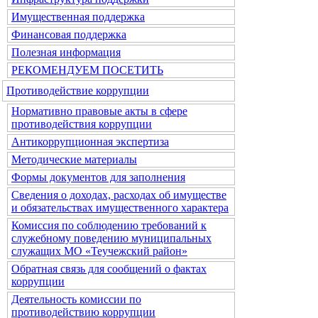
Имущественная поддержка
Финансовая поддержка
Полезная информация
РЕКОМЕНДУЕМ ПОСЕТИТЬ
Противодействие коррупции
Нормативно правовые акты в сфере
противодействия коррупции
Антикоррупционная экспертиза
Методические материалы
Формы документов для заполнения
Сведения о доходах, расходах об имуществе
и обязательствах имущественного характера
Комиссия по соблюдению требований к
служебному поведению муниципальных
служащих МО «Теучежский район»
Обратная связь для сообщений о фактах
коррупции
Деятельность комиссии по
противодействию коррупции