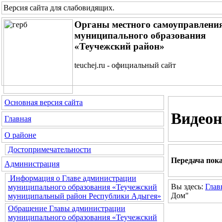
Версия сайта для слабовидящих
.
Органы местного самоуправлени
муниципального образования
«Теучежский район»
teuchej.ru - официальный сайт
Основная версия сайта
Видеон
Главная
О районе
Достопримечательности
Передача пок
Администрация
Информация о Главе администрации
Вы здесь:
Глав
муниципального образования «Теучежский
Дом"
муниципальный район Республики Адыгея»
Обращение Главы администрации
муниципального образования «Теучежский