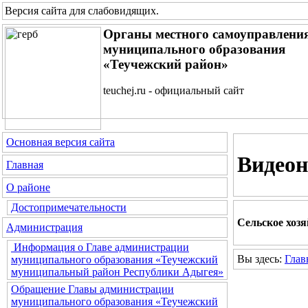
Версия сайта для слабовидящих
.
Органы местного самоуправлени
муниципального образования
«Теучежский район»
teuchej.ru - официальный сайт
Основная версия сайта
Видеон
Главная
О районе
Достопримечательности
Сельское хоз
Администрация
Информация о Главе администрации
Вы здесь:
Глав
муниципального образования «Теучежский
муниципальный район Республики Адыгея»
Обращение Главы администрации
муниципального образования «Теучежский