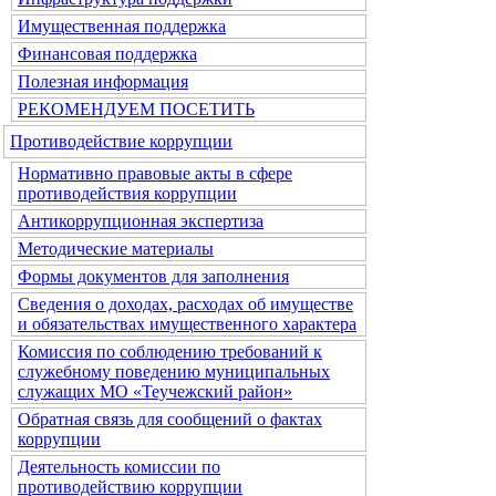
Имущественная поддержка
Финансовая поддержка
Полезная информация
РЕКОМЕНДУЕМ ПОСЕТИТЬ
Противодействие коррупции
Нормативно правовые акты в сфере
противодействия коррупции
Антикоррупционная экспертиза
Методические материалы
Формы документов для заполнения
Сведения о доходах, расходах об имуществе
и обязательствах имущественного характера
Комиссия по соблюдению требований к
служебному поведению муниципальных
служащих МО «Теучежский район»
Обратная связь для сообщений о фактах
коррупции
Деятельность комиссии по
противодействию коррупции