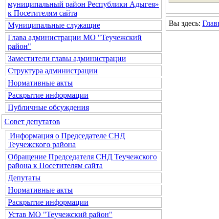
муниципальный район Республики Адыгея»
к Посетителям сайта
Вы здесь:
Глав
Муниципальные служащие
Глава администрации МО "Теучежский
район"
Заместители главы администрации
Структура администрации
Нормативные акты
Раскрытие информации
Публичные обсуждения
Совет депутатов
Информация о Председателе СНД
Теучежского района
Обращение Председателя СНД Теучежского
района к Посетителям сайта
Депутаты
Нормативные акты
Раскрытие информации
Устав МО "Теучежский район"