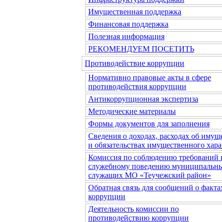
Имущественная поддержка
Финансовая поддержка
Полезная информация
РЕКОМЕНДУЕМ ПОСЕТИТЬ
Противодействие коррупции
Нормативно правовые акты в сфере
противодействия коррупции
Антикоррупционная экспертиза
Методические материалы
Формы документов для заполнения
Сведения о доходах, расходах об имущ
и обязательствах имущественного хара
Комиссия по соблюдению требований 
служебному поведению муниципальн
служащих МО «Теучежский район»
Обратная связь для сообщений о факта
коррупции
Деятельность комиссии по
противодействию коррупции