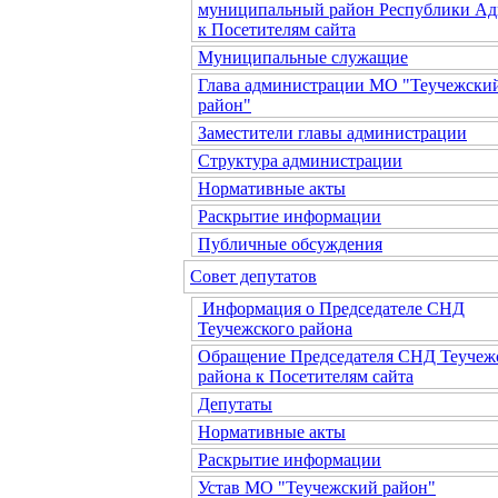
муниципальный район Республики Ад
к Посетителям сайта
Муниципальные служащие
Глава администрации МО "Теучежски
район"
Заместители главы администрации
Структура администрации
Нормативные акты
Раскрытие информации
Публичные обсуждения
Совет депутатов
Информация о Председателе СНД
Теучежского района
Обращение Председателя СНД Теучеж
района к Посетителям сайта
Депутаты
Нормативные акты
Раскрытие информации
Устав МО "Теучежский район"