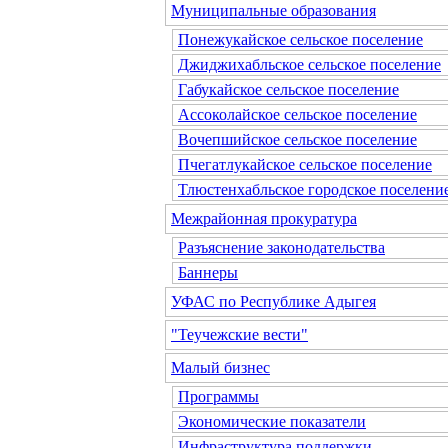
Муниципальные образования
Понежукайское сельское поселение
Джиджихабльское сельское поселение
Габукайское сельское поселение
Ассоколайское сельское поселение
Вочепшийское сельское поселение
Пчегатлукайское сельское поселение
Тлюстенхабльское городское поселени
Межрайонная прокуратура
Разъяснение законодательства
Баннеры
УФАС по Республике Адыгея
"Теучежские вести"
Малый бизнес
Программы
Экономические показатели
Инфраструктура поддержки