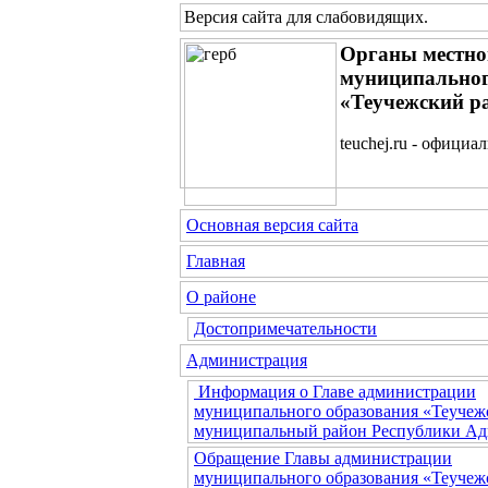
Версия сайта для слабовидящих
.
Органы местно
муниципальног
«Теучежский р
teuchej.ru - официа
Основная версия сайта
Главная
О районе
Достопримечательности
Администрация
Информация о Главе администрации
муниципального образования «Теучеж
муниципальный район Республики Ад
Обращение Главы администрации
муниципального образования «Теучеж