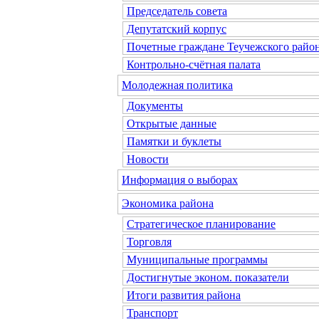
Председатель совета
Депутатский корпус
Почетные граждане Теучежского райо
Контрольно-счётная палата
Молодежная политика
Документы
Открытые данные
Памятки и буклеты
Новости
Информация о выборах
Экономика района
Стратегическое планирование
Торговля
Муниципальные программы
Достигнутые эконом. показатели
Итоги развития района
Транспорт