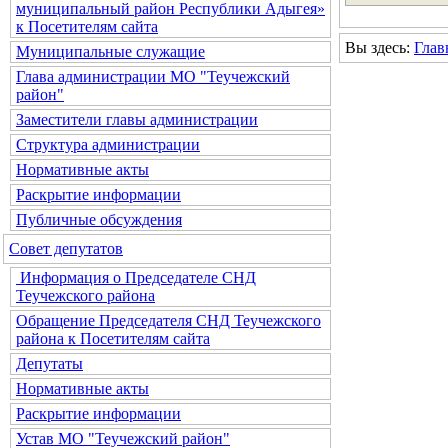
муниципальный район Республики Адыгея»
к Посетителям сайта
Вы здесь:
Глав
Муниципальные служащие
Глава администрации МО "Теучежский
район"
Заместители главы администрации
Структура администрации
Нормативные акты
Раскрытие информации
Публичные обсуждения
Совет депутатов
Информация о Председателе СНД
Теучежского района
Обращение Председателя СНД Теучежского
района к Посетителям сайта
Депутаты
Нормативные акты
Раскрытие информации
Устав МО "Теучежский район"