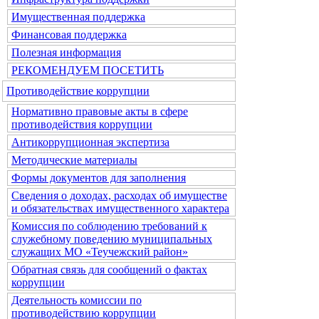
Имущественная поддержка
Финансовая поддержка
Полезная информация
РЕКОМЕНДУЕМ ПОСЕТИТЬ
Противодействие коррупции
Нормативно правовые акты в сфере
противодействия коррупции
Антикоррупционная экспертиза
Методические материалы
Формы документов для заполнения
Сведения о доходах, расходах об имуществе
и обязательствах имущественного характера
Комиссия по соблюдению требований к
служебному поведению муниципальных
служащих МО «Теучежский район»
Обратная связь для сообщений о фактах
коррупции
Деятельность комиссии по
противодействию коррупции