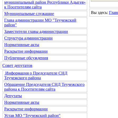
муниципальный район Республики Адыгея»
к Посетителям сайта
Вы здесь:
Глав
Муниципальные служащие
Глава администрации МО "Теучежский
район"
Заместители главы администрации
Структура администрации
Нормативные акты
Раскрытие информации
Публичные обсуждения
Совет депутатов
Информация о Председателе СНД
Теучежского района
Обращение Председателя СНД Теучежского
района к Посетителям сайта
Депутаты
Нормативные акты
Раскрытие информации
Устав МО "Теучежский район"