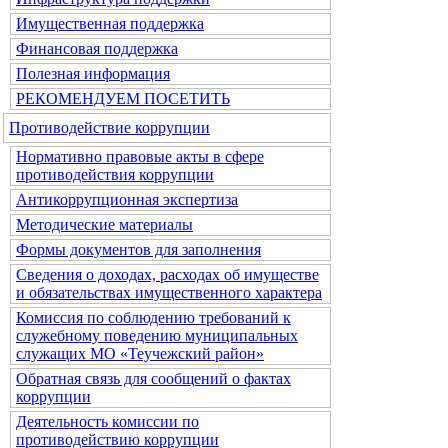
Имущественная поддержка
Финансовая поддержка
Полезная информация
РЕКОМЕНДУЕМ ПОСЕТИТЬ
Противодействие коррупции
Нормативно правовые акты в сфере
противодействия коррупции
Антикоррупционная экспертиза
Методические материалы
Формы документов для заполнения
Сведения о доходах, расходах об имуществе
и обязательствах имущественного характера
Комиссия по соблюдению требований к
служебному поведению муниципальных
служащих МО «Теучежский район»
Обратная связь для сообщений о фактах
коррупции
Деятельность комиссии по
противодействию коррупции