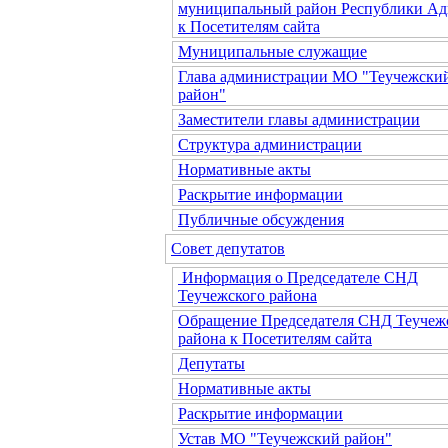
муниципальный район Республики Ад
к Посетителям сайта
Муниципальные служащие
Глава администрации МО "Теучежски
район"
Заместители главы администрации
Структура администрации
Нормативные акты
Раскрытие информации
Публичные обсуждения
Совет депутатов
Информация о Председателе СНД
Теучежского района
Обращение Председателя СНД Теучеж
района к Посетителям сайта
Депутаты
Нормативные акты
Раскрытие информации
Устав МО "Теучежский район"