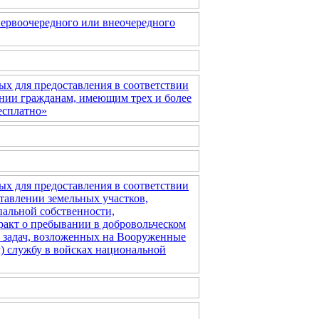
первоочередного или внеочередного
ых для предоставления в соответствии
ении гражданам, имеющим трех и более
бесплатно»
ых для предоставления в соответствии
ставлении земельных участков,
пальной собственности,
акт о пребывании в добровольческом
задач, возложенных на Вооруженные
 службу в войсках национальной