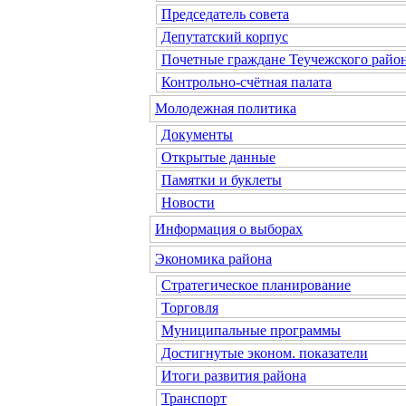
Председатель совета
Депутатский корпус
Почетные граждане Теучежского райо
Контрольно-счётная палата
Молодежная политика
Документы
Открытые данные
Памятки и буклеты
Новости
Информация о выборах
Экономика района
Стратегическое планирование
Торговля
Муниципальные программы
Достигнутые эконом. показатели
Итоги развития района
Транспорт