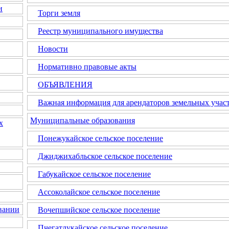
и
Торги земля
Реестр муниципального имущества
Новости
Нормативно правовые акты
ОБЪЯВЛЕНИЯ
Важная информация для арендаторов земельных участ
Муниципальные образования
х
Понежукайское сельское поселение
Джиджихабльское сельское поселение
Габукайское сельское поселение
Ассоколайское сельское поселение
вании
Вочепшийское сельское поселение
Пчегатлукайское сельское поселение