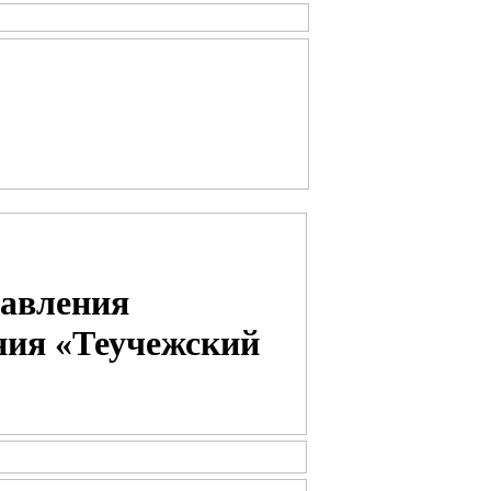
равления
ния «Теучежский