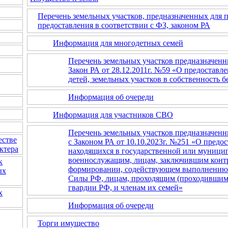
Перечень земельных участков, предназначенных для 
предоставления в соответствии с ФЗ, законом РА
Информация для многодетных семей
Перечень земельных участков предназначенн
Закон РА от 28.12.2011г. №59 «О предоставл
детей, земельных участков в собственность 
Информация об очереди
Информация для участников СВО
Перечень земельных участков предназначенн
естве
с Законом РА от 10.10.2023г. №251 «О предо
ктера
находящихся в государственной или муници
военнослужащим, лицам, заключившим контр
к
формировании, содействующем выполнению 
ых
Силы РФ, лицам, проходящим (проходившим)
гвардии РФ, и членам их семей»
х
Информация об очереди
Торги имущество