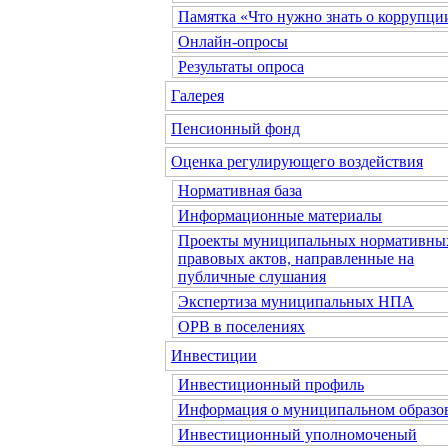
Памятка «Что нужно знать о коррупци
Онлайн-опросы
Результаты опроса
Галерея
Пенсионный фонд
Оценка регулирующего воздействия
Нормативная база
Информационные материалы
Проекты муниципальных нормативны
правовых актов, направленные на
публичные слушания
Экспертиза муниципальных НПА
ОРВ в поселениях
Инвестиции
Инвестиционный профиль
Информация о муниципальном образо
Инвестиционный уполномоченый