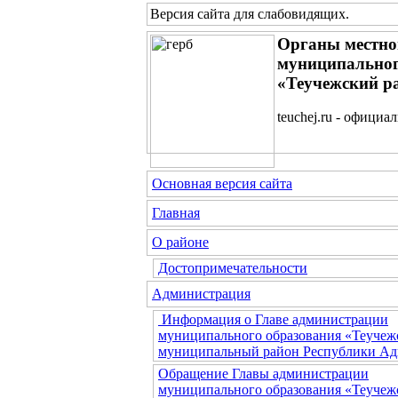
Версия сайта для слабовидящих
.
Органы местно
муниципальног
«Теучежский р
teuchej.ru - официа
Основная версия сайта
Главная
О районе
Достопримечательности
Администрация
Информация о Главе администрации
муниципального образования «Теучеж
муниципальный район Республики Ад
Обращение Главы администрации
муниципального образования «Теучеж