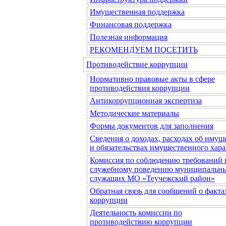
Имущественная поддержка
Финансовая поддержка
Полезная информация
РЕКОМЕНДУЕМ ПОСЕТИТЬ
Противодействие коррупции
Нормативно правовые акты в сфере
противодействия коррупции
Антикоррупционная экспертиза
Методические материалы
Формы документов для заполнения
Сведения о доходах, расходах об имущ
и обязательствах имущественного хара
Комиссия по соблюдению требований 
служебному поведению муниципальн
служащих МО «Теучежский район»
Обратная связь для сообщений о факта
коррупции
Деятельность комиссии по
противодействию коррупции