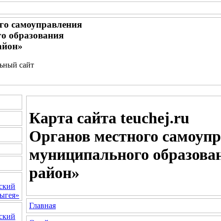
го самоуправления
о образования
айон»
льный сайт
Карта сайта teuchej.ru
Органов местного самоуп
муниципального образова
район»
ский
ыгея»
Главная
ский