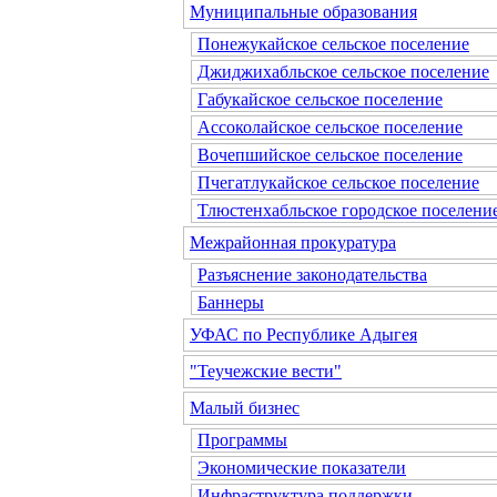
Муниципальные образования
Понежукайское сельское поселение
Джиджихабльское сельское поселение
Габукайское сельское поселение
Ассоколайское сельское поселение
Вочепшийское сельское поселение
Пчегатлукайское сельское поселение
Тлюстенхабльское городское поселени
Межрайонная прокуратура
Разъяснение законодательства
Баннеры
УФАС по Республике Адыгея
"Теучежские вести"
Малый бизнес
Программы
Экономические показатели
Инфраструктура поддержки