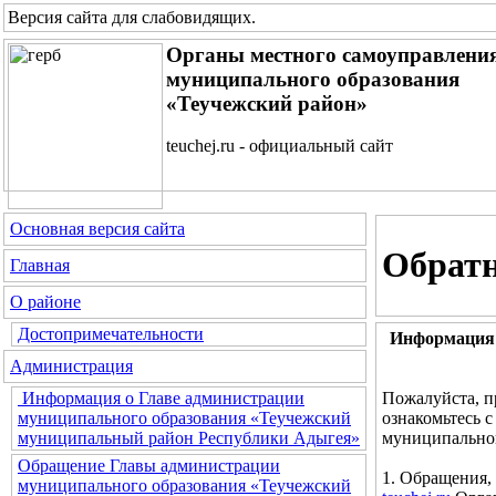
Версия сайта для слабовидящих
.
Органы местного самоуправлени
муниципального образования
«Теучежский район»
teuchej.ru - официальный сайт
Основная версия сайта
Обратн
Главная
О районе
Достопримечательности
Информация 
Администрация
Пожалуйста, п
Информация о Главе администрации
ознакомьтесь 
муниципального образования «Теучежский
муниципальног
муниципальный район Республики Адыгея»
Обращение Главы администрации
1. Обращения,
муниципального образования «Теучежский