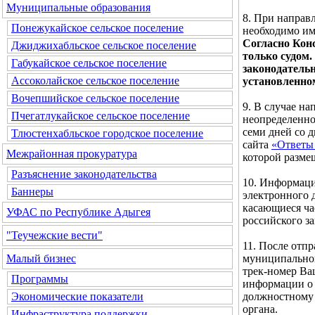
Муниципальные образования
8. При направ
Понежукайское сельское поселение
необходимо им
Согласно Кон
Джиджихабльское сельское поселение
только судом.
Габукайское сельское поселение
законодатель
Ассоколайское сельское поселение
установленно
Вочепшийское сельское поселение
9. В случае н
Пчегатлукайское сельское поселение
неопределенног
семи дней со 
Тлюстенхабльское городское поселение
сайта
«Ответы 
Межрайонная прокуратура
которой разме
Разъяснение законодательства
10. Информаци
Баннеры
электронного д
касающиеся ча
УФАС по Республике Адыгея
российского за
"Теучежские вести"
11. После отп
муниципальног
Малый бизнес
трек-номер Ва
Программы
информации о 
должностному 
Экономические показатели
органа.
Инфраструктура поддержки