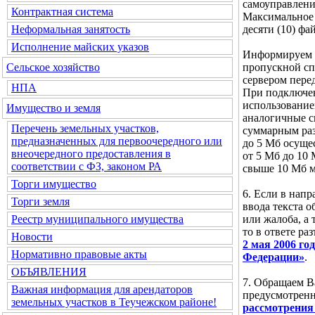
самоуправлени
Контрактная система
Максимальное 
десяти (10) фа
Неформальная занятость
Исполнение майских указов
Информируем В
пропускной сп
Сельское хозяйство
сервером пере
НПА
При подключен
использование
Имущество и земля
аналогичные ск
Перечень земельных участков,
суммарным ра
предназначенных для первоочередного или
до 5 Мб осущес
внеочередного предоставления в
от 5 Мб до 10
соответствии с ФЗ, законом РА
свыше 10 Мб м
Торги имущество
6. Если в нап
Торги земля
ввода текста 
или жалоба, а 
Реестр муниципального имущества
то в ответе ра
Новости
2 мая 2006 г
Нормативно правовые акты
Федерации»
.
ОБЪЯВЛЕНИЯ
7. Обращаем В
Важная информация для арендаторов
предусмотре
земельных участков в Теучежском районе!
рассмотрения