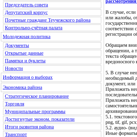
рассмотрения
Председатель совета
В случае, если
Депутатский корпус
или жалобы, о
Почетные граждане Теучежского района
государственн
Контрольно-счётная палата
соответствии с
регистрации о
Молодежная политика
Обращаем вним
Документы
обращении, а 
Открытые данные
текста обраще
Памятки и буклеты
вредоносного 
Новости
5. В случае н
Информация о выборах
необходимый д
документ, или
Экономика района
Приложить нео
последователь
Стратегическое планирование
Приложить нео
Торговля
самостоятельн
архивирования
Муниципальные программы
5.1. текстового 
Достигнутые эконом. показатели
png, tif, gif, pcx
Итоги развития района
5.2. аудио- (ви
Иные форматы 
Транспорт