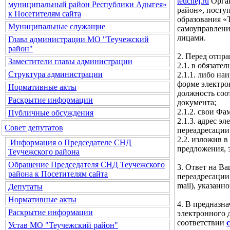
teuchej.ru
Орган
муниципальный район Республики Адыгея»
район», посту
к Посетителям сайта
образования «
Муниципальные служащие
самоуправлени
лицами.
Глава администрации МО "Теучежский
район"
2. Перед отпр
Заместители главы администрации
2.1. в обязате
Структура администрации
2.1.1. либо н
форме электро
Нормативные акты
должность соо
Раскрытие информации
документа;
2.1.2. свои Фа
Публичные обсуждения
2.1.3. адрес 
Совет депутатов
переадресации
2.2. изложив в
Информация о Председателе СНД
предложения, 
Теучежского района
Обращение Председателя СНД Теучежского
3. Ответ на В
района к Посетителям сайта
переадресации
mail), указан
Депутаты
Нормативные акты
4. В предназн
Раскрытие информации
электронного 
соответствии
Устав МО "Теучежский район"