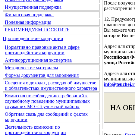
После получен
Имущественная поддержка
рассмотрения 
Финансовая поддержка
12. Предусмот
Полезная информация
планшетов до 
РЕКОМЕНДУЕМ ПОСЕТИТЬ
Вы можете чита
которой Вы п
Противодействие коррупции
Адрес для отп
Нормативно правовые акты в сфере
муниципальног
противодействия коррупции
Российская Фе
Антикоррупционная экспертиза
улица Российс
Методические материалы
Адреса для от
Формы документов для заполнения
муниципальног
Сведения о доходах, расходах об имуществе
info@teuchej.r
и обязательствах имущественного характера
Комиссия по соблюдению требований к
служебному поведению муниципальных
НА ОБ
служащих МО «Теучежский район»
Обратная связь для сообщений о фактах
коррупции
Деятельность комиссии по
противодействию коррупции