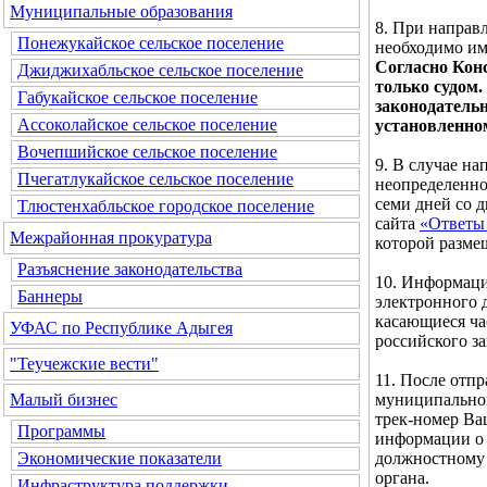
Муниципальные образования
8. При направ
Понежукайское сельское поселение
необходимо им
Согласно Кон
Джиджихабльское сельское поселение
только судом.
Габукайское сельское поселение
законодатель
Ассоколайское сельское поселение
установленно
Вочепшийское сельское поселение
9. В случае н
Пчегатлукайское сельское поселение
неопределенног
семи дней со 
Тлюстенхабльское городское поселение
сайта
«Ответы 
Межрайонная прокуратура
которой разме
Разъяснение законодательства
10. Информаци
Баннеры
электронного д
касающиеся ча
УФАС по Республике Адыгея
российского за
"Теучежские вести"
11. После отп
муниципальног
Малый бизнес
трек-номер Ва
Программы
информации о 
должностному 
Экономические показатели
органа.
Инфраструктура поддержки