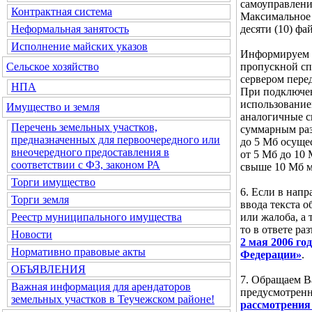
самоуправлени
Контрактная система
Максимальное 
десяти (10) фа
Неформальная занятость
Исполнение майских указов
Информируем В
пропускной сп
Сельское хозяйство
сервером пере
НПА
При подключен
использование
Имущество и земля
аналогичные ск
Перечень земельных участков,
суммарным ра
предназначенных для первоочередного или
до 5 Мб осущес
внеочередного предоставления в
от 5 Мб до 10
соответствии с ФЗ, законом РА
свыше 10 Мб м
Торги имущество
6. Если в нап
Торги земля
ввода текста 
или жалоба, а 
Реестр муниципального имущества
то в ответе ра
Новости
2 мая 2006 г
Нормативно правовые акты
Федерации»
.
ОБЪЯВЛЕНИЯ
7. Обращаем В
Важная информация для арендаторов
предусмотре
земельных участков в Теучежском районе!
рассмотрения