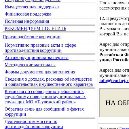
После получен
Имущественная поддержка
рассмотрения 
Финансовая поддержка
12. Предусмот
Полезная информация
планшетов до 
РЕКОМЕНДУЕМ ПОСЕТИТЬ
Вы можете чита
которой Вы п
Противодействие коррупции
Адрес для отп
Нормативно правовые акты в сфере
муниципальног
противодействия коррупции
Российская Фе
Антикоррупционная экспертиза
улица Российс
Методические материалы
Адреса для от
Формы документов для заполнения
муниципальног
Сведения о доходах, расходах об имуществе
info@teuchej.r
и обязательствах имущественного характера
Комиссия по соблюдению требований к
служебному поведению муниципальных
НА ОБ
служащих МО «Теучежский район»
Обратная связь для сообщений о фактах
коррупции
Деятельность комиссии по
противодействию коррупции