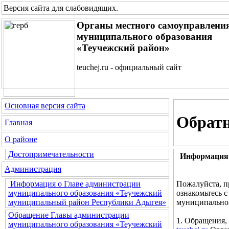
Версия сайта для слабовидящих
.
Органы местного самоуправлени
муниципального образования
«Теучежский район»
teuchej.ru - официальный сайт
Основная версия сайта
Обратн
Главная
О районе
Достопримечательности
Информация 
Администрация
Пожалуйста, п
Информация о Главе администрации
ознакомьтесь 
муниципального образования «Теучежский
муниципальног
муниципальный район Республики Адыгея»
Обращение Главы администрации
1. Обращения,
муниципального образования «Теучежский