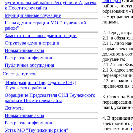
teuchej.ru
Орган
муниципальный район Республики Адыгея»
район», посту
к Посетителям сайта
образования «
Муниципальные служащие
самоуправлени
лицами.
Глава администрации МО "Теучежский
район"
2. Перед отпр
Заместители главы администрации
2.1. в обязате
Структура администрации
2.1.1. либо н
форме электро
Нормативные акты
должность соо
Раскрытие информации
документа;
2.1.2. свои Фа
Публичные обсуждения
2.1.3. адрес 
Совет депутатов
переадресации
2.2. изложив в
Информация о Председателе СНД
предложения, 
Теучежского района
Обращение Председателя СНД Теучежского
3. Ответ на В
района к Посетителям сайта
переадресации
mail), указан
Депутаты
Нормативные акты
4. В предназн
Раскрытие информации
электронного 
соответствии
Устав МО "Теучежский район"