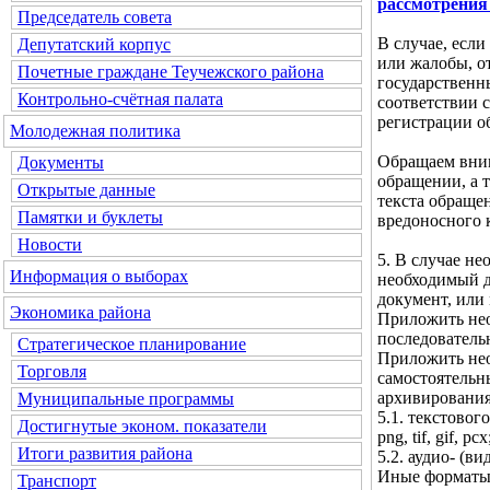
рассмотрения
Председатель совета
В случае, если
Депутатский корпус
или жалобы, о
Почетные граждане Теучежского района
государственн
Контрольно-счётная палата
соответствии с
регистрации о
Молодежная политика
Обращаем вним
Документы
обращении, а 
Открытые данные
текста обраще
Памятки и буклеты
вредоносного 
Новости
5. В случае н
Информация о выборах
необходимый д
документ, или
Экономика района
Приложить нео
последователь
Стратегическое планирование
Приложить нео
Торговля
самостоятельн
архивирования
Муниципальные программы
5.1. текстового 
Достигнутые эконом. показатели
png, tif, gif, pcx
Итоги развития района
5.2. аудио- (ви
Иные форматы 
Транспорт