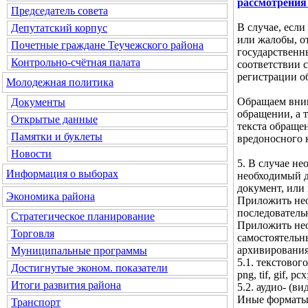
рассмотрения
Председатель совета
В случае, если
Депутатский корпус
или жалобы, о
Почетные граждане Теучежского района
государственн
Контрольно-счётная палата
соответствии с
регистрации о
Молодежная политика
Обращаем вним
Документы
обращении, а 
Открытые данные
текста обраще
Памятки и буклеты
вредоносного 
Новости
5. В случае н
Информация о выборах
необходимый д
документ, или
Экономика района
Приложить нео
последователь
Стратегическое планирование
Приложить нео
Торговля
самостоятельн
архивирования
Муниципальные программы
5.1. текстового 
Достигнутые эконом. показатели
png, tif, gif, pcx
Итоги развития района
5.2. аудио- (ви
Иные форматы 
Транспорт