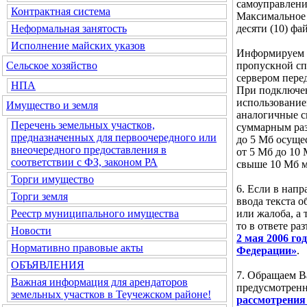
самоуправлени
Контрактная система
Максимальное 
десяти (10) фа
Неформальная занятость
Исполнение майских указов
Информируем В
пропускной сп
Сельское хозяйство
сервером пере
НПА
При подключен
использование
Имущество и земля
аналогичные ск
Перечень земельных участков,
суммарным ра
предназначенных для первоочередного или
до 5 Мб осущес
внеочередного предоставления в
от 5 Мб до 10
соответствии с ФЗ, законом РА
свыше 10 Мб м
Торги имущество
6. Если в нап
Торги земля
ввода текста 
или жалоба, а 
Реестр муниципального имущества
то в ответе ра
Новости
2 мая 2006 г
Нормативно правовые акты
Федерации»
.
ОБЪЯВЛЕНИЯ
7. Обращаем В
Важная информация для арендаторов
предусмотре
земельных участков в Теучежском районе!
рассмотрения