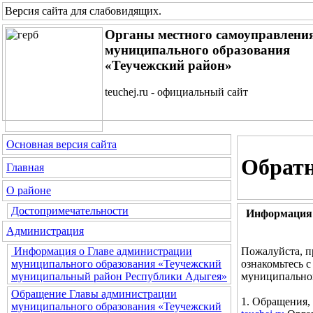
Версия сайта для слабовидящих
.
Органы местного самоуправлени
муниципального образования
«Теучежский район»
teuchej.ru - официальный сайт
Основная версия сайта
Обратн
Главная
О районе
Достопримечательности
Информация 
Администрация
Пожалуйста, п
Информация о Главе администрации
ознакомьтесь 
муниципального образования «Теучежский
муниципальног
муниципальный район Республики Адыгея»
Обращение Главы администрации
1. Обращения,
муниципального образования «Теучежский