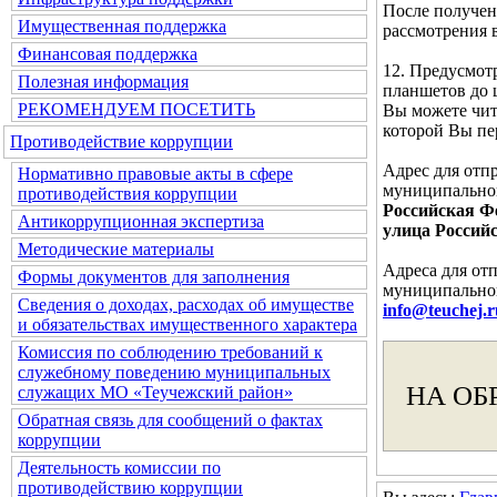
После получен
Имущественная поддержка
рассмотрения 
Финансовая поддержка
12. Предусмот
Полезная информация
планшетов до 
РЕКОМЕНДУЕМ ПОСЕТИТЬ
Вы можете чита
которой Вы п
Противодействие коррупции
Адрес для отп
Нормативно правовые акты в сфере
муниципальног
противодействия коррупции
Российская Фе
Антикоррупционная экспертиза
улица Российс
Методические материалы
Адреса для от
Формы документов для заполнения
муниципальног
Сведения о доходах, расходах об имуществе
info@teuchej.r
и обязательствах имущественного характера
Комиссия по соблюдению требований к
служебному поведению муниципальных
НА ОБ
служащих МО «Теучежский район»
Обратная связь для сообщений о фактах
коррупции
Деятельность комиссии по
противодействию коррупции