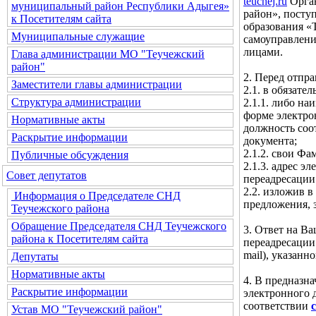
teuchej.ru
Орган
муниципальный район Республики Адыгея»
район», посту
к Посетителям сайта
образования «
Муниципальные служащие
самоуправлени
лицами.
Глава администрации МО "Теучежский
район"
2. Перед отпр
Заместители главы администрации
2.1. в обязате
Структура администрации
2.1.1. либо н
форме электро
Нормативные акты
должность соо
Раскрытие информации
документа;
2.1.2. свои Фа
Публичные обсуждения
2.1.3. адрес 
Совет депутатов
переадресации
2.2. изложив в
Информация о Председателе СНД
предложения, 
Теучежского района
Обращение Председателя СНД Теучежского
3. Ответ на В
района к Посетителям сайта
переадресации
mail), указан
Депутаты
Нормативные акты
4. В предназн
Раскрытие информации
электронного 
соответствии
Устав МО "Теучежский район"