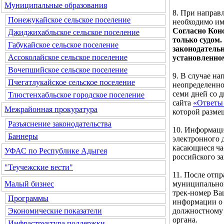
Муниципальные образования
8. При направ
Понежукайское сельское поселение
необходимо им
Согласно Кон
Джиджихабльское сельское поселение
только судом.
Габукайское сельское поселение
законодатель
Ассоколайское сельское поселение
установленно
Вочепшийское сельское поселение
9. В случае н
Пчегатлукайское сельское поселение
неопределенног
семи дней со 
Тлюстенхабльское городское поселение
сайта
«Ответы 
Межрайонная прокуратура
которой разме
Разъяснение законодательства
10. Информаци
Баннеры
электронного д
касающиеся ча
УФАС по Республике Адыгея
российского за
"Теучежские вести"
11. После отп
муниципальног
Малый бизнес
трек-номер Ва
Программы
информации о 
должностному 
Экономические показатели
органа.
Инфраструктура поддержки