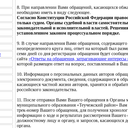
8. При направлении Вами обращений, касающихся обж
необходимо иметь в виду следующее.
Согласно Конституции Российской Федерации правос
только судом. Органы судебной власти самостоятель
законодательной и исполнительной властей. Решени
установленном законом процессуальном порядке.
9. В случае направления Вами обращения, содержащего
неопределенного круга лиц, ответ на который был разме
семи дней со дня регистрации обращения будет сообще
е
сайта
«Ответы на обращения, затрагивающие интересы 
которой размещен ответ на вопрос, поставленный в Ва
10. Информация о персональных данных авторов обращ
электронного документа, сведения, содержащиеся в обр
касающиеся частной жизни авторов, хранятся и обраба
российского законодательства.
11. После отправки Вами Вашего обращения в Органы 
муниципального образования «Теучежский район» Вам 
трек-номер Вашего обращения, для получения хроноло
информации о ходе и результатах рассмотрения Вашего
должностному лицу и органу, и запросов, касающихся 
органа.