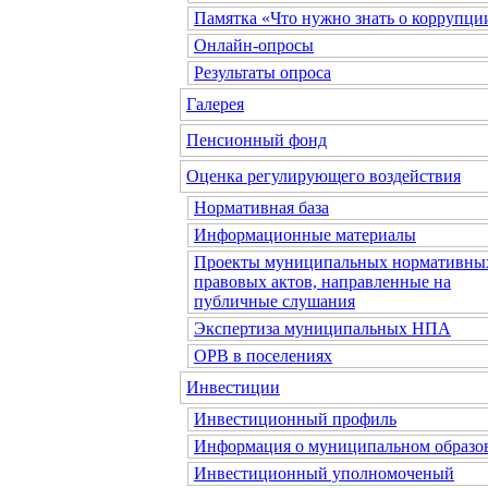
Памятка «Что нужно знать о коррупци
Онлайн-опросы
Результаты опроса
Галерея
Пенсионный фонд
Оценка регулирующего воздействия
Нормативная база
Информационные материалы
Проекты муниципальных нормативны
правовых актов, направленные на
публичные слушания
Экспертиза муниципальных НПА
ОРВ в поселениях
Инвестиции
Инвестиционный профиль
Информация о муниципальном образо
Инвестиционный уполномоченый