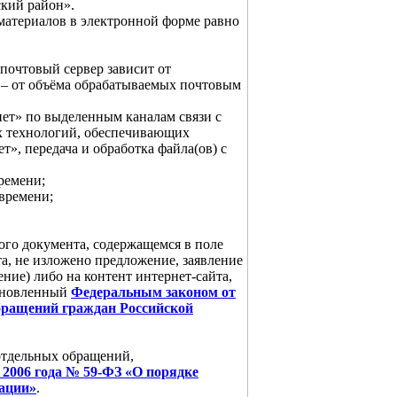
кий район».
атериалов в электронной форме равно
почтовый сервер зависит от
 – от объёма обрабатываемых почтовым
ет» по выделенным каналам связи с
х технологий, обеспечивающих
», передача и обработка файла(ов) с
времени;
 времени;
ого документа, содержащемся в поле
а, не изложено предложение, заявление
ние) либо на контент интернет-сайта,
тановленный
Федеральным законом от
обращений граждан Российской
отдельных обращений,
я 2006 года № 59-ФЗ «О порядке
ации»
.