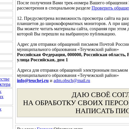
После получения Вами трек-номера Вашего обращения 
рассмотрения в специальном разделе
Проверить обраще
12. Предусмотрена возможность просмотра сайта на раз
планшетов до широкоформатных мониторов. А при шири
Вы можете читать материалы сайта, сохраняя при этом д
которой Вы перешли на выбранную публикацию.
Адрес для отправки обращений письмом Почтой России
муниципального образования «Теучежский район»
Российская Федерация, 000000, Российская область, 
улица Российская, дом 1
Адреса для отправки обращений электронным письмом 
муниципального образования «Теучежский район»
естве
info@teuchej.ru
и
adm.obsch@mail.ru
ктера
к
ДАЮ СВОЁ СОГ
ых
НА ОБРАБОТКУ СВОИХ ПЕРС
х
НАПИСАТЬ ПИ