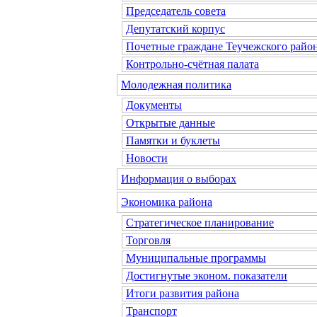
Председатель совета
Депутатский корпус
Почетные граждане Теучежского райо
Контрольно-счётная палата
Молодежная политика
Документы
Открытые данные
Памятки и буклеты
Новости
Информация о выборах
Экономика района
Стратегическое планирование
Торговля
Муниципальные программы
Достигнутые эконом. показатели
Итоги развития района
Транспорт