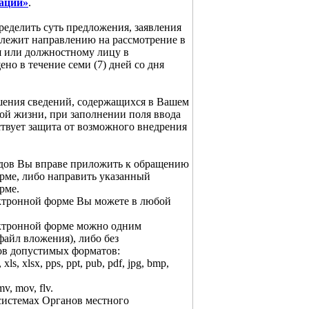
ации»
.
ределить суть предложения, заявления
одлежит направлению на рассмотрение в
я или должностному лицу в
ено в течение семи (7) дней со дня
шения сведений, содержащихся в Вашем
ой жизни, при заполнении поля ввода
ствует защита от возможного внедрения
одов Вы вправе приложить к обращению
рме, либо направить указанный
рме.
ктронной форме Вы можете в любой
ктронной форме можно одним
айл вложения), либо без
ов допустимых форматов:
xls, xlsx, pps, ppt, pub, pdf, jpg, bmp,
v, mov, flv.
истемах Органов местного