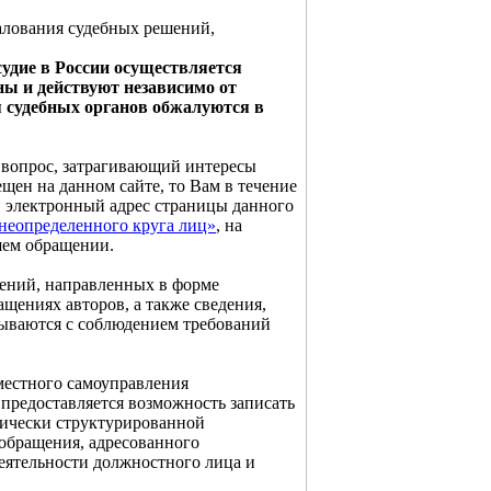
алования судебных решений,
удие в России осуществляется
ны и действуют независимо от
я судебных органов обжалуются в
 вопрос, затрагивающий интересы
щен на данном сайте, то Вам в течение
н электронный адрес страницы данного
неопределенного круга лиц»
, на
шем обращении.
ений, направленных в форме
ащениях авторов, а также сведения,
тываются с соблюдением требований
местного самоуправления
предоставляется возможность записать
гически структурированной
 обращения, адресованного
деятельности должностного лица и