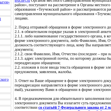
teuchej.ru
Органов местного самоуправления муниципал
ыгея»
район», поступают на рассмотрение в Органы местног
образования «Теучежский район» и рассматриваются р
самоуправления муниципального образования «Теучеж
лицами.
й
2. Перед отправкой обращения в форме электронного до
2.1. в обязательном порядке указав в электронной анкете
2.1.1. либо наименование государственного органа, в 
форме электронного документа, либо Фамилию, Имя, От
должность соответствующего лица, кому Вы направляет
документа;
2.1.2. свои Фамилию, Имя, Отчество (последнее – при н
2.1.3. адрес электронной почты, по которому должны б
переадресации обращения;
2.2. изложив в поле ввода текста обращения в форме эл
предложения, заявления, жалобы.
ского
3. Ответ на Ваше обращение в форме электронного доку
переадресации направляется в форме электронного доку
mail), указанному Вами в обращении в форме электронн
4. В предназначенном для обязательного заполнения по
электронного документа Вы излагаете суть предложения
соответствии
со статьёй 7 Федерального закона от 2 м