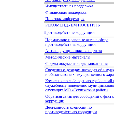
Имущественная поддержка
Финансовая поддержка
Полезная информация
РЕКОМЕНДУЕМ ПОСЕТИТЬ
Противодействие коррупции
Нормативно правовые акты в сфере
противодействия коррупции
Антикоррупционная экспертиза
Методические материалы
Формы документов для заполнения
Сведения о доходах, расходах об имущ
и обязательствах имущественного хара
Комиссия по соблюдению требований 
служебному поведению муниципальн
служащих МО «Теучежский район»
Обратная связь для сообщений о факта
коррупции
Деятельность комиссии по
противодействию коррупции