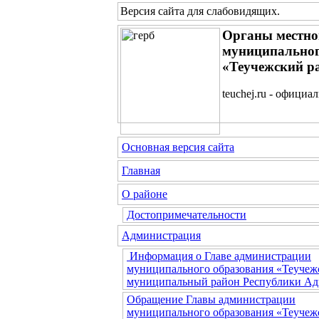
Версия сайта для слабовидящих
.
Органы местно
муниципальног
«Теучежский р
teuchej.ru - официа
Основная версия сайта
Главная
О районе
Достопримечательности
Администрация
Информация о Главе администрации
муниципального образования «Теучеж
муниципальный район Республики Ад
Обращение Главы администрации
муниципального образования «Теучеж