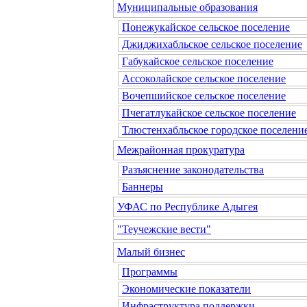
Муниципальные образования
Понежукайское сельское поселение
Джиджихабльское сельское поселение
Габукайское сельское поселение
Ассоколайское сельское поселение
Вочепшийское сельское поселение
Пчегатлукайское сельское поселение
Тлюстенхабльское городское поселени
Межрайонная прокуратура
Разъяснение законодательства
Баннеры
УФАС по Республике Адыгея
"Теучежские вести"
Малый бизнес
Программы
Экономические показатели
Инфраструктура поддержки