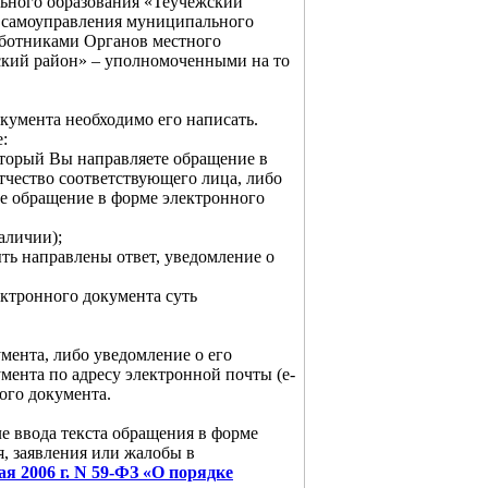
ьного образования «Теучежский
о самоуправления муниципального
аботниками Органов местного
ский район» – уполномоченными на то
кумента необходимо его написать.
:
который Вы направляете обращение в
чество соответствующего лица, либо
е обращение в форме электронного
аличии);
ыть направлены ответ, уведомление о
ектронного документа суть
мента, либо уведомление о его
мента по адресу электронной почты (e-
ого документа.
ле ввода текста обращения в форме
, заявления или жалобы в
ая 2006 г. N 59-ФЗ «О порядке