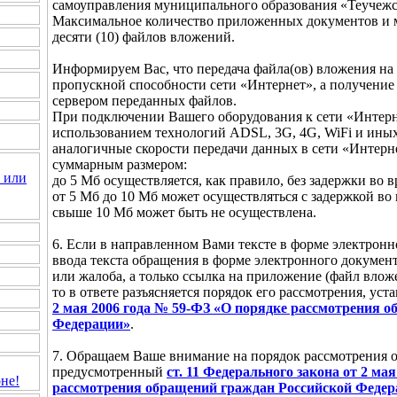
самоуправления муниципального образования «Теучежс
Максимальное количество приложенных документов и м
десяти (10) файлов вложений.
Информируем Вас, что передача файла(ов) вложения на 
пропускной способности сети «Интернет», а получение
сервером переданных файлов.
При подключении Вашего оборудования к сети «Интерн
использованием технологий ADSL, 3G, 4G, WiFi и ины
аналогичные скорости передачи данных в сети «Интернет
суммарным размером:
 или
до 5 Мб осуществляется, как правило, без задержки во 
от 5 Мб до 10 Мб может осуществляться с задержкой во
свыше 10 Мб может быть не осуществлена.
6. Если в направленном Вами тексте в форме электронн
ввода текста обращения в форме электронного документ
или жалоба, а только ссылка на приложение (файл вложе
то в ответе разъясняется порядок его рассмотрения, ус
2 мая 2006 года № 59-ФЗ «О порядке рассмотрения 
Федерации»
.
7. Обращаем Ваше внимание на порядок рассмотрения 
предусмотренный
ст. 11 Федерального закона от 2 ма
не!
рассмотрения обращений граждан Российской Федер