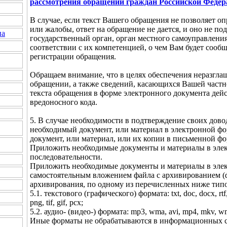
рассмотрения обращений граждан Российской Федер
В случае, если текст Вашего обращения не позволяет оп
или жалобы, ответ на обращение не дается, и оно не п
на
государственный орган, орган местного самоуправлени
соответствии с их компетенцией, о чем Вам будет сообщ
регистрации обращения.
Обращаем внимание, что в целях обеспечения неразгла
обращении, а также сведений, касающихся Вашей частн
текста обращения в форме электронного документа дей
вредоносного кода.
5. В случае необходимости в подтверждение своих дов
необходимый документ, или материал в электронной фо
документ, или материал, или их копии в письменной фо
Приложить необходимые документы и материалы в эле
последовательности.
Приложить необходимые документы и материалы в эле
самостоятельным вложением файла с архивированием (ф
архивирования, по одному из перечисленных ниже тип
5.1. текстового (графического) формата: txt, doc, docx, rtf, 
png, tif, gif, pcx;
5.2. аудио- (видео-) формата: mp3, wma, avi, mp4, mkv, wm
Иные форматы не обрабатываются в информационных с