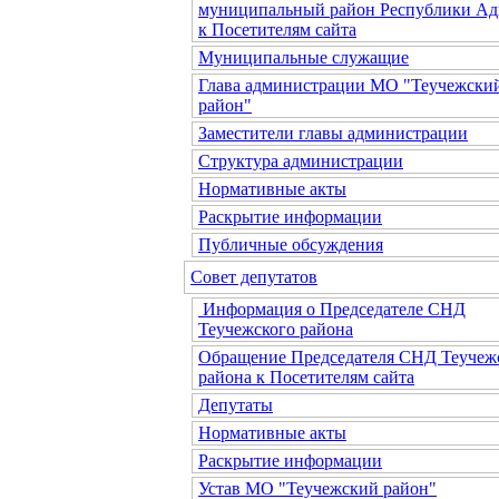
муниципальный район Республики Ад
к Посетителям сайта
Муниципальные служащие
Глава администрации МО "Теучежски
район"
Заместители главы администрации
Структура администрации
Нормативные акты
Раскрытие информации
Публичные обсуждения
Совет депутатов
Информация о Председателе СНД
Теучежского района
Обращение Председателя СНД Теучеж
района к Посетителям сайта
Депутаты
Нормативные акты
Раскрытие информации
Устав МО "Теучежский район"