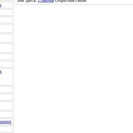
Вы здесь:
Главная
Обратная связь
и
х
вании