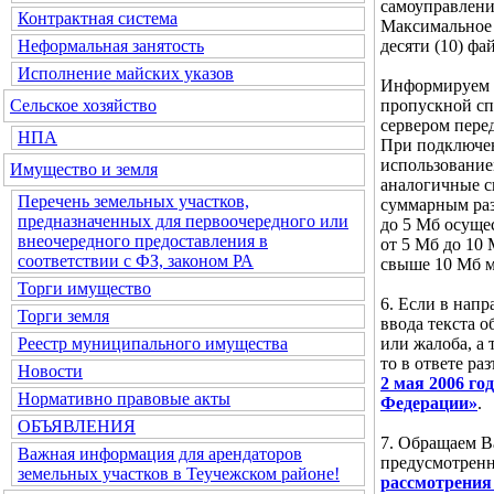
самоуправлени
Контрактная система
Максимальное 
десяти (10) фа
Неформальная занятость
Исполнение майских указов
Информируем В
пропускной сп
Сельское хозяйство
сервером пере
НПА
При подключен
использование
Имущество и земля
аналогичные ск
Перечень земельных участков,
суммарным ра
предназначенных для первоочередного или
до 5 Мб осущес
внеочередного предоставления в
от 5 Мб до 10
соответствии с ФЗ, законом РА
свыше 10 Мб м
Торги имущество
6. Если в нап
Торги земля
ввода текста 
или жалоба, а 
Реестр муниципального имущества
то в ответе ра
Новости
2 мая 2006 г
Нормативно правовые акты
Федерации»
.
ОБЪЯВЛЕНИЯ
7. Обращаем В
Важная информация для арендаторов
предусмотре
земельных участков в Теучежском районе!
рассмотрения