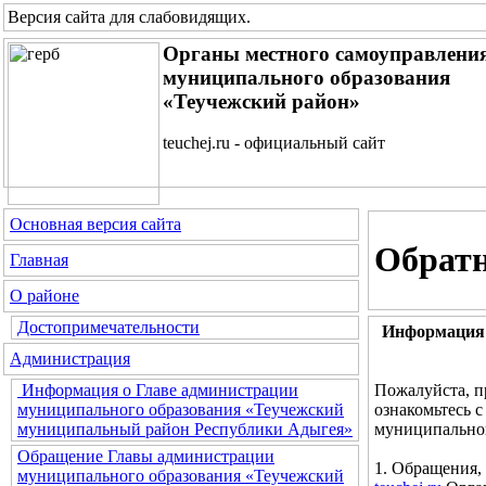
Версия сайта для слабовидящих
.
Органы местного самоуправлени
муниципального образования
«Теучежский район»
teuchej.ru - официальный сайт
Основная версия сайта
Обратн
Главная
О районе
Достопримечательности
Информация 
Администрация
Пожалуйста, п
Информация о Главе администрации
ознакомьтесь 
муниципального образования «Теучежский
муниципальног
муниципальный район Республики Адыгея»
Обращение Главы администрации
1. Обращения,
муниципального образования «Теучежский