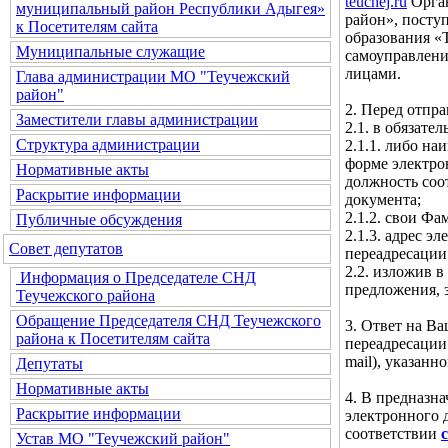
teuchej.ru
Орган
муниципальный район Республики Адыгея»
район», посту
к Посетителям сайта
образования «
Муниципальные служащие
самоуправлени
лицами.
Глава администрации МО "Теучежский
район"
2. Перед отпр
Заместители главы администрации
2.1. в обязате
Структура администрации
2.1.1. либо н
форме электро
Нормативные акты
должность соо
Раскрытие информации
документа;
2.1.2. свои Фа
Публичные обсуждения
2.1.3. адрес 
Совет депутатов
переадресации
2.2. изложив в
Информация о Председателе СНД
предложения, 
Теучежского района
Обращение Председателя СНД Теучежского
3. Ответ на В
района к Посетителям сайта
переадресации
mail), указан
Депутаты
Нормативные акты
4. В предназн
Раскрытие информации
электронного 
соответствии
Устав МО "Теучежский район"