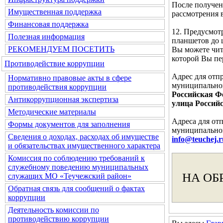
После получен
Имущественная поддержка
рассмотрения 
Финансовая поддержка
12. Предусмот
Полезная информация
планшетов до 
РЕКОМЕНДУЕМ ПОСЕТИТЬ
Вы можете чита
которой Вы п
Противодействие коррупции
Адрес для отп
Нормативно правовые акты в сфере
муниципальног
противодействия коррупции
Российская Фе
Антикоррупционная экспертиза
улица Российс
Методические материалы
Адреса для от
Формы документов для заполнения
муниципальног
Сведения о доходах, расходах об имуществе
info@teuchej.r
и обязательствах имущественного характера
Комиссия по соблюдению требований к
служебному поведению муниципальных
НА ОБ
служащих МО «Теучежский район»
Обратная связь для сообщений о фактах
коррупции
Деятельность комиссии по
противодействию коррупции