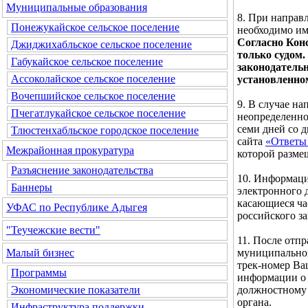
Муниципальные образования
8. При направ
Понежукайское сельское поселение
необходимо им
Согласно Кон
Джиджихабльское сельское поселение
только судом.
Габукайское сельское поселение
законодатель
Ассоколайское сельское поселение
установленно
Вочепшийское сельское поселение
9. В случае н
Пчегатлукайское сельское поселение
неопределенног
семи дней со 
Тлюстенхабльское городское поселение
сайта
«Ответы 
Межрайонная прокуратура
которой разме
Разъяснение законодательства
10. Информаци
Баннеры
электронного д
касающиеся ча
УФАС по Республике Адыгея
российского за
"Теучежские вести"
11. После отп
муниципальног
Малый бизнес
трек-номер Ва
Программы
информации о 
должностному 
Экономические показатели
органа.
Инфраструктура поддержки