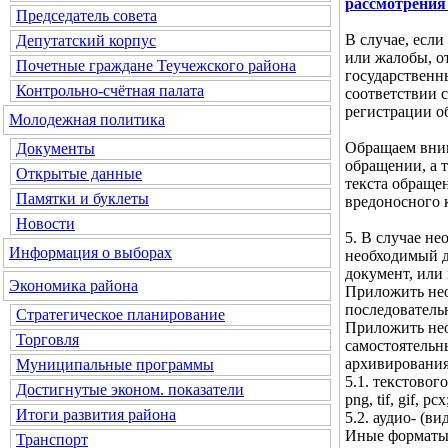
рассмотрения
Председатель совета
В случае, если
Депутатский корпус
или жалобы, о
Почетные граждане Теучежского района
государственн
Контрольно-счётная палата
соответствии с
регистрации о
Молодежная политика
Обращаем вним
Документы
обращении, а 
Открытые данные
текста обраще
Памятки и буклеты
вредоносного 
Новости
5. В случае н
Информация о выборах
необходимый д
документ, или
Экономика района
Приложить нео
последователь
Стратегическое планирование
Приложить нео
Торговля
самостоятельн
архивирования
Муниципальные программы
5.1. текстового 
Достигнутые эконом. показатели
png, tif, gif, pcx
Итоги развития района
5.2. аудио- (ви
Иные форматы 
Транспорт