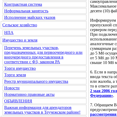
самоуправлени
Контрактная система
Максимальное 
десяти (10) фа
Неформальная занятость
Исполнение майских указов
Информируем В
пропускной сп
Сельское хозяйство
сервером пере
НПА
При подключен
использование
Имущество и земля
аналогичные ск
Перечень земельных участков,
суммарным ра
предназначенных для первоочередного или
до 5 Мб осущес
внеочередного предоставления в
от 5 Мб до 10
соответствии с ФЗ, законом РА
свыше 10 Мб м
Торги имущество
6. Если в нап
Торги земля
ввода текста 
или жалоба, а 
Реестр муниципального имущества
то в ответе ра
Новости
2 мая 2006 г
Нормативно правовые акты
Федерации»
.
ОБЪЯВЛЕНИЯ
7. Обращаем В
Важная информация для арендаторов
предусмотре
земельных участков в Теучежском районе!
рассмотрения