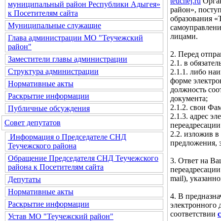
teuchej.ru
Орган
муниципальный район Республики Адыгея»
район», посту
к Посетителям сайта
образования «
Муниципальные служащие
самоуправлени
лицами.
Глава администрации МО "Теучежский
район"
2. Перед отпр
Заместители главы администрации
2.1. в обязате
Структура администрации
2.1.1. либо н
форме электро
Нормативные акты
должность соо
Раскрытие информации
документа;
2.1.2. свои Фа
Публичные обсуждения
2.1.3. адрес 
Совет депутатов
переадресации
2.2. изложив в
Информация о Председателе СНД
предложения, 
Теучежского района
Обращение Председателя СНД Теучежского
3. Ответ на В
района к Посетителям сайта
переадресации
mail), указан
Депутаты
Нормативные акты
4. В предназн
Раскрытие информации
электронного 
соответствии
Устав МО "Теучежский район"