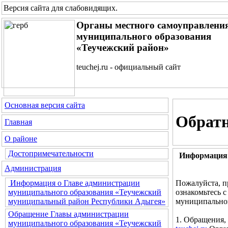
Версия сайта для слабовидящих
.
Органы местного самоуправлени
муниципального образования
«Теучежский район»
teuchej.ru - официальный сайт
Основная версия сайта
Обратн
Главная
О районе
Достопримечательности
Информация 
Администрация
Пожалуйста, п
Информация о Главе администрации
ознакомьтесь 
муниципального образования «Теучежский
муниципальног
муниципальный район Республики Адыгея»
Обращение Главы администрации
1. Обращения,
муниципального образования «Теучежский