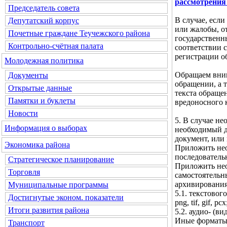
рассмотрения
Председатель совета
В случае, если
Депутатский корпус
или жалобы, о
Почетные граждане Теучежского района
государственн
Контрольно-счётная палата
соответствии с
регистрации о
Молодежная политика
Обращаем вним
Документы
обращении, а 
Открытые данные
текста обраще
Памятки и буклеты
вредоносного 
Новости
5. В случае н
Информация о выборах
необходимый д
документ, или
Экономика района
Приложить нео
последователь
Стратегическое планирование
Приложить нео
Торговля
самостоятельн
архивирования
Муниципальные программы
5.1. текстового 
Достигнутые эконом. показатели
png, tif, gif, pcx
Итоги развития района
5.2. аудио- (ви
Иные форматы 
Транспорт