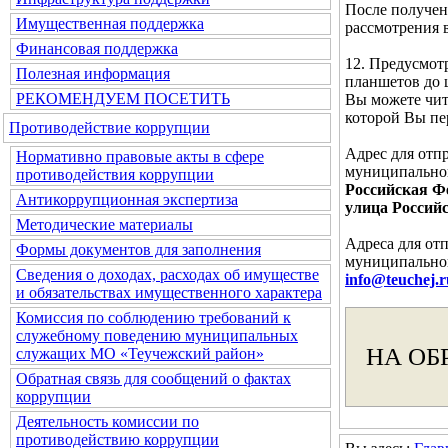
После получен
Имущественная поддержка
рассмотрения 
Финансовая поддержка
12. Предусмот
Полезная информация
планшетов до 
РЕКОМЕНДУЕМ ПОСЕТИТЬ
Вы можете чита
которой Вы п
Противодействие коррупции
Адрес для отп
Нормативно правовые акты в сфере
муниципальног
противодействия коррупции
Российская Фе
Антикоррупционная экспертиза
улица Российс
Методические материалы
Адреса для от
Формы документов для заполнения
муниципальног
Сведения о доходах, расходах об имуществе
info@teuchej.r
и обязательствах имущественного характера
Комиссия по соблюдению требований к
служебному поведению муниципальных
НА ОБ
служащих МО «Теучежский район»
Обратная связь для сообщений о фактах
коррупции
Деятельность комиссии по
противодействию коррупции