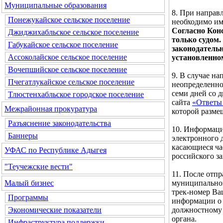
Муниципальные образования
8. При направ
Понежукайское сельское поселение
необходимо им
Согласно Кон
Джиджихабльское сельское поселение
только судом.
Габукайское сельское поселение
законодатель
Ассоколайское сельское поселение
установленно
Вочепшийское сельское поселение
9. В случае н
Пчегатлукайское сельское поселение
неопределенног
семи дней со 
Тлюстенхабльское городское поселение
сайта
«Ответы 
Межрайонная прокуратура
которой разме
Разъяснение законодательства
10. Информаци
Баннеры
электронного д
касающиеся ча
УФАС по Республике Адыгея
российского за
"Теучежские вести"
11. После отп
муниципальног
Малый бизнес
трек-номер Ва
Программы
информации о 
должностному 
Экономические показатели
органа.
Инфраструктура поддержки