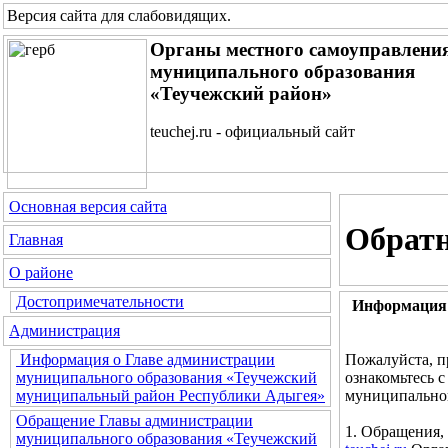
Версия сайта для слабовидящих
.
Органы местного самоуправлени
муниципального образования
«Теучежский район»
teuchej.ru - официальный сайт
Основная версия сайта
Обратн
Главная
О районе
Достопримечательности
Информация 
Администрация
Пожалуйста, п
Информация о Главе администрации
ознакомьтесь 
муниципального образования «Теучежский
муниципальног
муниципальный район Республики Адыгея»
Обращение Главы администрации
1. Обращения,
муниципального образования «Теучежский