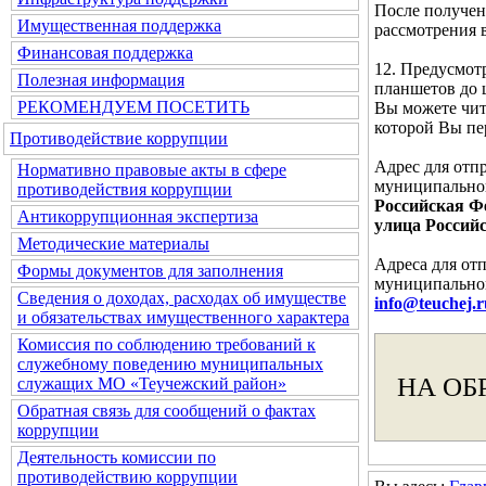
После получен
Имущественная поддержка
рассмотрения 
Финансовая поддержка
12. Предусмот
Полезная информация
планшетов до 
РЕКОМЕНДУЕМ ПОСЕТИТЬ
Вы можете чита
которой Вы п
Противодействие коррупции
Адрес для отп
Нормативно правовые акты в сфере
муниципальног
противодействия коррупции
Российская Фе
Антикоррупционная экспертиза
улица Российс
Методические материалы
Адреса для от
Формы документов для заполнения
муниципальног
Сведения о доходах, расходах об имуществе
info@teuchej.r
и обязательствах имущественного характера
Комиссия по соблюдению требований к
служебному поведению муниципальных
НА ОБ
служащих МО «Теучежский район»
Обратная связь для сообщений о фактах
коррупции
Деятельность комиссии по
противодействию коррупции