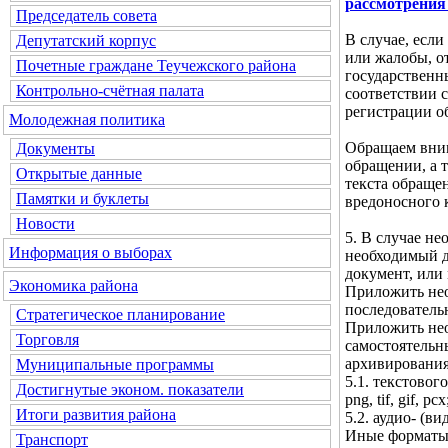
рассмотрения
Председатель совета
В случае, если
Депутатский корпус
или жалобы, о
Почетные граждане Теучежского района
государственн
Контрольно-счётная палата
соответствии с
регистрации о
Молодежная политика
Обращаем вним
Документы
обращении, а 
Открытые данные
текста обраще
Памятки и буклеты
вредоносного 
Новости
5. В случае н
Информация о выборах
необходимый д
документ, или
Экономика района
Приложить нео
последователь
Стратегическое планирование
Приложить нео
Торговля
самостоятельн
архивирования
Муниципальные программы
5.1. текстового 
Достигнутые эконом. показатели
png, tif, gif, pcx
Итоги развития района
5.2. аудио- (ви
Иные форматы 
Транспорт