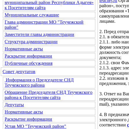
teuchej.ru
Орган
муниципальный район Республики Адыгея»
район», посту
к Посетителям сайта
образования «
Муниципальные служащие
самоуправлени
лицами.
Глава администрации МО "Теучежский
район"
2. Перед отпр
Заместители главы администрации
2.1. в обязате
Структура администрации
2.1.1. либо н
форме электро
Нормативные акты
должность соо
Раскрытие информации
документа;
2.1.2. свои Фа
Публичные обсуждения
2.1.3. адрес 
Совет депутатов
переадресации
2.2. изложив в
Информация о Председателе СНД
предложения, 
Теучежского района
Обращение Председателя СНД Теучежского
3. Ответ на В
района к Посетителям сайта
переадресации
mail), указан
Депутаты
Нормативные акты
4. В предназн
Раскрытие информации
электронного 
соответствии
Устав МО "Теучежский район"