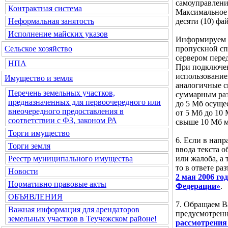
самоуправлени
Контрактная система
Максимальное 
десяти (10) фа
Неформальная занятость
Исполнение майских указов
Информируем В
пропускной сп
Сельское хозяйство
сервером пере
НПА
При подключен
использование
Имущество и земля
аналогичные ск
Перечень земельных участков,
суммарным ра
предназначенных для первоочередного или
до 5 Мб осущес
внеочередного предоставления в
от 5 Мб до 10
соответствии с ФЗ, законом РА
свыше 10 Мб м
Торги имущество
6. Если в нап
Торги земля
ввода текста 
или жалоба, а 
Реестр муниципального имущества
то в ответе ра
Новости
2 мая 2006 г
Нормативно правовые акты
Федерации»
.
ОБЪЯВЛЕНИЯ
7. Обращаем В
Важная информация для арендаторов
предусмотре
земельных участков в Теучежском районе!
рассмотрения