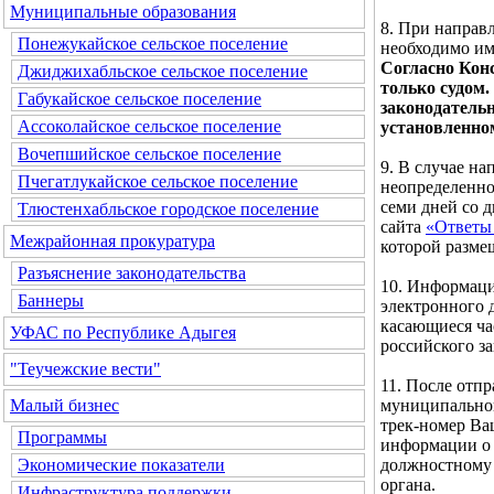
Муниципальные образования
8. При направ
Понежукайское сельское поселение
необходимо им
Согласно Кон
Джиджихабльское сельское поселение
только судом.
Габукайское сельское поселение
законодатель
Ассоколайское сельское поселение
установленно
Вочепшийское сельское поселение
9. В случае н
Пчегатлукайское сельское поселение
неопределенног
семи дней со 
Тлюстенхабльское городское поселение
сайта
«Ответы 
Межрайонная прокуратура
которой разме
Разъяснение законодательства
10. Информаци
Баннеры
электронного д
касающиеся ча
УФАС по Республике Адыгея
российского за
"Теучежские вести"
11. После отп
муниципальног
Малый бизнес
трек-номер Ва
Программы
информации о 
должностному 
Экономические показатели
органа.
Инфраструктура поддержки