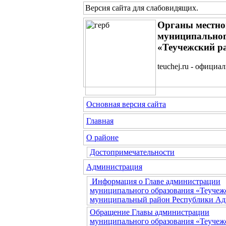
Версия сайта для слабовидящих
.
Органы местно
муниципальног
«Теучежский р
teuchej.ru - официа
Основная версия сайта
Главная
О районе
Достопримечательности
Администрация
Информация о Главе администрации
муниципального образования «Теучеж
муниципальный район Республики Ад
Обращение Главы администрации
муниципального образования «Теучеж