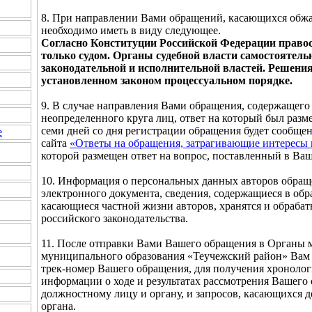
8. При направлении Вами обращений, касающихся обж
необходимо иметь в виду следующее.
Согласно Конституции Российской Федерации правос
только судом. Органы судебной власти самостоятель
законодательной и исполнительной властей. Решени
установленном законом процессуальном порядке.
9. В случае направления Вами обращения, содержащего
неопределенного круга лиц, ответ на который был разме
семи дней со дня регистрации обращения будет сообще
е
сайта
«Ответы на обращения, затрагивающие интересы 
которой размещен ответ на вопрос, поставленный в Ва
10. Информация о персональных данных авторов обращ
электронного документа, сведения, содержащиеся в обр
касающиеся частной жизни авторов, хранятся и обраба
российского законодательства.
11. После отправки Вами Вашего обращения в Органы 
муниципального образования «Теучежский район» Вам 
трек-номер Вашего обращения, для получения хроноло
информации о ходе и результатах рассмотрения Вашего
должностному лицу и органу, и запросов, касающихся 
органа.