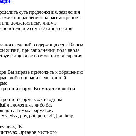
ации»
.
ределить суть предложения, заявления
одлежит направлению на рассмотрение в
я или должностному лицу в
ено в течение семи (7) дней со дня
шения сведений, содержащихся в Вашем
ой жизни, при заполнении поля ввода
ствует защита от возможного внедрения
одов Вы вправе приложить к обращению
рме, либо направить указанный
рме.
ктронной форме Вы можете в любой
ктронной форме можно одним
айл вложения), либо без
ов допустимых форматов:
xls, xlsx, pps, ppt, pub, pdf, jpg, bmp,
v, mov, flv.
истемах Органов местного