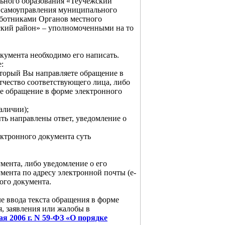
ьного образования «Теучежский
о самоуправления муниципального
аботниками Органов местного
ский район» – уполномоченными на то
кумента необходимо его написать.
:
который Вы направляете обращение в
чество соответствующего лица, либо
е обращение в форме электронного
аличии);
ыть направлены ответ, уведомление о
ектронного документа суть
мента, либо уведомление о его
мента по адресу электронной почты (e-
ого документа.
ле ввода текста обращения в форме
, заявления или жалобы в
ая 2006 г. N 59-ФЗ «О порядке