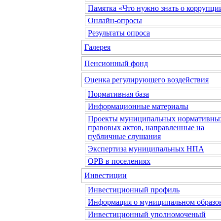
Памятка «Что нужно знать о коррупци
Онлайн-опросы
Результаты опроса
Галерея
Пенсионный фонд
Оценка регулирующего воздействия
Нормативная база
Информационные материалы
Проекты муниципальных нормативны
правовых актов, направленные на
публичные слушания
Экспертиза муниципальных НПА
ОРВ в поселениях
Инвестиции
Инвестиционный профиль
Информация о муниципальном образо
Инвестиционный уполномоченый