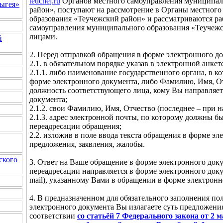
teuchej.ru
Органов местного самоуправления муниципал
ыгея»
район», поступают на рассмотрение в Органы местног
образования «Теучежский район» и рассматриваются р
самоуправления муниципального образования «Теучеж
лицами.
й
2. Перед отправкой обращения в форме электронного до
2.1. в обязательном порядке указав в электронной анкете
2.1.1. либо наименование государственного органа, в 
форме электронного документа, либо Фамилию, Имя, От
должность соответствующего лица, кому Вы направляет
документа;
2.1.2. свои Фамилию, Имя, Отчество (последнее – при н
2.1.3. адрес электронной почты, по которому должны б
переадресации обращения;
2.2. изложив в поле ввода текста обращения в форме эл
предложения, заявления, жалобы.
ского
3. Ответ на Ваше обращение в форме электронного доку
переадресации направляется в форме электронного доку
mail), указанному Вами в обращении в форме электронн
4. В предназначенном для обязательного заполнения по
электронного документа Вы излагаете суть предложения
соответствии
со статьёй 7 Федерального закона от 2 м