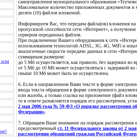
самоуправления муниципального образования «Теучежс
Максимальное количество приложенных документов и м
десяти (10) файлов вложений.
Информируем Вас, что передача файла(ов) вложения на 
пропускной способности сети «Интернет», а получение
сервером переданных файлов.
При подключении Вашего оборудования к сети «Интерн
использованием технологий ADSL, 3G, 4G, WiFi и ины
аналогичные скорости передачи данных в сети «Интернет
суммарным размером:
 или
до 5 Мб осуществляется, как правило, без задержки во 
от 5 Мб до 10 Мб может осуществляться с задержкой во
свыше 10 Мб может быть не осуществлена.
6. Если в направленном Вами тексте в форме электронн
ввода текста обращения в форме электронного документ
или жалоба, а только ссылка на приложение (файл вложе
то в ответе разъясняется порядок его рассмотрения, ус
2 мая 2006 года № 59-ФЗ «О порядке рассмотрения 
Федерации»
.
7. Обращаем Ваше внимание на порядок рассмотрения 
предусмотренный
ст. 11 Федерального закона от 2 ма
не!
рассмотрения обращений граждан Российской Федер