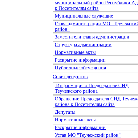
муниципальный район Республики Ад
к Посетителям сайта
Муниципальные служащие
Глава администрации МО "Теучежски
район"
Заместители главы администрации
Структура администрации
Нормативные акты
Раскрытие информации
Публичные обсуждения
Совет депутатов
Информация о Председателе СНД
Теучежского района
Обращение Председателя СНД Теучеж
района к Посетителям сайта
Депутаты
Нормативные акты
Раскрытие информации
Устав МО "Теучежский район"