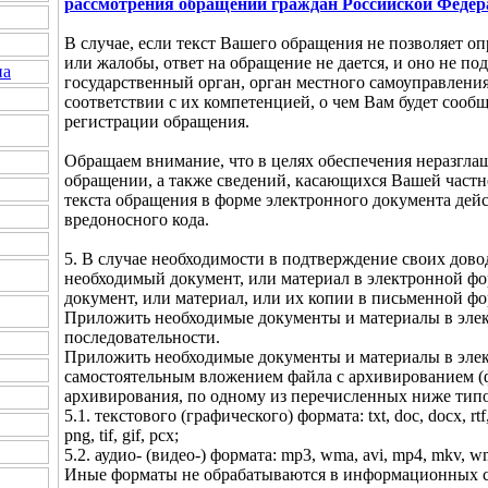
рассмотрения обращений граждан Российской Федер
В случае, если текст Вашего обращения не позволяет оп
или жалобы, ответ на обращение не дается, и оно не п
на
государственный орган, орган местного самоуправлени
соответствии с их компетенцией, о чем Вам будет сообщ
регистрации обращения.
Обращаем внимание, что в целях обеспечения неразгла
обращении, а также сведений, касающихся Вашей частн
текста обращения в форме электронного документа дей
вредоносного кода.
5. В случае необходимости в подтверждение своих дов
необходимый документ, или материал в электронной фо
документ, или материал, или их копии в письменной фо
Приложить необходимые документы и материалы в эле
последовательности.
Приложить необходимые документы и материалы в эле
самостоятельным вложением файла с архивированием (ф
архивирования, по одному из перечисленных ниже тип
5.1. текстового (графического) формата: txt, doc, docx, rtf, 
png, tif, gif, pcx;
5.2. аудио- (видео-) формата: mp3, wma, avi, mp4, mkv, wm
Иные форматы не обрабатываются в информационных с