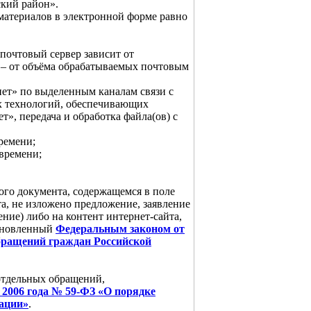
кий район».
атериалов в электронной форме равно
почтовый сервер зависит от
 – от объёма обрабатываемых почтовым
ет» по выделенным каналам связи с
х технологий, обеспечивающих
», передача и обработка файла(ов) с
времени;
 времени;
ого документа, содержащемся в поле
а, не изложено предложение, заявление
ние) либо на контент интернет-сайта,
тановленный
Федеральным законом от
обращений граждан Российской
отдельных обращений,
я 2006 года № 59-ФЗ «О порядке
ации»
.