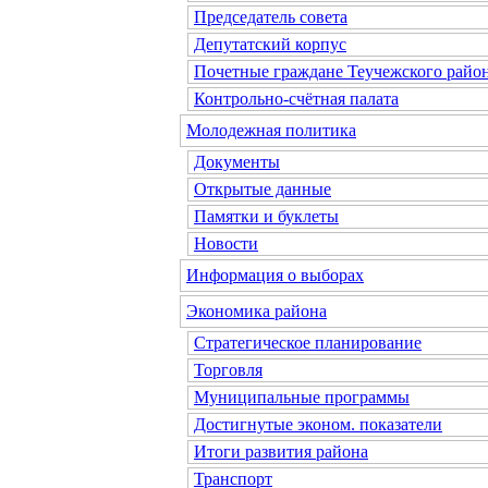
Председатель совета
Депутатский корпус
Почетные граждане Теучежского райо
Контрольно-счётная палата
Молодежная политика
Документы
Открытые данные
Памятки и буклеты
Новости
Информация о выборах
Экономика района
Стратегическое планирование
Торговля
Муниципальные программы
Достигнутые эконом. показатели
Итоги развития района
Транспорт