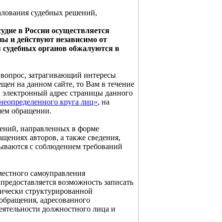
алования судебных решений,
удие в России осуществляется
ны и действуют независимо от
я судебных органов обжалуются в
 вопрос, затрагивающий интересы
щен на данном сайте, то Вам в течение
н электронный адрес страницы данного
неопределенного круга лиц»
, на
шем обращении.
ений, направленных в форме
ащениях авторов, а также сведения,
тываются с соблюдением требований
местного самоуправления
предоставляется возможность записать
гически структурированной
 обращения, адресованного
деятельности должностного лица и