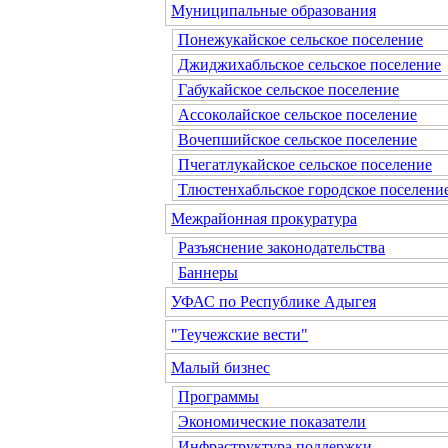
Муниципальные образования
Понежукайское сельское поселение
Джиджихабльское сельское поселение
Габукайское сельское поселение
Ассоколайское сельское поселение
Вочепшийское сельское поселение
Пчегатлукайское сельское поселение
Тлюстенхабльское городское поселени
Межрайонная прокуратура
Разъяснение законодательства
Баннеры
УФАС по Республике Адыгея
"Теучежские вести"
Малый бизнес
Программы
Экономические показатели
Инфраструктура поддержки