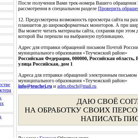
После получения Вами трек-номера Вашего обращения 
рассмотрения в специальном разделе
Проверить обраще
12. Предусмотрена возможность просмотра сайта на раз
планшетов до широкоформатных мониторов. А при шири
Вы можете читать материалы сайта, сохраняя при этом д
которой Вы перешли на выбранную публикацию.
Адрес для отправки обращений письмом Почтой России
муниципального образования «Теучежский район»
Российская Федерация, 000000, Российская область, 
улица Российская, дом 1
Адреса для отправки обращений электронным письмом 
муниципального образования «Теучежский район»
естве
info@teuchej.ru
и
adm.obsch@mail.ru
ктера
к
ДАЮ СВОЁ СОГ
ых
НА ОБРАБОТКУ СВОИХ ПЕРС
х
НАПИСАТЬ ПИ