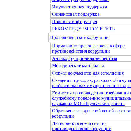
Имущественная поддержка
Финансовая поддержка
Полезная информация
РЕКОМЕНДУЕМ ПОСЕТИТЬ
Противодействие коррупции
Нормативно правовые акты в сфере
противодействия коррупции
Антикоррупционная экспертиза
Методические материалы
Формы документов для заполнения
Сведения о доходах, расходах об имущ
и обязательствах имущественного хара
Комиссия по соблюдению требований 
служебному поведению муниципальн
служащих МО «Теучежский район»
Обратная связь для сообщений о факта
коррупции
Деятельность комиссии по
противодействию коррупции