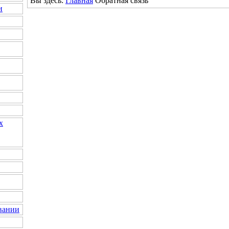
Вы здесь:
Главная
Обратная связь
и
х
вании