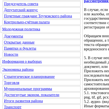
рассмотрения
Председатель совета
В случае, если
Депутатский корпус
или жалобы, о
Почетные граждане Теучежского района
государственн
Контрольно-счётная палата
соответствии с
регистрации о
Молодежная политика
Обращаем вним
Документы
обращении, а 
Открытые данные
текста обраще
Памятки и буклеты
вредоносного 
Новости
5. В случае н
Информация о выборах
необходимый д
документ, или
Экономика района
Приложить нео
последователь
Стратегическое планирование
Приложить нео
Торговля
самостоятельн
архивирования
Муниципальные программы
5.1. текстового 
Достигнутые эконом. показатели
png, tif, gif, pcx
Итоги развития района
5.2. аудио- (ви
Иные форматы 
Транспорт