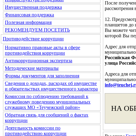
После получен
Имущественная поддержка
рассмотрения 
Финансовая поддержка
12. Предусмот
Полезная информация
планшетов до 
РЕКОМЕНДУЕМ ПОСЕТИТЬ
Вы можете чита
которой Вы п
Противодействие коррупции
Адрес для отп
Нормативно правовые акты в сфере
муниципальног
противодействия коррупции
Российская Фе
Антикоррупционная экспертиза
улица Российс
Методические материалы
Адреса для от
Формы документов для заполнения
муниципальног
Сведения о доходах, расходах об имуществе
info@teuchej.r
и обязательствах имущественного характера
Комиссия по соблюдению требований к
служебному поведению муниципальных
НА ОБ
служащих МО «Теучежский район»
Обратная связь для сообщений о фактах
коррупции
Деятельность комиссии по
противодействию коррупции