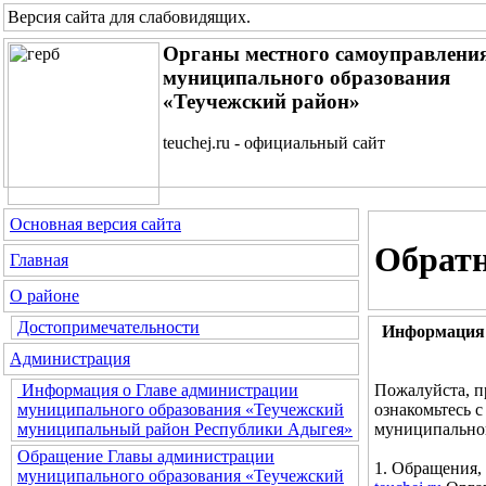
Версия сайта для слабовидящих
.
Органы местного самоуправлени
муниципального образования
«Теучежский район»
teuchej.ru - официальный сайт
Основная версия сайта
Обратн
Главная
О районе
Достопримечательности
Информация 
Администрация
Пожалуйста, п
Информация о Главе администрации
ознакомьтесь 
муниципального образования «Теучежский
муниципальног
муниципальный район Республики Адыгея»
Обращение Главы администрации
1. Обращения,
муниципального образования «Теучежский