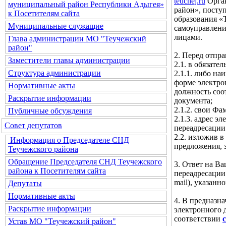
teuchej.ru
Орган
муниципальный район Республики Адыгея»
район», посту
к Посетителям сайта
образования «
Муниципальные служащие
самоуправлени
лицами.
Глава администрации МО "Теучежский
район"
2. Перед отпр
Заместители главы администрации
2.1. в обязате
Структура администрации
2.1.1. либо н
форме электро
Нормативные акты
должность соо
Раскрытие информации
документа;
2.1.2. свои Фа
Публичные обсуждения
2.1.3. адрес 
Совет депутатов
переадресации
2.2. изложив в
Информация о Председателе СНД
предложения, 
Теучежского района
Обращение Председателя СНД Теучежского
3. Ответ на В
района к Посетителям сайта
переадресации
mail), указан
Депутаты
Нормативные акты
4. В предназн
Раскрытие информации
электронного 
соответствии
Устав МО "Теучежский район"