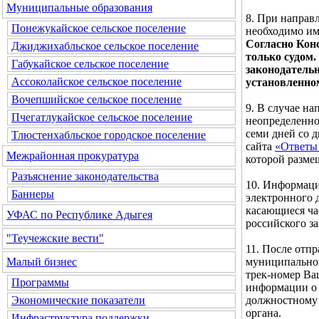
Муниципальные образования
8. При направ
Понежукайское сельское поселение
необходимо им
Согласно Кон
Джиджихабльское сельское поселение
только судом.
Габукайское сельское поселение
законодатель
Ассоколайское сельское поселение
установленно
Вочепшийское сельское поселение
9. В случае н
Пчегатлукайское сельское поселение
неопределенног
семи дней со 
Тлюстенхабльское городское поселение
сайта
«Ответы 
Межрайонная прокуратура
которой разме
Разъяснение законодательства
10. Информаци
Баннеры
электронного д
касающиеся ча
УФАС по Республике Адыгея
российского за
"Теучежские вести"
11. После отп
муниципальног
Малый бизнес
трек-номер Ва
Программы
информации о 
должностному 
Экономические показатели
органа.
Инфраструктура поддержки