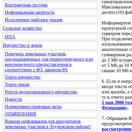
самоуправлени
Контрактная система
Максимальное 
десяти (10) фа
Неформальная занятость
Исполнение майских указов
Информируем В
пропускной сп
Сельское хозяйство
сервером пере
НПА
При подключен
использование
Имущество и земля
аналогичные ск
Перечень земельных участков,
суммарным ра
предназначенных для первоочередного или
до 5 Мб осущес
внеочередного предоставления в
от 5 Мб до 10
соответствии с ФЗ, законом РА
свыше 10 Мб м
Торги имущество
6. Если в нап
Торги земля
ввода текста 
или жалоба, а 
Реестр муниципального имущества
то в ответе ра
Новости
2 мая 2006 г
Нормативно правовые акты
Федерации»
.
ОБЪЯВЛЕНИЯ
7. Обращаем В
Важная информация для арендаторов
предусмотре
земельных участков в Теучежском районе!
рассмотрения