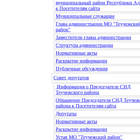
муниципальный район Республики Ад
к Посетителям сайта
Муниципальные служащие
Глава администрации МО "Теучежски
район"
Заместители главы администрации
Структура администрации
Нормативные акты
Раскрытие информации
Публичные обсуждения
Совет депутатов
Информация о Председателе СНД
Теучежского района
Обращение Председателя СНД Теучеж
района к Посетителям сайта
Депутаты
Нормативные акты
Раскрытие информации
Устав МО "Теучежский район"