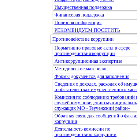
Имущественная поддержка
Финансовая поддержка
Полезная информация
РЕКОМЕНДУЕМ ПОСЕТИТЬ
Противодействие коррупции
Нормативно правовые акты в сфере
противодействия коррупции
Антикоррупционная экспертиза
Методические материалы
Формы документов для заполнения
Сведения о доходах, расходах об имущ
и обязательствах имущественного хара
Комиссия по соблюдению требований 
служебному поведению муниципальн
служащих МО «Теучежский район»
Обратная связь для сообщений о факта
коррупции
Деятельность комиссии по
противодействию коррупции