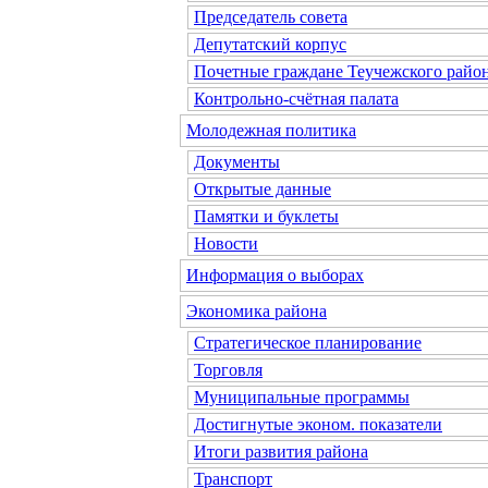
Председатель совета
Депутатский корпус
Почетные граждане Теучежского райо
Контрольно-счётная палата
Молодежная политика
Документы
Открытые данные
Памятки и буклеты
Новости
Информация о выборах
Экономика района
Стратегическое планирование
Торговля
Муниципальные программы
Достигнутые эконом. показатели
Итоги развития района
Транспорт