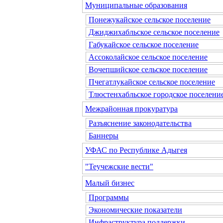
Муниципальные образования
Понежукайское сельское поселение
Джиджихабльское сельское поселение
Габукайское сельское поселение
Ассоколайское сельское поселение
Вочепшийское сельское поселение
Пчегатлукайское сельское поселение
Тлюстенхабльское городское поселени
Межрайонная прокуратура
Разъяснение законодательства
Баннеры
УФАС по Республике Адыгея
"Теучежские вести"
Малый бизнес
Программы
Экономические показатели
Инфраструктура поддержки