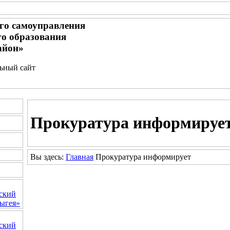
го самоуправления
о образования
айон»
льный сайт
Прокуратура
информируе
Вы здесь:
Главная
Прокуратура
информирует
ский
ыгея»
ский