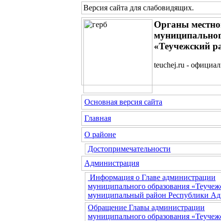
Версия сайта для слабовидящих
.
Органы местно
муниципальног
«Теучежский р
teuchej.ru - официа
Основная версия сайта
Главная
О районе
Достопримечательности
Администрация
Информация о Главе администрации
муниципального образования «Теучеж
муниципальный район Республики Ад
Обращение Главы администрации
муниципального образования «Теучеж