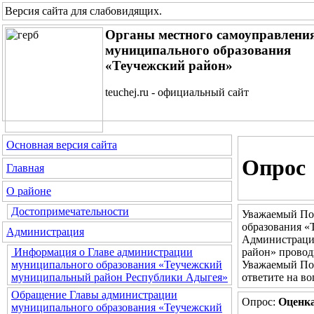
Версия сайта для слабовидящих
.
Органы местного самоуправлени
муниципального образования
«Теучежский район»
teuchej.ru - официальный сайт
Основная версия сайта
Опрос
Главная
О районе
Достопримечательности
Уважаемый Пос
образования «
Администрация
Администрация
район» провод
Информация о Главе администрации
Уважаемый Пос
муниципального образования «Теучежский
ответите на во
муниципальный район Республики Адыгея»
Обращение Главы администрации
Опрос:
Оценка
муниципального образования «Теучежский