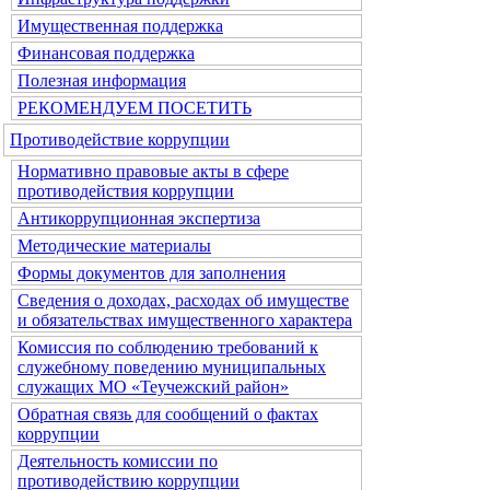
Имущественная поддержка
Финансовая поддержка
Полезная информация
РЕКОМЕНДУЕМ ПОСЕТИТЬ
Противодействие коррупции
Нормативно правовые акты в сфере
противодействия коррупции
Антикоррупционная экспертиза
Методические материалы
Формы документов для заполнения
Сведения о доходах, расходах об имуществе
и обязательствах имущественного характера
Комиссия по соблюдению требований к
служебному поведению муниципальных
служащих МО «Теучежский район»
Обратная связь для сообщений о фактах
коррупции
Деятельность комиссии по
противодействию коррупции