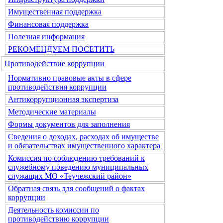
Имущественная поддержка
Финансовая поддержка
Полезная информация
РЕКОМЕНДУЕМ ПОСЕТИТЬ
Противодействие коррупции
Нормативно правовые акты в сфере
противодействия коррупции
Антикоррупционная экспертиза
Методические материалы
Формы документов для заполнения
Сведения о доходах, расходах об имуществе
и обязательствах имущественного характера
Комиссия по соблюдению требований к
служебному поведению муниципальных
служащих МО «Теучежский район»
Обратная связь для сообщений о фактах
коррупции
Деятельность комиссии по
противодействию коррупции