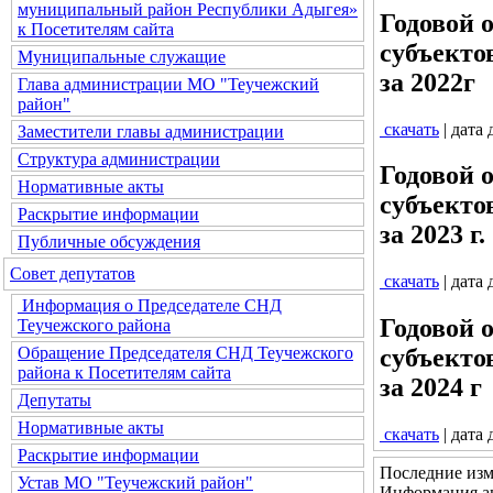
муниципальный район Республики Адыгея»
Годовой 
к Посетителям сайта
субъекто
Муниципальные служащие
за 2022г
Глава администрации МО "Теучежский
район"
скачать
| дата
Заместители главы администрации
Структура администрации
Годовой 
Нормативные акты
субъекто
Раскрытие информации
за 2023 г.
Публичные обсуждения
Совет депутатов
скачать
| дата
Информация о Председателе СНД
Годовой 
Теучежского района
Обращение Председателя СНД Теучежского
субъекто
района к Посетителям сайта
за 2024 г
Депутаты
Нормативные акты
скачать
| дата
Раскрытие информации
Последние изм
Устав МО "Теучежский район"
Информация ак