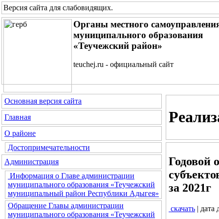
Версия сайта для слабовидящих
.
Органы местного самоуправлени
муниципального образования
«Теучежский район»
teuchej.ru - официальный сайт
Основная версия сайта
Реали
Главная
О районе
Достопримечательности
Годовой 
Администрация
субъекто
Информация о Главе администрации
муниципального образования «Теучежский
за 2021г
муниципальный район Республики Адыгея»
Обращение Главы администрации
скачать
| дата
муниципального образования «Теучежский