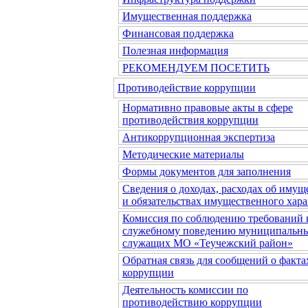
Имущественная поддержка
Финансовая поддержка
Полезная информация
РЕКОМЕНДУЕМ ПОСЕТИТЬ
Противодействие коррупции
Нормативно правовые акты в сфере
противодействия коррупции
Антикоррупционная экспертиза
Методические материалы
Формы документов для заполнения
Сведения о доходах, расходах об имущ
и обязательствах имущественного хара
Комиссия по соблюдению требований 
служебному поведению муниципальн
служащих МО «Теучежский район»
Обратная связь для сообщений о факта
коррупции
Деятельность комиссии по
противодействию коррупции