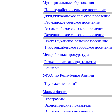
Муниципальные образования
Понежукайское сельское поселение
Джиджихабльское сельское поселение
Габукайское сельское поселение
Ассоколайское сельское поселение
Вочепшийское сельское поселение
Пчегатлукайское сельское поселение
Тлюстенхабльское городское поселени
Межрайонная прокуратура
Разъяснение законодательства
Баннеры
УФАС по Республике Адыгея
"Теучежские вести"
Малый бизнес
Программы
Экономические показатели
Инфраструктура поддержки