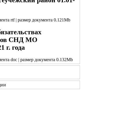
мента rtf | размер документа 0.121Mb
бязательствах
атов СНД МО
 г. года
мента doc | размер документа 0.132Mb
ции