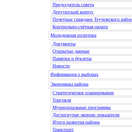
Председатель совета
Депутатский корпус
Почетные граждане Теучежского райо
Контрольно-счётная палата
Молодежная политика
Документы
Открытые данные
Памятки и буклеты
Новости
Информация о выборах
Экономика района
Стратегическое планирование
Торговля
Муниципальные программы
Достигнутые эконом. показатели
Итоги развития района
Транспорт