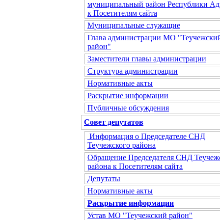
муниципальный район Республики Ад
к Посетителям сайта
Муниципальные служащие
Глава администрации МО "Теучежски
район"
Заместители главы администрации
Структура администрации
Нормативные акты
Раскрытие информации
Публичные обсуждения
Совет депутатов
Информация о Председателе СНД
Теучежского района
Обращение Председателя СНД Теучеж
района к Посетителям сайта
Депутаты
Нормативные акты
Раскрытие информации
Устав МО "Теучежский район"