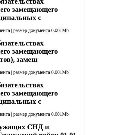
бязательствах
щего замещающего
ципальных с
мента | размер документа 0.001Mb
бязательствах
щего замещающего
тов), замещ
мента | размер документа 0.001Mb
бязательствах
щего замещающего
ципальных с
мента | размер документа 0.001Mb
служащих СНД и
еучежский район 01.01-