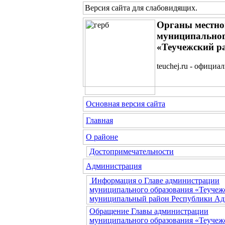
Версия сайта для слабовидящих
.
Органы местно
муниципальног
«Теучежский р
teuchej.ru - официа
Основная версия сайта
Главная
О районе
Достопримечательности
Администрация
Информация о Главе администрации
муниципального образования «Теучеж
муниципальный район Республики Ад
Обращение Главы администрации
муниципального образования «Теучеж