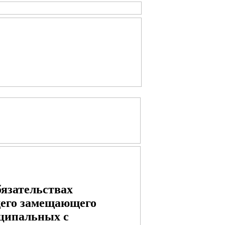
бязательствах
щего замещающего
ципальных с