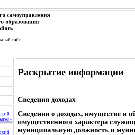
го самоуправления
о образования
айон»
льный сайт
Раскрытие информации
Сведения доходах
Сведения о доходах, имуществе и о
ский
ыгея»
имущественного характера служа
муниципальную должность и муни
ский