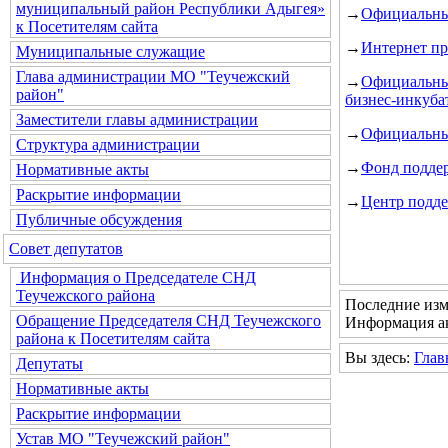
муниципальный район Республики Адыгея»
→
Официальны
к Посетителям сайта
→
Интернет пр
Муниципальные служащие
Глава администрации МО "Теучежский
→
Официальн
район"
бизнес-инкуба
Заместители главы администрации
→
Официальный
Структура администрации
→
Фонд подде
Нормативные акты
Раскрытие информации
→
Центр подд
Публичные обсуждения
Совет депутатов
Информация о Председателе СНД
Теучежского района
Последние изм
Обращение Председателя СНД Теучежского
Информация ак
района к Посетителям сайта
Вы здесь:
Глав
Депутаты
Нормативные акты
Раскрытие информации
Устав МО "Теучежский район"