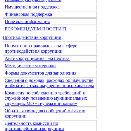
Имущественная поддержка
Финансовая поддержка
Полезная информация
РЕКОМЕНДУЕМ ПОСЕТИТЬ
Противодействие коррупции
Нормативно правовые акты в сфере
противодействия коррупции
Антикоррупционная экспертиза
Методические материалы
Формы документов для заполнения
Сведения о доходах, расходах об имуществе
и обязательствах имущественного характера
Комиссия по соблюдению требований к
служебному поведению муниципальных
служащих МО «Теучежский район»
Обратная связь для сообщений о фактах
коррупции
Деятельность комиссии по
противодействию коррупции