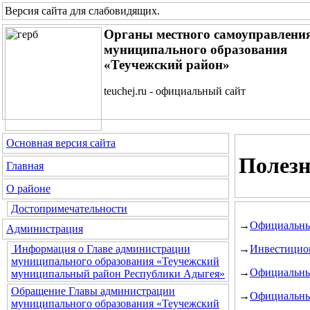
Версия сайта для слабовидящих
.
Органы местного самоуправлени
муниципального образования
«Теучежский район»
teuchej.ru - официальный сайт
Основная версия сайта
Полез
Главная
О районе
Достопримечательности
→
Официальный
Администрация
→
Инвестицио
Информация о Главе администрации
муниципального образования «Теучежский
→
Официальны
муниципальный район Республики Адыгея»
Обращение Главы администрации
→
Официальны
муниципального образования «Теучежский