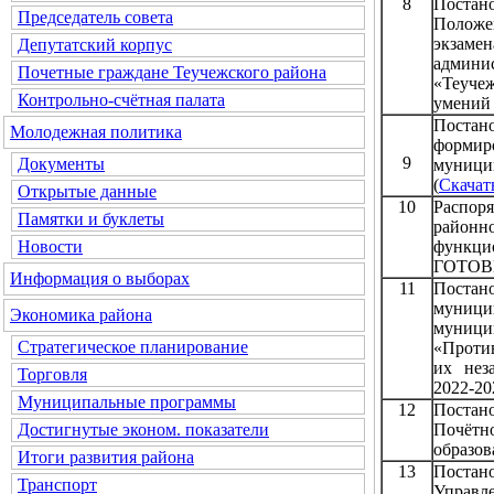
8
Постан
Председатель совета
Положе
экза
Депутатский корпус
админ
Почетные граждане Теучежского района
«Теуче
Контрольно-счётная палата
умений 
Постан
Молодежная политика
формир
9
Документы
муници
(
Скачат
Открытые данные
10
Распор
Памятки и буклеты
район
функ
Новости
ГОТОВ
Информация о выборах
11
Постан
муниц
Экономика района
муници
Стратегическое планирование
«Проти
их нез
Торговля
2022-20
Муниципальные программы
12
Постан
Почётн
Достигнутые эконом. показатели
образов
Итоги развития района
13
Постан
Транспорт
Управл