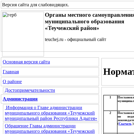
Версия сайта для слабовидящих
.
Органы местного самоуправлени
муниципального образования
«Теучежский район»
teuchej.ru - официальный сайт
Основная версия сайта
Норма
Главная
О районе
Достопримечательности
1
Постановл
Администрация
муниципал
Информация о Главе администрации
муниципального образования «Теучежский
2
Постановл
по ведо
муниципальный район Республики Адыгея»
законода
(
Скачать
)
Обращение Главы администрации
муниципального образования «Теучежский