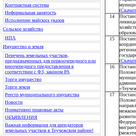
муници
Контрактная система
(
Скачат
Неформальная занятость
14
Постан
Исполнение майских указов
ликвид
хозяй
Сельское хозяйство
образов
НПА
15
Постан
коорди
Имущество и земля
регио
госуда
Перечень земельных участков,
(
Скачат
предназначенных для первоочередного или
внеочередного предоставления в
16
Постан
соответствии с ФЗ, законом РА
Положе
муниц
Торги имущество
админ
Торги земля
«Теучеж
17
Постан
Реестр муниципального имущества
Положе
Новости
направ
Нормативно правовые акты
межкон
развит
ОБЪЯВЛЕНИЯ
Федера
Важная информация для арендаторов
мигра
земельных участков в Теучежском районе!
(межэт