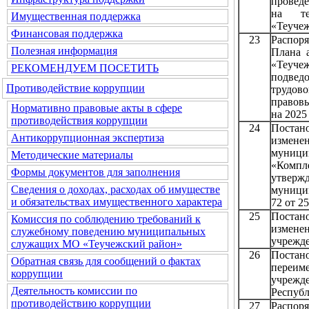
проведе
на те
Имущественная поддержка
«Теучеж
Финансовая поддержка
23
Распор
Полезная информация
Плана 
«Теуч
РЕКОМЕНДУЕМ ПОСЕТИТЬ
подвед
Противодействие коррупции
трудов
правов
Нормативно правовые акты в сфере
на 2025
противодействия коррупции
24
Постан
Антикоррупционная экспертиза
измен
муници
Методические материалы
«Компл
Формы документов для заполнения
утвер
Сведения о доходах, расходах об имуществе
муници
и обязательствах имущественного характера
72 от 25
25
Постан
Комиссия по соблюдению требований к
измене
служебному поведению муниципальных
учрежд
служащих МО «Теучежский район»
26
Поста
Обратная связь для сообщений о фактах
переи
коррупции
учреж
Деятельность комиссии по
Респуб
противодействию коррупции
27
Распор