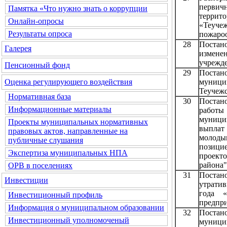
перви
Памятка «Что нужно знать о коррупции
терри
Онлайн-опросы
«Теуч
Результаты опроса
пожароо
28
Постан
Галерея
измене
учрежд
Пенсионный фонд
29
Постан
муници
Оценка регулирующего воздействия
Теучежс
Нормативная база
30
Постан
Информационные материалы
работы
муниц
Проекты муниципальных нормативных
выплат
правовых актов, направленные на
молоды
публичные слушания
позиц
Экспертиза муниципальных НПА
проект
района
ОРВ в поселениях
31
Постан
Инвестиции
утрати
года «
Инвестиционный профиль
предпри
Информация о муниципальном образовании
32
Постан
Инвестиционный уполномоченый
муници