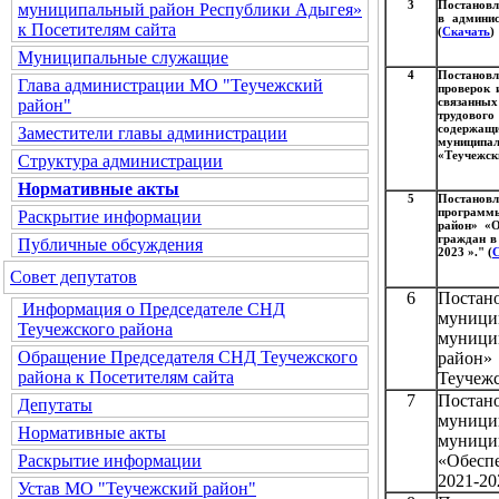
3
Постановл
муниципальный район Республики Адыгея»
в админис
к Посетителям сайта
(
Скачать
)
Муниципальные служащие
4
Постановл
Глава администрации МО "Теучежский
проверок 
связанны
район"
трудовог
содержа
Заместители главы администрации
муниципа
«Теучежск
Структура администрации
Нормативные акты
5
Постановл
программы
Раскрытие информации
район» «О
граждан в 
Публичные обсуждения
2023 »." (
Совет депутатов
6
Постан
Информация о Председателе СНД
муниц
Теучежского района
муниц
Обращение Председателя СНД Теучежского
район
района к Посетителям сайта
Теучежс
7
Постан
Депутаты
муниц
Нормативные акты
муници
«Обесп
Раскрытие информации
2021-20
Устав МО "Теучежский район"