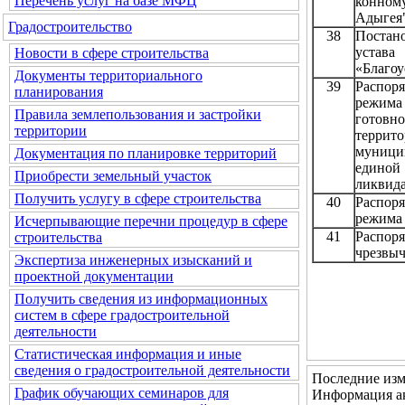
Перечень услуг на базе МФЦ
конном
Адыгея
Градостроительство
38
Постан
устава
Новости в сфере строительства
«Благоу
Документы территориального
39
Распор
планирования
режим
Правила землепользования и застройки
готовн
территории
террит
муници
Документация по планировке территорий
единой
Приобрести земельный участок
ликвида
Получить услугу в сфере строительства
40
Распор
режима 
Исчерпывающие перечни процедур в сфере
41
Распоря
строительства
чрезвы
Экспертиза инженерных изысканий и
проектной документации
Получить сведения из информационных
систем в сфере градостроительной
деятельности
Статистическая информация и иные
сведения о градостроительной деятельности
Последние изм
График обучающих семинаров для
Информация ак