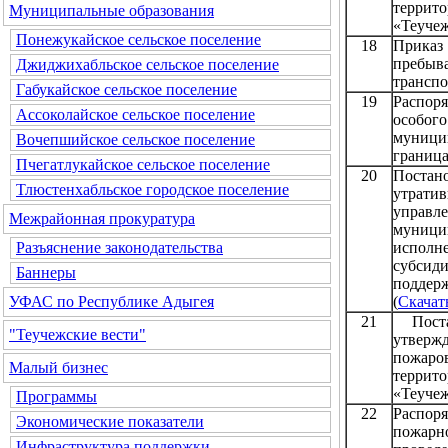
терри
Муниципальные образования
«Теучеж
Понежукайское сельское поселение
18
Приказ 
пребы
Джиджихабльское сельское поселение
транспо
Габукайское сельское поселение
19
Распор
Ассоколайское сельское поселение
особог
муници
Вочепшийское сельское поселение
граница
Пчегатлукайское сельское поселение
20
Постан
Тлюстенхабльское городское поселение
утрати
управл
Межрайонная прокуратура
муници
испол
Разъяснение законодательства
субсид
Баннеры
подде
(
Скачат
УФАС по Республике Адыгея
21
Поста
"Теучежские вести"
утверж
пожар
Малый бизнес
терри
«Теучеж
Программы
22
Распор
Экономические показатели
пожарн
Инфраструктура поддержки