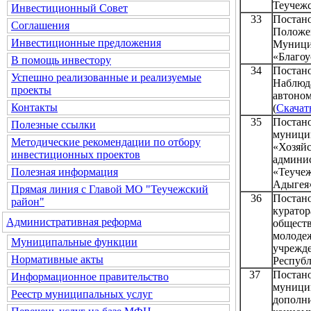
Теучежс
Инвестиционный Совет
33
Постано
Соглашения
Положен
Инвестиционные предложения
Муниц
«Благоу
В помощь инвестору
34
Постан
Успешно реализованные и реализуемые
Наблю
проекты
автон
Контакты
(
Скачат
35
Постан
Полезные ссылки
муниц
Методические рекомендации по отбору
«Хозя
инвестиционных проектов
админ
«Теуче
Полезная информация
Адыгея
Прямая линия с Главой МО "Теучежский
36
Постан
район"
курато
Административная реформа
общест
молоде
Муниципальные функции
учрежд
Нормативные акты
Республ
37
Постан
Информационное правительство
муниц
Реестр муниципальных услуг
дополн