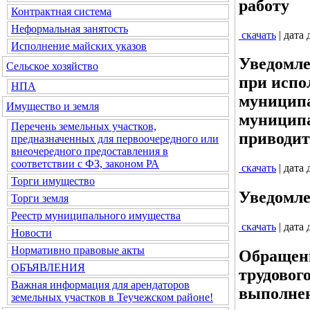
работу
Контрактная система
Неформальная занятость
скачать
| дата
Исполнение майских указов
Уведомле
Сельское хозяйство
при испо
НПА
муницип
Имущество и земля
муниципа
Перечень земельных участков,
приводит
предназначенных для первоочередного или
внеочередного предоставления в
соответствии с ФЗ, законом РА
скачать
| дата
Торги имущество
Уведомле
Торги земля
Реестр муниципального имущества
скачать
| дата
Новости
Нормативно правовые акты
Обращени
ОБЪЯВЛЕНИЯ
трудовог
Важная информация для арендаторов
выполнен
земельных участков в Теучежском районе!