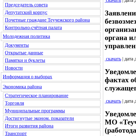
скачать
| дата
Председатель совета
Заявлени
Депутатский корпус
Почетные граждане Теучежского района
безвозме
Контрольно-счётная палата
организа
Молодежная политика
органа и
управле
Документы
Открытые данные
скачать
| дата
Памятки и буклеты
Новости
Уведомле
Информация о выборах
фактах о
служаще
Экономика района
Стратегическое планирование
скачать
| дата
Торговля
Муниципальные программы
Уведомл
Достигнутые эконом. показатели
МО «Теуч
Итоги развития района
(работод
Транспорт