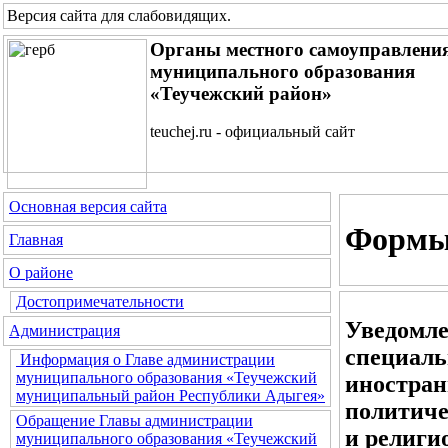
Версия сайта для слабовидящих
.
Органы местного самоуправлени
муниципального образования
«Теучежский район»
teuchej.ru - официальный сайт
Основная версия сайта
Формы 
Главная
О районе
Достопримечательности
Уведомле
Администрация
специаль
Информация о Главе администрации
муниципального образования «Теучежский
иностран
муниципальный район Республики Адыгея»
политиче
Обращение Главы администрации
и религи
муниципального образования «Теучежский