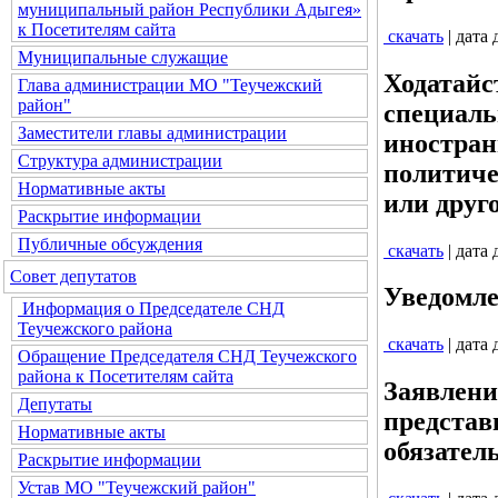
муниципальный район Республики Адыгея»
к Посетителям сайта
скачать
| дата
Муниципальные служащие
Ходатайс
Глава администрации МО "Теучежский
район"
специаль
Заместители главы администрации
иностран
Структура администрации
политиче
Нормативные акты
или друг
Раскрытие информации
Публичные обсуждения
скачать
| дата
Совет депутатов
Уведомле
Информация о Председателе СНД
Теучежского района
скачать
| дата
Обращение Председателя СНД Теучежского
района к Посетителям сайта
Заявлени
Депутаты
представи
Нормативные акты
обязател
Раскрытие информации
Устав МО "Теучежский район"