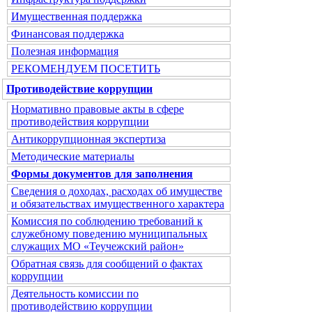
Имущественная поддержка
Финансовая поддержка
Полезная информация
РЕКОМЕНДУЕМ ПОСЕТИТЬ
Противодействие коррупции
Нормативно правовые акты в сфере
противодействия коррупции
Антикоррупционная экспертиза
Методические материалы
Формы документов для заполнения
Сведения о доходах, расходах об имуществе
и обязательствах имущественного характера
Комиссия по соблюдению требований к
служебному поведению муниципальных
служащих МО «Теучежский район»
Обратная связь для сообщений о фактах
коррупции
Деятельность комиссии по
противодействию коррупции