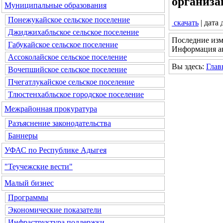
организа
Муниципальные образования
Понежукайское сельское поселение
скачать
| дата
Джиджихабльское сельское поселение
Последние изм
Габукайское сельское поселение
Информация ак
Ассоколайское сельское поселение
Вы здесь:
Глав
Вочепшийское сельское поселение
Пчегатлукайское сельское поселение
Тлюстенхабльское городское поселение
Межрайонная прокуратура
Разъяснение законодательства
Баннеры
УФАС по Республике Адыгея
"Теучежские вести"
Малый бизнес
Программы
Экономические показатели
Инфраструктура поддержки