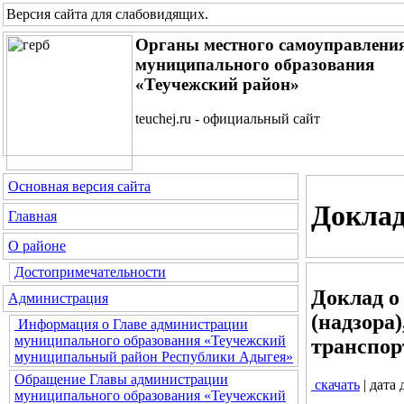
Версия сайта для слабовидящих
.
Органы местного самоуправлени
муниципального образования
«Теучежский район»
teuchej.ru - официальный сайт
Основная версия сайта
Доклад
Главная
О районе
Достопримечательности
Доклад о
Администрация
(надзора
Информация о Главе администрации
муниципального образования «Теучежский
транспор
муниципальный район Республики Адыгея»
Обращение Главы администрации
скачать
| дата
муниципального образования «Теучежский