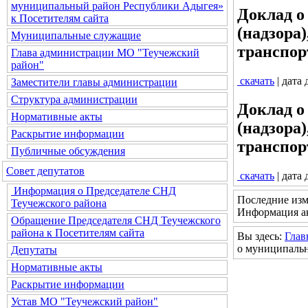
муниципальный район Республики Адыгея»
Доклад о
к Посетителям сайта
(надзора
Муниципальные служащие
транспорт
Глава администрации МО "Теучежский
район"
скачать
| дата
Заместители главы администрации
Структура администрации
Доклад о
Нормативные акты
(надзора
Раскрытие информации
транспорт
Публичные обсуждения
Совет депутатов
скачать
| дата
Информация о Председателе СНД
Последние изм
Теучежского района
Информация ак
Обращение Председателя СНД Теучежского
района к Посетителям сайта
Вы здесь:
Глав
о муниципальн
Депутаты
Нормативные акты
Раскрытие информации
Устав МО "Теучежский район"