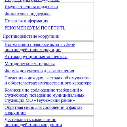
Имущественная поддержка
Финансовая поддержка
Полезная информация
РЕКОМЕНДУЕМ ПОСЕТИТЬ
Противодействие коррупции
Нормативно правовые акты в сфере
противодействия коррупции
Антикоррупционная экспертиза
Методические материалы
Формы документов для заполнения
Сведения о доходах, расходах об имуществе
и обязательствах имущественного характера
Комиссия по соблюдению требований к
служебному поведению муниципальных
служащих МО «Теучежский район»
Обратная связь для сообщений о фактах
коррупции
Деятельность комиссии по
противодействию коррупции