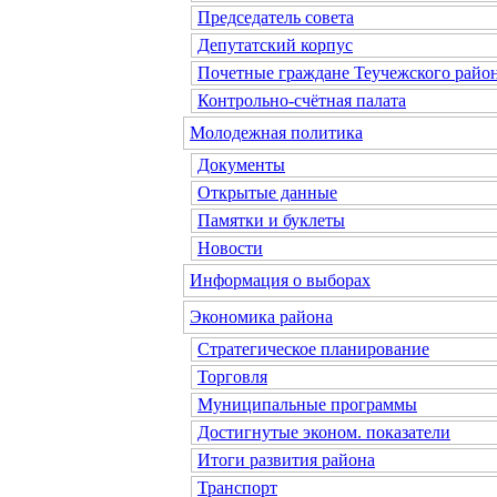
Председатель совета
Депутатский корпус
Почетные граждане Теучежского райо
Контрольно-счётная палата
Молодежная политика
Документы
Открытые данные
Памятки и буклеты
Новости
Информация о выборах
Экономика района
Стратегическое планирование
Торговля
Муниципальные программы
Достигнутые эконом. показатели
Итоги развития района
Транспорт