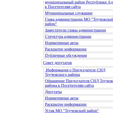
муниципальный район Республики Ад
к Посетителям сайта
Муниципальные служащие
Глава администрации МО "Теучежски
район"
Заместители главы администрации
Структура администрации
Нормативные акты
Раскрытие информации
Публичные обсуждения
Совет депутатов
Информация о Председателе СНД
Теучежского района
Обращение Председателя СНД Теучеж
района к Посетителям сайта
Депутаты
Нормативные акты
Раскрытие информации
Устав МО "Теучежский район"