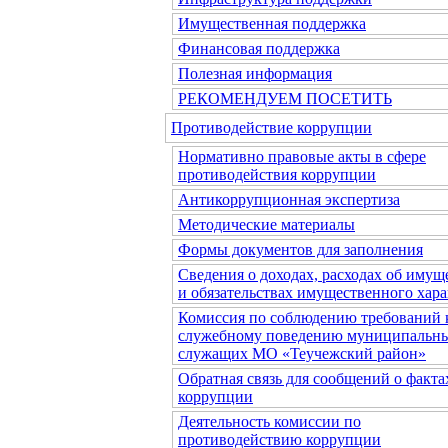
Имущественная поддержка
Финансовая поддержка
Полезная информация
РЕКОМЕНДУЕМ ПОСЕТИТЬ
Противодействие коррупции
Нормативно правовые акты в сфере
противодействия коррупции
Антикоррупционная экспертиза
Методические материалы
Формы документов для заполнения
Сведения о доходах, расходах об имущ
и обязательствах имущественного хара
Комиссия по соблюдению требований 
служебному поведению муниципальн
служащих МО «Теучежский район»
Обратная связь для сообщений о факта
коррупции
Деятельность комиссии по
противодействию коррупции