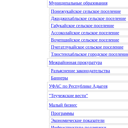
Муниципальные образования
Понежукайское сельское поселение
Джиджихабльское сельское поселение
Габукайское сельское поселение
Ассоколайское сельское поселение
Вочепшийское сельское поселение
Пчегатлукайское сельское поселение
Тлюстенхабльское городское поселени
Межрайонная прокуратура
Разъяснение законодательства
Баннеры
УФАС по Республике Адыгея
"Теучежские вести"
Малый бизнес
Программы
Экономические показатели
Инфраструктура поддержки