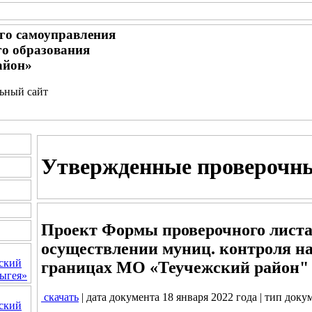
го самоуправления
о образования
айон»
льный сайт
Утвержденные проверочн
Проект Формы проверочного лист
осуществлении муниц. контроля на
ский
границах МО «Теучежский район"
ыгея»
скачать
| дата документа 18 января 2022 года | тип доку
ский