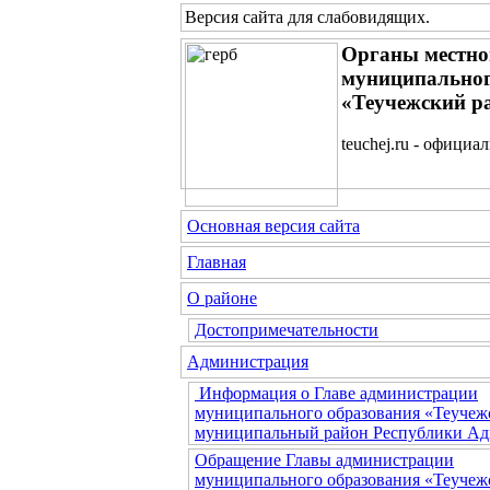
Версия сайта для слабовидящих
.
Органы местно
муниципальног
«Теучежский р
teuchej.ru - официа
Основная версия сайта
Главная
О районе
Достопримечательности
Администрация
Информация о Главе администрации
муниципального образования «Теучеж
муниципальный район Республики Ад
Обращение Главы администрации
муниципального образования «Теучеж