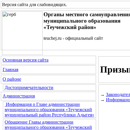
Версия сайта для слабовидящих
.
Органы местного самоуправлени
муниципального образования
«Теучежский район»
teuchej.ru - официальный сайт
Основная версия сайта
Призы
Главная
О районе
Достопримечательности
→
Законодате
Администрация
→
Информация
Информация о Главе администрации
муниципального образования «Теучежский
муниципальный район Республики Адыгея»
Обращение Главы администрации
муниципального образования «Теучежский