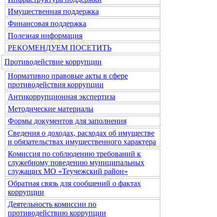
Имущественная поддержка
Финансовая поддержка
Полезная информация
РЕКОМЕНДУЕМ ПОСЕТИТЬ
Противодействие коррупции
Нормативно правовые акты в сфере
противодействия коррупции
Антикоррупционная экспертиза
Методические материалы
Формы документов для заполнения
Сведения о доходах, расходах об имуществе
и обязательствах имущественного характера
Комиссия по соблюдению требований к
служебному поведению муниципальных
служащих МО «Теучежский район»
Обратная связь для сообщений о фактах
коррупции
Деятельность комиссии по
противодействию коррупции