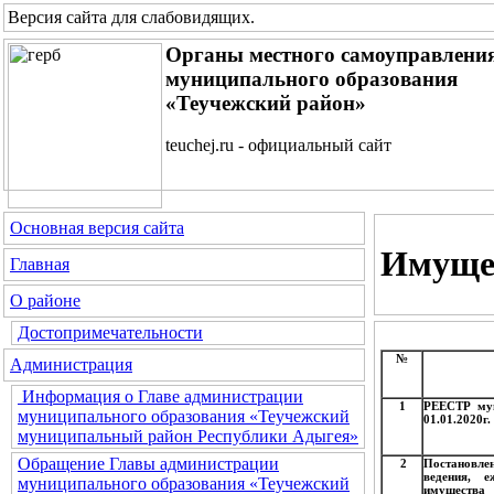
Версия сайта для слабовидящих
.
Органы местного самоуправлени
муниципального образования
«Теучежский район»
teuchej.ru - официальный сайт
Основная версия сайта
Имущес
Главная
О районе
Достопримечательности
№
Администрация
Информация о Главе администрации
1
РЕЕСТР мун
муниципального образования «Теучежский
01.01.2020г
муниципальный район Республики Адыгея»
Обращение Главы администрации
2
Постановле
ведения, 
муниципального образования «Теучежский
имущества 