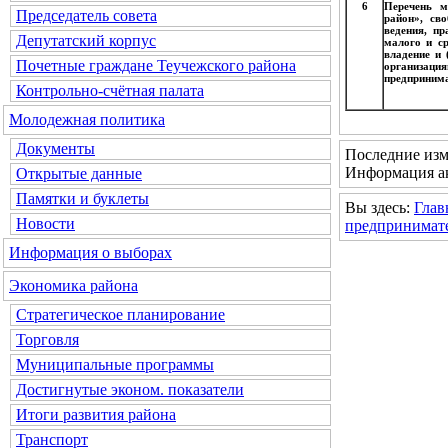
6
Перечень м
Председатель совета
район», св
ведения, п
Депутатский корпус
малого и ср
владение и 
Почетные граждане Теучежского района
организация
предпринима
Контрольно-счётная палата
Молодежная политика
Документы
Последние изм
Информация ак
Открытые данные
Памятки и буклеты
Вы здесь:
Глав
Новости
предпринимат
Информация о выборах
Экономика района
Стратегическое планирование
Торговля
Муниципальные программы
Достигнутые эконом. показатели
Итоги развития района
Транспорт