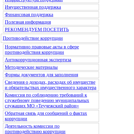
Имущественная поддержка
Финансовая поддержка
Полезная информация
РЕКОМЕНДУЕМ ПОСЕТИТЬ
Противодействие коррупции
Нормативно правовые акты в сфере
противодействия коррупции
Антикоррупционная экспертиза
Методические материалы
Формы документов для заполнения
Сведения о доходах, расходах об имуществе
и обязательствах имущественного характера
Комиссия по соблюдению требований к
служебному поведению муниципальных
служащих МО «Теучежский район»
Обратная связь для сообщений о фактах
коррупции
Деятельность комиссии по
противодействию коррупции