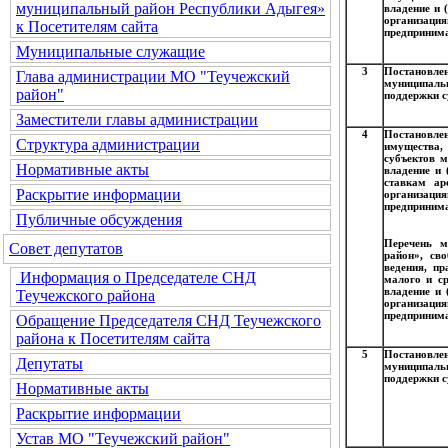
муниципальный район Республики Адыгея»
владение и 
организация
к Посетителям сайта
предпринима
Муниципальные служащие
3
Постановле
Глава администрации МО "Теучежский
муниципал
район"
поддержки с
Заместители главы администрации
4
Постановле
Структура администрации
имущества,
субъектов м
Нормативные акты
владение и 
ставкам ар
Раскрытие информации
организация
предпринима
Публичные обсуждения
Перечень м
Совет депутатов
район», св
ведения, п
Информация о Председателе СНД
малого и ср
владение и 
Теучежского района
организация
предпринима
Обращение Председателя СНД Теучежского
района к Посетителям сайта
5
Постановлен
Депутаты
муниципальн
поддержки с
Нормативные акты
Раскрытие информации
Устав МО "Теучежский район"