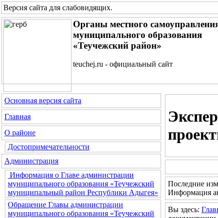
Версия сайта для слабовидящих
.
Органы местного самоуправлени
муниципального образования
«Теучежский район»
teuchej.ru - официальный сайт
Основная версия сайта
Экспер
Главная
проект
О районе
Достопримечательности
Администрация
Информация о Главе администрации
Последние изм
муниципального образования «Теучежский
Информация ак
муниципальный район Республики Адыгея»
Обращение Главы администрации
Вы здесь:
Глав
муниципального образования «Теучежский