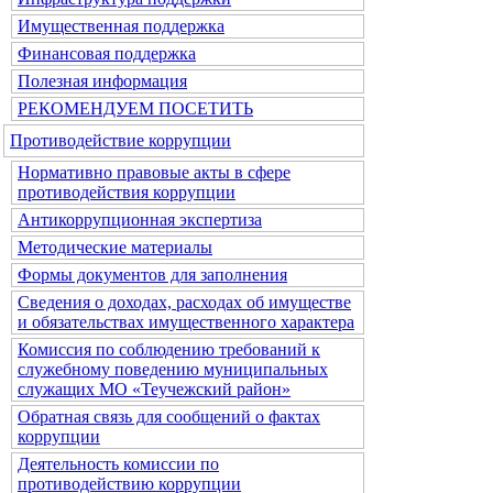
Имущественная поддержка
Финансовая поддержка
Полезная информация
РЕКОМЕНДУЕМ ПОСЕТИТЬ
Противодействие коррупции
Нормативно правовые акты в сфере
противодействия коррупции
Антикоррупционная экспертиза
Методические материалы
Формы документов для заполнения
Сведения о доходах, расходах об имуществе
и обязательствах имущественного характера
Комиссия по соблюдению требований к
служебному поведению муниципальных
служащих МО «Теучежский район»
Обратная связь для сообщений о фактах
коррупции
Деятельность комиссии по
противодействию коррупции