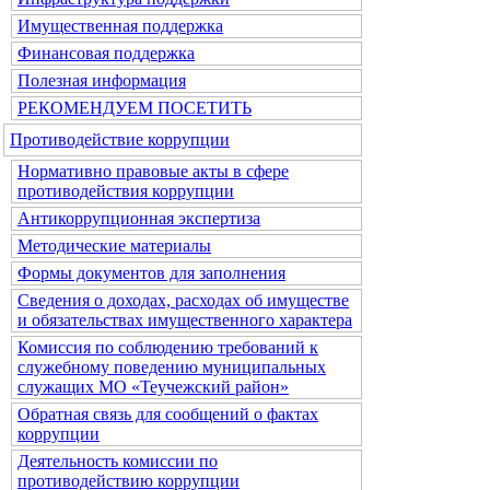
Имущественная поддержка
Финансовая поддержка
Полезная информация
РЕКОМЕНДУЕМ ПОСЕТИТЬ
Противодействие коррупции
Нормативно правовые акты в сфере
противодействия коррупции
Антикоррупционная экспертиза
Методические материалы
Формы документов для заполнения
Сведения о доходах, расходах об имуществе
и обязательствах имущественного характера
Комиссия по соблюдению требований к
служебному поведению муниципальных
служащих МО «Теучежский район»
Обратная связь для сообщений о фактах
коррупции
Деятельность комиссии по
противодействию коррупции