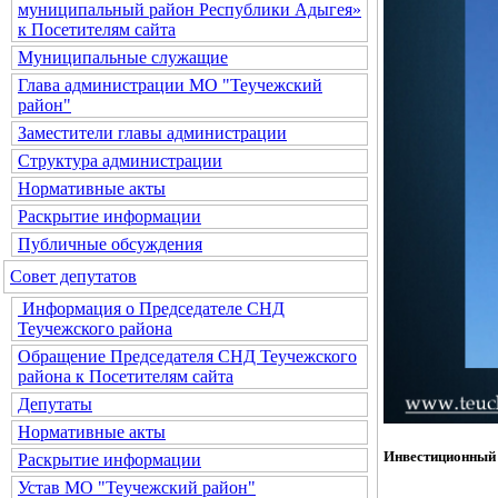
муниципальный район Республики Адыгея»
к Посетителям сайта
Муниципальные служащие
Глава администрации МО "Теучежский
район"
Заместители главы администрации
Структура администрации
Нормативные акты
Раскрытие информации
Публичные обсуждения
Совет депутатов
Информация о Председателе СНД
Теучежского района
Обращение Председателя СНД Теучежского
района к Посетителям сайта
Депутаты
Нормативные акты
Инвестиционный
Раскрытие информации
Устав МО "Теучежский район"