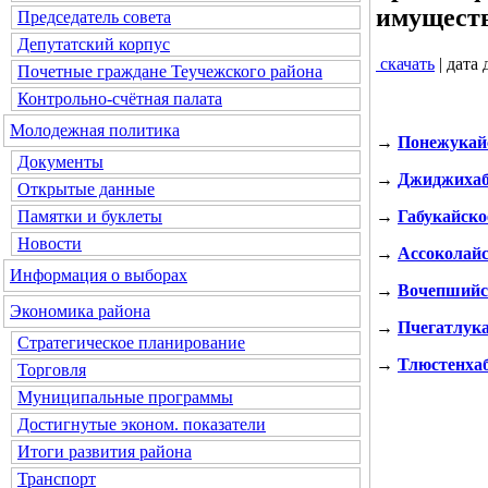
имущест
Председатель совета
Депутатский корпус
скачать
| дата
Почетные граждане Теучежского района
Контрольно-счётная палата
Молодежная политика
→
Понежукайс
Документы
→
Джиджихабл
Открытые данные
→
Габукайско
Памятки и буклеты
Новости
→
Ассоколайс
Информация о выборах
→
Вочепшийск
Экономика района
→
Пчегатлука
Стратегическое планирование
→
Тлюстенхаб
Торговля
Муниципальные программы
Достигнутые эконом. показатели
Итоги развития района
Транспорт