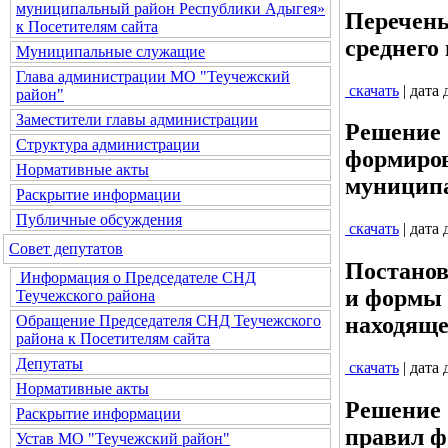
муниципальный район Республики Адыгея»
Перечень
к Посетителям сайта
среднего
Муниципальные служащие
Глава администрации МО "Теучежский
скачать
| дата
район"
Заместители главы администрации
Решение 
Структура администрации
формиров
Нормативные акты
муницип
Раскрытие информации
Публичные обсуждения
скачать
| дата
Совет депутатов
Постанов
Информация о Председателе СНД
и формы 
Теучежского района
Обращение Председателя СНД Теучежского
находяще
района к Посетителям сайта
Депутаты
скачать
| дата
Нормативные акты
Решение 
Раскрытие информации
правил ф
Устав МО "Теучежский район"