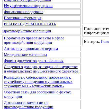
Имущественная поддержка
Финансовая поддержка
Полезная информация
РЕКОМЕНДУЕМ ПОСЕТИТЬ
Последние изм
Противодействие коррупции
Информация ак
Нормативно правовые акты в сфере
Вы здесь:
Глав
противодействия коррупции
Антикоррупционная экспертиза
Методические материалы
Формы документов для заполнения
Сведения о доходах, расходах об имуществе
и обязательствах имущественного характера
Комиссия по соблюдению требований к
служебному поведению муниципальных
служащих МО «Теучежский район»
Обратная связь для сообщений о фактах
коррупции
Деятельность комиссии по
противодействию коррупции