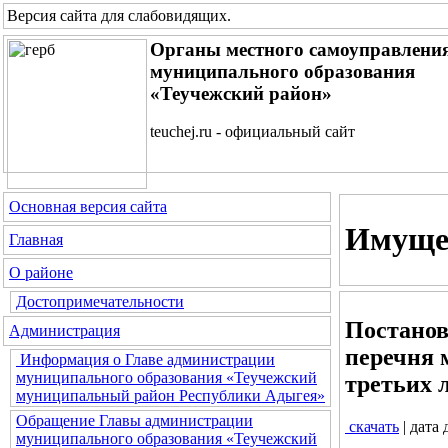
Версия сайта для слабовидящих
.
Органы местного самоуправлени
муниципального образования
«Теучежский район»
teuchej.ru - официальный сайт
Основная версия сайта
Имуще
Главная
О районе
Достопримечательности
Постанов
Администрация
перечня 
Информация о Главе администрации
муниципального образования «Теучежский
третьих 
муниципальный район Республики Адыгея»
Обращение Главы администрации
скачать
| дата
муниципального образования «Теучежский