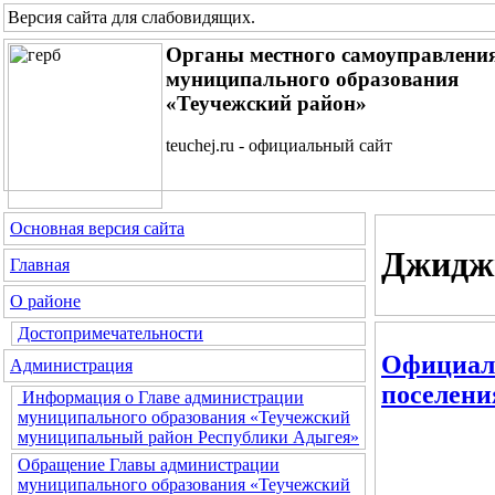
Версия сайта для слабовидящих
.
Органы местного самоуправлени
муниципального образования
«Теучежский район»
teuchej.ru - официальный сайт
Основная версия сайта
Джиджи
Главная
О районе
Достопримечательности
Официаль
Администрация
поселени
Информация о Главе администрации
муниципального образования «Теучежский
муниципальный район Республики Адыгея»
Обращение Главы администрации
муниципального образования «Теучежский