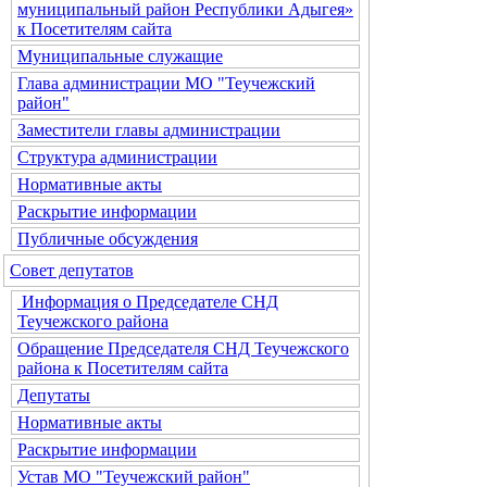
муниципальный район Республики Адыгея»
к Посетителям сайта
Муниципальные служащие
Глава администрации МО "Теучежский
район"
Заместители главы администрации
Структура администрации
Нормативные акты
Раскрытие информации
Публичные обсуждения
Совет депутатов
Информация о Председателе СНД
Теучежского района
Обращение Председателя СНД Теучежского
района к Посетителям сайта
Депутаты
Нормативные акты
Раскрытие информации
Устав МО "Теучежский район"