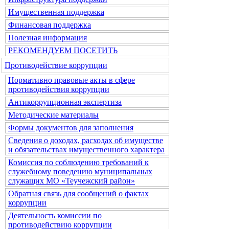
Имущественная поддержка
Финансовая поддержка
Полезная информация
РЕКОМЕНДУЕМ ПОСЕТИТЬ
Противодействие коррупции
Нормативно правовые акты в сфере
противодействия коррупции
Антикоррупционная экспертиза
Методические материалы
Формы документов для заполнения
Сведения о доходах, расходах об имуществе
и обязательствах имущественного характера
Комиссия по соблюдению требований к
служебному поведению муниципальных
служащих МО «Теучежский район»
Обратная связь для сообщений о фактах
коррупции
Деятельность комиссии по
противодействию коррупции