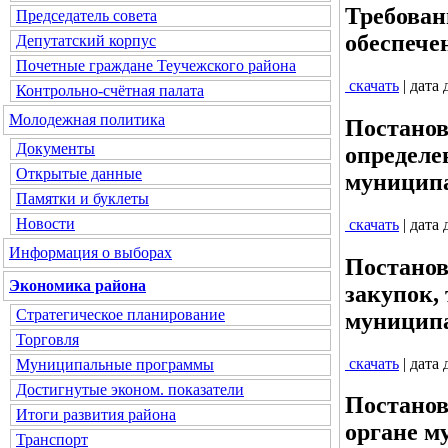
Требован
Председатель совета
обеспече
Депутатский корпус
Почетные граждане Теучежского района
скачать
| дата
Контрольно-счётная палата
Молодежная политика
Постанов
Документы
определе
Открытые данные
муниципа
Памятки и буклеты
Новости
скачать
| дата
Информация о выборах
Постанов
Экономика района
закупок,
Стратегическое планирование
муниципа
Торговля
скачать
| дата
Муниципальные программы
Достигнутые эконом. показатели
Постанов
Итоги развития района
органе м
Транспорт