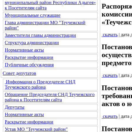
муниципальный район Республики Адыгея»
Распоряж
к Посетителям сайта
комиссии
Муниципальные служащие
«Теучежс
Глава администрации МО "Теучежский
район"
скачать
| дата
Заместители главы администрации
Структура администрации
Постанов
Нормативные акты
осуществ
Раскрытие информации
предмето
Публичные обсуждения
Совет депутатов
скачать
| дата
Информация о Председателе СНД
Постанов
Теучежского района
Обращение Председателя СНД Теучежского
требован
района к Посетителям сайта
актов о 
Депутаты
Нормативные акты
скачать
| дата
Раскрытие информации
Постанов
Устав МО "Теучежский район"