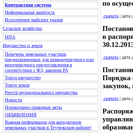
по осуще
Контрактная система
Неформальная занятость
скачать
| дата
Исполнение майских указов
Постанов
Сельское хозяйство
в распор
НПА
30.12.20
Имущество и земля
Перечень земельных участков,
скачать
| дата
предназначенных для первоочередного или
внеочередного предоставления в
Постанов
соответствии с ФЗ, законом РА
Порядка 
Торги имущество
закупок,
Торги земля
Реестр муниципального имущества
скачать
| дата
Новости
Нормативно правовые акты
Распоряж
ОБЪЯВЛЕНИЯ
управля
Важная информация для арендаторов
образова
земельных участков в Теучежском районе!