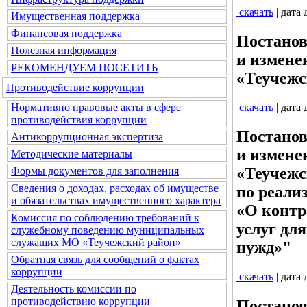
скачать
| дата
Имущественная поддержка
Финансовая поддержка
Постанов
Полезная информация
и измене
РЕКОМЕНДУЕМ ПОСЕТИТЬ
«Теучежс
Противодействие коррупции
Нормативно правовые акты в сфере
скачать
| дата
противодействия коррупции
Постанов
Антикоррупционная экспертиза
и измене
Методические материалы
«Теучежс
Формы документов для заполнения
Сведения о доходах, расходах об имуществе
по реали
и обязательствах имущественного характера
«О контр
Комиссия по соблюдению требований к
услуг дл
служебному поведению муниципальных
служащих МО «Теучежский район»
нужд»"
Обратная связь для сообщений о фактах
коррупции
скачать
| дата
Деятельность комиссии по
противодействию коррупции
Постанов