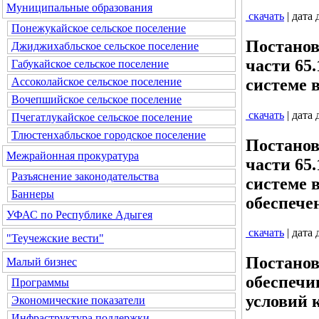
Муниципальные образования
скачать
| дата
Понежукайское сельское поселение
Постанов
Джиджихабльское сельское поселение
части 65
Габукайское сельское поселение
системе 
Ассоколайское сельское поселение
Вочепшийское сельское поселение
скачать
| дата
Пчегатлукайское сельское поселение
Тлюстенхабльское городское поселение
Постанов
Межрайонная прокуратура
части 65
Разъяснение законодательства
системе в
Баннеры
обеспече
УФАС по Республике Адыгея
скачать
| дата
"Теучежские вести"
Постанов
Малый бизнес
обеспечи
Программы
условий 
Экономические показатели
Инфраструктура поддержки