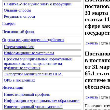
Памятка «Что нужно знать о коррупции
постанов
Онлайн-опросы
31 марта 
Результаты опроса
статьи 1
Галерея
сфере зак
государс
Пенсионный фонд
Оценка регулирующего воздействия
скачать
| дата
Нормативная база
Постанов
Информационные материалы
в постан
Проекты муниципальных нормативных
правовых актов, направленные на
от 31 ма
публичные слушания
65.1 ста
Экспертиза муниципальных НПА
системе в
ОРВ в поселениях
обеспече
Инвестиции
Инвестиционный профиль
скачать
| дата
Информация о муниципальном образовании
Последние изм
Инвестиционный уполномоченый