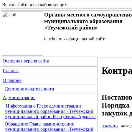
Версия сайта для слабовидящих
.
Органы местного самоуправлени
муниципального образования
«Теучежский район»
teuchej.ru - официальный сайт
Основная версия сайта
Контра
Главная
О районе
Достопримечательности
Постанов
Администрация
Порядка 
Информация о Главе администрации
муниципального образования «Теучежский
закупок 
муниципальный район Республики Адыгея»
Обращение Главы администрации
скачать
| дата
муниципального образования «Теучежский