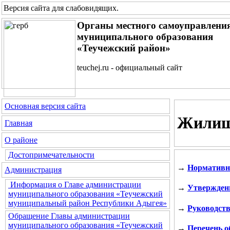
Версия сайта для слабовидящих
.
Органы местного самоуправлени
муниципального образования
«Теучежский район»
teuchej.ru - официальный сайт
Основная версия сайта
Жилищ
Главная
О районе
Достопримечательности
→
Нормативн
Администрация
Информация о Главе администрации
→
Утвержден
муниципального образования «Теучежский
муниципальный район Республики Адыгея»
→
Руководств
Обращение Главы администрации
муниципального образования «Теучежский
→
Перечень о