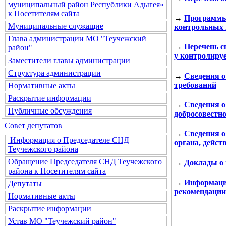
муниципальный район Республики Адыгея»
к Посетителям сайта
→
Программы
Муниципальные служащие
контрольных
Глава администрации МО "Теучежский
→
Перечень с
район"
у контролиру
Заместители главы администрации
Структура администрации
→
Сведения о
требований
Нормативные акты
Раскрытие информации
→
Сведения о
Публичные обсуждения
добросовестн
Совет депутатов
→
Сведения о
Информация о Председателе СНД
органа, дейст
Теучежского района
Обращение Председателя СНД Теучежского
→
Доклады о
района к Посетителям сайта
→
Информация
Депутаты
рекомендации
Нормативные акты
Раскрытие информации
Устав МО "Теучежский район"