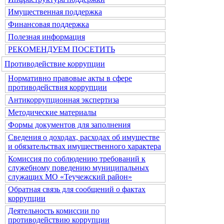
Имущественная поддержка
Финансовая поддержка
Полезная информация
РЕКОМЕНДУЕМ ПОСЕТИТЬ
Противодействие коррупции
Нормативно правовые акты в сфере
противодействия коррупции
Антикоррупционная экспертиза
Методические материалы
Формы документов для заполнения
Сведения о доходах, расходах об имуществе
и обязательствах имущественного характера
Комиссия по соблюдению требований к
служебному поведению муниципальных
служащих МО «Теучежский район»
Обратная связь для сообщений о фактах
коррупции
Деятельность комиссии по
противодействию коррупции